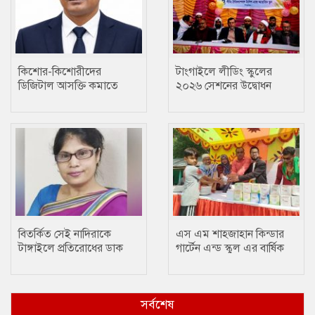
কিশোর-কিশোরীদের
টাংগাইলে লীডিং স্কুলের
ডিজিটাল আসক্তি কমাতে
২০২৬ সেশনের উদ্বোধন
ক্রীড়া একটি প্রতিষেধক : মোঃ
ছানোয়ার হোসেন
বিতর্কিত সেই নাদিরাকে
এস এম শাহজাহান কিন্ডার
টাঙ্গাইলে প্রতিরোধের ডাক
গার্টেন এন্ড স্কুল এর বার্ষিক
ক্রীড়া প্রতিযোগিতা
সর্বশেষ