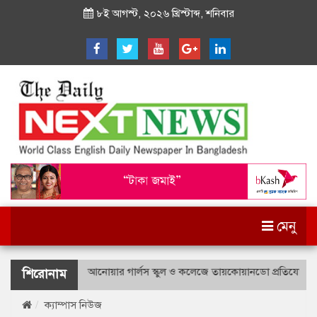
৮ই আগস্ট, ২০২৬ খ্রিস্টাব্দ, শনিবার
মেনু
ীদ বীর উত্তম লে. আনোয়ার গার্লস স্কুল ও কলেজে তায়কোয়ানডো প্রতিযোগিতা
শিরোনাম
ক্যাম্পাস নিউজ