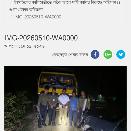
টাঙ্গাইলের কালিহাতীতে অবৈধভাবে মাটি কাটার বিরুদ্ধে অভিযান।।
৩ লাখ টাকা জরিমানা
IMG-20260510-WA0000
IMG-20260510-WA0000
আপডেট: মে ১১, ২০২৬
ফেইসবুক শেয়ার করুন