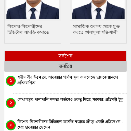
কিশোর-কিশোরীদের
সামাজিক অবক্ষয় থেকে মুক্ত
ডিজিটাল আসক্তি কমাতে
করতে খেলাধুলা শক্তিশালী
ক্রীড়া একটি প্রতিষেধক : মোঃ
মাধ্যম….. ছানোয়ার হোসেন
ছানোয়ার হোসেন
সর্বশেষ
জনপ্রিয়
শহীদ বীর উত্তম লে. আনোয়ার গার্লস স্কুল ও কলেজে তায়কোয়ানডো
১
প্রতিযোগিতা
লেখাপড়ার পাশাপাশি দক্ষতা অর্জনেও গুরুত্ব দিচ্ছে সরকার: প্রতিমন্ত্রী টুকু
২
কিশোর-কিশোরীদের ডিজিটাল আসক্তি কমাতে ক্রীড়া একটি প্রতিষেধক :
৩
মোঃ ছানোয়ার হোসেন