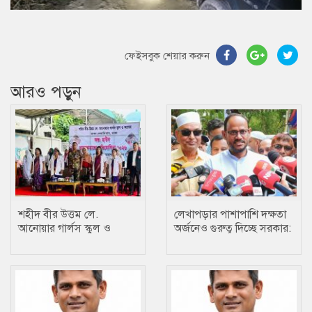
ফেইসবুক শেয়ার করুন
আরও পড়ুন
শহীদ বীর উত্তম লে.
লেখাপড়ার পাশাপাশি দক্ষতা
আনোয়ার গার্লস স্কুল ও
অর্জনেও গুরুত্ব দিচ্ছে সরকার:
কলেজে তায়কোয়ানডো
প্রতিমন্ত্রী টুকু
প্রতিযোগিতা