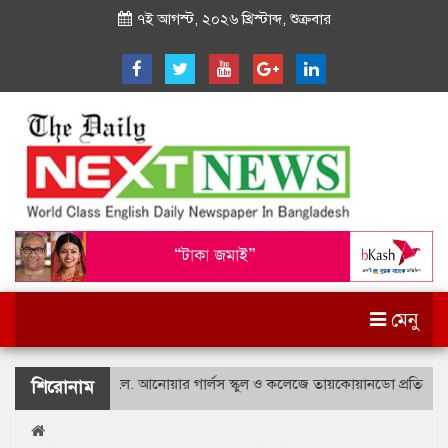
৭ই আগস্ট, ২০২৬ খ্রিস্টাব্দ, শুক্রবার
মেনু
শহীদ বীর উত্তম লে. আনোয়ার গার্লস স্কুল ও কলেজে তায়কোয়ানডো প্রতিযোগিতা
শিরোনাম