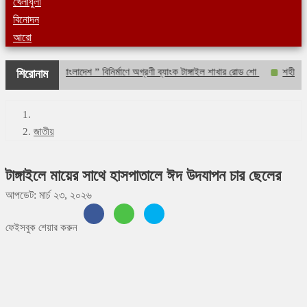
খেলাধুলা
বিনোদন
আরো
“ক্যাশলেস বাংলাদেশ ” বিনির্মাণে অগ্রণী ব্যাংক টাঙ্গাইল শাখার রোড শো
শহীদ বীর উত
শিরোনাম
জাতীয়
টাঙ্গাইলে মায়ের সাথে হাসপাতালে ঈদ উদযাপন চার ছেলের
আপডেট: মার্চ ২৩, ২০২৬
ফেইসবুক শেয়ার করুন