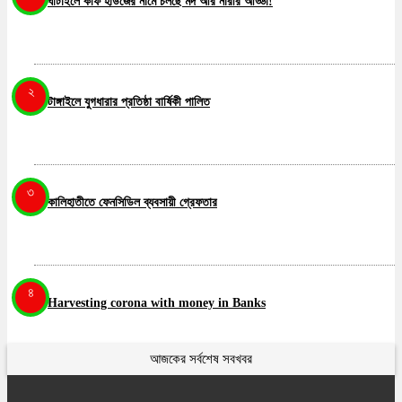
ঘাটাইলে কফি হাউজের নামে চলছে মদ আর নারীর আড্ডা!
২
টাঙ্গাইলে যুগধারার প্রতিষ্ঠা বার্ষিকী পালিত
৩
কালিহাতীতে ফেনসিডিল ব্যবসায়ী গ্রেফতার
৪
Harvesting corona with money in Banks
আজকের সর্বশেষ সবখবর
৫