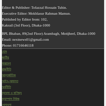
করোনা যুদ্ধে দিনরাত মাঠ চষে বেড়াচ্ছেন টাঙ্গাইলের পৌরমেয়র মিরন
Editor & Publisher: Tofazzal Hossain Tuhin.
Executive Editor: Mokhlasur Rahman Mamun.
Published by Editor from: 102,
Kakrail (3rd Floor), Dhaka-1000
BPL Bhaban, 89(2nd Floor) Arambagh, Motijheel, Dhaka-1000
Email: nextnews01@gmail.com
Phone: 01716646118
হোম
জাতীয়
সারাদেশ
রাজনীতি
আন্তর্জাতিক
আইন-আদালত
অর্থনীতি
ব্যাবসা ও বাণিজ্য
ক্যাম্পাস নিউজ
খেলাধুলা