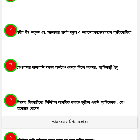
২
শহীদ বীর উত্তম লে. আনোয়ার গার্লস স্কুল ও কলেজে তায়কোয়ানডো প্রতিযোগিতা
৩
লেখাপড়ার পাশাপাশি দক্ষতা অর্জনেও গুরুত্ব দিচ্ছে সরকার: প্রতিমন্ত্রী টুকু
৪
কিশোর-কিশোরীদের ডিজিটাল আসক্তি কমাতে ক্রীড়া একটি প্রতিষেধক : মোঃ
ছানোয়ার হোসেন
আজকের সর্বশেষ সবখবর
৫
১
সামাজিক অবক্ষয় থেকে মুক্ত করতে খেলাধুলা শক্তিশালী মাধ্যম….. ছানোয়ার হোসেন