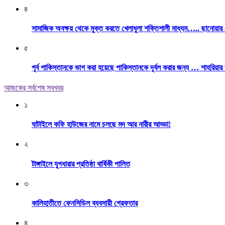
৪
সামাজিক অবক্ষয় থেকে মুক্ত করতে খেলাধুলা শক্তিশালী মাধ্যম….. ছানোয়া
৫
পূর্ব পাকিস্তানকে ভাগ করা হয়েছে পাকিস্তানকে দূর্বল করার জন্য … শাহরিয়ার
আজকের সর্বশেষ সবখবর
১
ঘাটাইলে কফি হাউজের নামে চলছে মদ আর নারীর আড্ডা!
২
টাঙ্গাইলে যুগধারার প্রতিষ্ঠা বার্ষিকী পালিত
৩
কালিহাতীতে ফেনসিডিল ব্যবসায়ী গ্রেফতার
৪