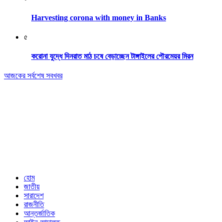
Harvesting corona with money in Banks
৫
করোনা যুদ্ধে দিনরাত মাঠ চষে বেড়াচ্ছেন টাঙ্গাইলের পৌরমেয়র মিরন
আজকের সর্বশেষ সবখবর
Editor & Publisher: Tofazzal Hossain Tuhin.
Executive Editor: Mokhlasur Rahman Mamun.
Published by Editor from: 102,
Kakrail (3rd Floor), Dhaka-1000
BPL Bhaban, 89(2nd Floor) Arambagh, Motijheel, Dhaka-1000
Email: nextnews01@gmail.com
Phone: 01716646118
হোম
জাতীয়
সারাদেশ
রাজনীতি
আন্তর্জাতিক