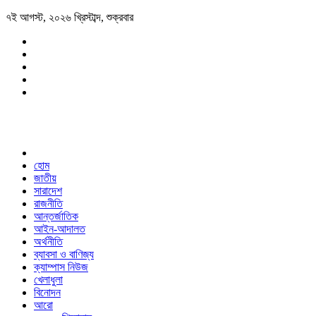
৭ই আগস্ট, ২০২৬ খ্রিস্টাব্দ, শুক্রবার
হোম
জাতীয়
সারাদেশ
রাজনীতি
আন্তর্জাতিক
আইন-আদালত
অর্থনীতি
ব্যাবসা ও বাণিজ্য
ক্যাম্পাস নিউজ
খেলাধুলা
বিনোদন
আরো