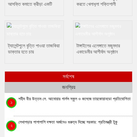
আসক্তি কমাতে ক্রীড়া একটি
করতে খেলাধুলা শক্তিশালী
প্রতিষেধক : মোঃ ছানোয়ার হোসেন
মাধ্যম….. ছানোয়ার হোসেন
ট্যালেন্টপুলে বৃত্তি পাওয়া তাজকিয়া
টাঙ্গাইলের এলেঙ্গাতে মজুমদার
ডাক্তার হতে চায়
একাডেমীর আশীর্বাদ অনুষ্ঠান
সর্বশেষ
জনপ্রিয়
শহীদ বীর উত্তম লে. আনোয়ার গার্লস স্কুল ও কলেজে তায়কোয়ানডো প্রতিযোগিতা
১
লেখাপড়ার পাশাপাশি দক্ষতা অর্জনেও গুরুত্ব দিচ্ছে সরকার: প্রতিমন্ত্রী টুকু
২