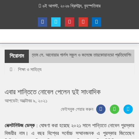
৬ই আগস্ট, ২০২৬ খ্রিস্টাব্দ, বৃহস্পতিবার
শহীদ বীর উত্তম লে. আনোয়ার গার্লস স্কুল ও কলেজে তায়কোয়ানডো প্রতিযোগিতা
শিরোনাম
শিক্ষা ও সাহিত্য
এবার শান্তিতে নোবেল পেলেন দুই সাংবাদিক
আপডেট: অক্টোবর ৯, ২০২১
ফেইসবুক শেয়ার করুন
নেক্সটনিউজ ডেস্ক
: ঘোষণা করা হয়েছে ২০২১ সালে শান্তিতে নোবেল পুরস্কার
বিজয়ীর নাম। এ বছর বিশ্বের সর্বোচ্চ সম্মানজনক এ পুরস্কার জিতেছেন