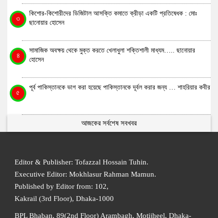
কিশোর-কিশোরীদের ডিজিটাল আসক্তি কমাতে ক্রীড়া একটি প্রতিষেধক : মোঃ
৩
ছানোয়ার হোসেন
সামাজিক অবক্ষয় থেকে মুক্ত করতে খেলাধুলা শক্তিশালী মাধ্যম….. ছানোয়ার
৪
হোসেন
পূর্ব পাকিস্তানকে ভাগ করা হয়েছে পাকিস্তানকে দূর্বল করার জন্য … শাহরিয়ার কবীর
৫
আজকের সর্বশেষ সবখবর
Editor & Publisher: Tofazzal Hossain Tuhin.
Executive Editor: Mokhlasur Rahman Mamun.
Published by Editor from: 102,
Kakrail (3rd Floor), Dhaka-1000
BPL Bhaban, 89(2nd Floor) Arambagh, Motijheel, Dhaka-