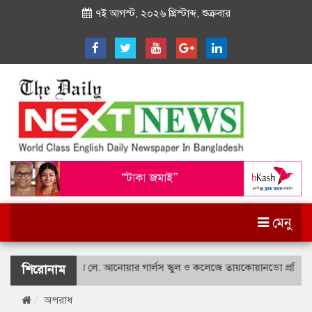
৭ই আগস্ট, ২০২৬ খ্রিস্টাব্দ, শুক্রবার
মেনু
শহীদ বীর উত্তম লে. আনোয়ার গার্লস স্কুল ও কলেজে তায়কোয়ানডো প্রতিযোগিত
শিরোনাম
অপরাধ