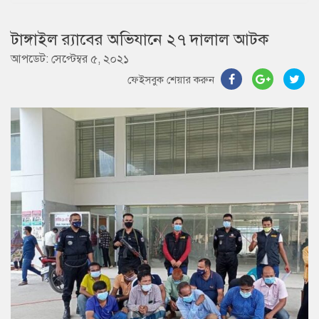
টাঙ্গাইল র‌্যাবের অভিযানে ২৭ দালাল আটক
আপডেট: সেপ্টেম্বর ৫, ২০২১
ফেইসবুক শেয়ার করুন