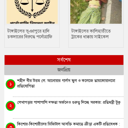
টাঙ্গাইলের ভূঞাপুরে হাদি
টাঙ্গাইলের কালিহাতীতে
চকদারের বিরুদ্ধে পর্নোগ্রাফি
ট্রাকের ধাক্কায় সাইকেল
নিয়ন্ত্রণ আইনে মামলা
আরোহী নিহত
সর্বশেষ
জনপ্রিয়
শহীদ বীর উত্তম লে. আনোয়ার গার্লস স্কুল ও কলেজে তায়কোয়ানডো
১
প্রতিযোগিতা
লেখাপড়ার পাশাপাশি দক্ষতা অর্জনেও গুরুত্ব দিচ্ছে সরকার: প্রতিমন্ত্রী টুকু
২
কিশোর-কিশোরীদের ডিজিটাল আসক্তি কমাতে ক্রীড়া একটি প্রতিষেধক :
৩