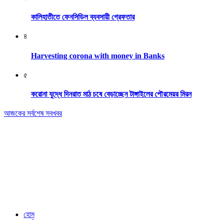
কালিহাতীতে ফেনসিডিল ব্যবসায়ী গ্রেফতার
৪
Harvesting corona with money in Banks
৫
করোনা যুদ্ধে দিনরাত মাঠ চষে বেড়াচ্ছেন টাঙ্গাইলের পৌরমেয়র মিরন
আজকের সর্বশেষ সবখবর
Editor & Publisher: Tofazzal Hossain Tuhin.
Executive Editor: Mokhlasur Rahman Mamun.
Published by Editor from: 102,
Kakrail (3rd Floor), Dhaka-1000
BPL Bhaban, 89(2nd Floor) Arambagh, Motijheel, Dhaka-1000
Email: nextnews01@gmail.com
Phone: 01716646118
হোম