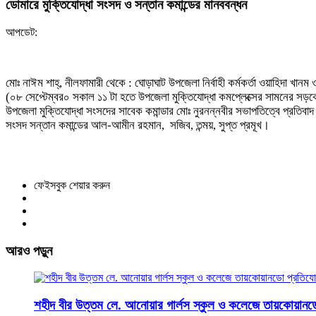
ডোমারে মুক্তিযোদ্ধা সংসদ ও সন্তান কমান্ডের মানববন্ধন
আপডেট:
মোঃ নাঈম শাহ্, নীলফামারী থেকে : ঘোড়াঘাট উপজেলা নির্বাহী কর্মকর্তা ওয়াহিদা খানম 
(০৮ সেপ্টেম্বর০ সকাল ১১ টা হতে উপজেলা মুক্তিযোদ্ধা কমপ্লেক্সের সামনের সড়ক
উপজেলা মুক্তিযোদ্ধা সংসদের সাবেক কমান্ডার মোঃ নুরনন্নবীর সভাপতিত্বে প্রতিবাদ
সংসদ সন্তান কমান্ডের আল-আমীন রহমান, সজিব, তন্ময়, সুপ্ত প্রমূখ।
ফেইসবুক শেয়ার করুন
আরও পড়ুন
শহীদ বীর উত্তম লে. আনোয়ার গার্লস স্কুল ও কলেজে তায়কোয়ানড