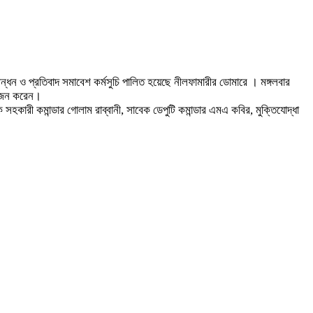
নববন্ধন ও প্রতিবাদ সমাবেশ কর্মসুচি পালিত হয়েছে নীলফামারীর ডোমারে । মঙ্গলবার
য়োজন করেন।
হকারী কমান্ডার গোলাম রাব্বানী, সাবেক ডেপুটি কমান্ডার এমএ কবির, মুক্তিযোদ্ধা