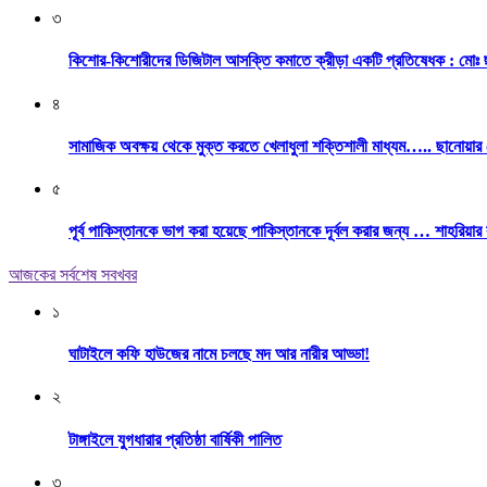
৩
কিশোর-কিশোরীদের ডিজিটাল আসক্তি কমাতে ক্রীড়া একটি প্রতিষেধক : মোঃ 
৪
সামাজিক অবক্ষয় থেকে মুক্ত করতে খেলাধুলা শক্তিশালী মাধ্যম….. ছানোয়া
৫
পূর্ব পাকিস্তানকে ভাগ করা হয়েছে পাকিস্তানকে দূর্বল করার জন্য … শাহরিয়ার
আজকের সর্বশেষ সবখবর
১
ঘাটাইলে কফি হাউজের নামে চলছে মদ আর নারীর আড্ডা!
২
টাঙ্গাইলে যুগধারার প্রতিষ্ঠা বার্ষিকী পালিত
৩