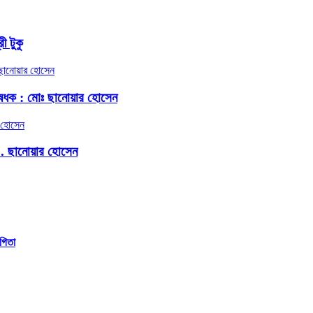
ী টুকু
েধক : মোঃ ছানোয়ার হোসেন
.. ছানোয়ার হোসেন
গিতা