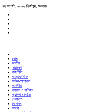
৭ই আগস্ট, ২০২৬ খ্রিস্টাব্দ, শুক্রবার
হোম
জাতীয়
সারাদেশ
রাজনীতি
আন্তর্জাতিক
আইন-আদালত
অর্থনীতি
ব্যাবসা ও বাণিজ্য
ক্যাম্পাস নিউজ
খেলাধুলা
বিনোদন
আরো