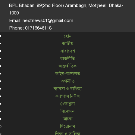
BPL Bhaban, 89(2nd Floor) Arambagh, Motijheel, Dhaka-
1000
Email: nextnews01@gmail.com
Phone: 01716646118
হোম
জাতীয়
সারাদেশ
রাজনীতি
আন্তর্জাতিক
আইন-আদালত
অর্থনীতি
ব্যাবসা ও বাণিজ্য
ক্যাম্পাস নিউজ
খেলাধুলা
বিনোদন
আরো
শিরোনাম
শিক্ষা ও সাহিত্য