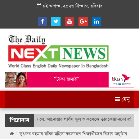
৯ই আগস্ট, ২০২৬ খ্রিস্টাব্দ, রবিবার
মেনু
শহীদ বীর উত্তম লে. আনোয়ার গার্লস স্কুল ও কলেজে তায়কোয়ানডো প্রতিযোগি
শিরোনাম
লুৎফর রহমান মতিন মহিলা কলেজের শিক্ষার্থীদের বিদায় অনুষ্ঠান