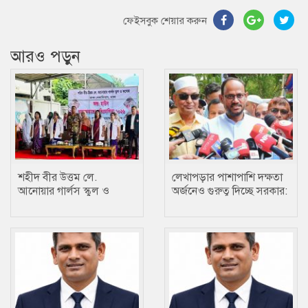
ফেইসবুক শেয়ার করুন
আরও পড়ুন
শহীদ বীর উত্তম লে.
লেখাপড়ার পাশাপাশি দক্ষতা
আনোয়ার গার্লস স্কুল ও
অর্জনেও গুরুত্ব দিচ্ছে সরকার:
কলেজে তায়কোয়ানডো
প্রতিমন্ত্রী টুকু
প্রতিযোগিতা