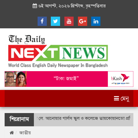
৬ই আগস্ট, ২০২৬ খ্রিস্টাব্দ, বৃহস্পতিবার
মেনু
শহীদ বীর উত্তম লে. আনোয়ার গার্লস স্কুল ও কলেজে তায়কোয়ানডো প্রতিযোগিত
শিরোনাম
জাতীয়