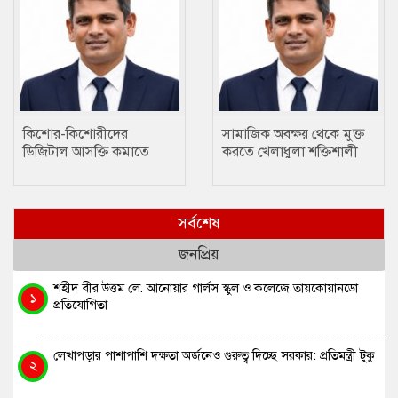
কিশোর-কিশোরীদের
সামাজিক অবক্ষয় থেকে মুক্ত
ডিজিটাল আসক্তি কমাতে
করতে খেলাধুলা শক্তিশালী
ক্রীড়া একটি প্রতিষেধক : মোঃ
মাধ্যম….. ছানোয়ার হোসেন
ছানোয়ার হোসেন
সর্বশেষ
জনপ্রিয়
শহীদ বীর উত্তম লে. আনোয়ার গার্লস স্কুল ও কলেজে তায়কোয়ানডো
১
প্রতিযোগিতা
লেখাপড়ার পাশাপাশি দক্ষতা অর্জনেও গুরুত্ব দিচ্ছে সরকার: প্রতিমন্ত্রী টুকু
২