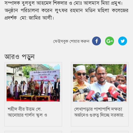
সম্পাদক বুলবুল আহমেদ শিকদার ও মোঃ আলমাস মিয়া প্রমুখ।
অনুষ্ঠান পরিচালনা করেন লুৎফর রহমান মতিন মহিলা কলেজের
প্রদর্শক মো: জামির আলী।
ফেইসবুক শেয়ার করুন
আরও পড়ুন
শহীদ বীর উত্তম লে.
লেখাপড়ার পাশাপাশি দক্ষতা
আনোয়ার গার্লস স্কুল ও
অর্জনেও গুরুত্ব দিচ্ছে সরকার:
কলেজে তায়কোয়ানডো
প্রতিমন্ত্রী টুকু
প্রতিযোগিতা