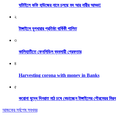
ঘাটাইলে কফি হাউজের নামে চলছে মদ আর নারীর আড্ডা!
২
টাঙ্গাইলে যুগধারার প্রতিষ্ঠা বার্ষিকী পালিত
৩
কালিহাতীতে ফেনসিডিল ব্যবসায়ী গ্রেফতার
৪
Harvesting corona with money in Banks
৫
করোনা যুদ্ধে দিনরাত মাঠ চষে বেড়াচ্ছেন টাঙ্গাইলের পৌরমেয়র মিরন
আজকের সর্বশেষ সবখবর
Editor & Publisher: Tofazzal Hossain Tuhin.