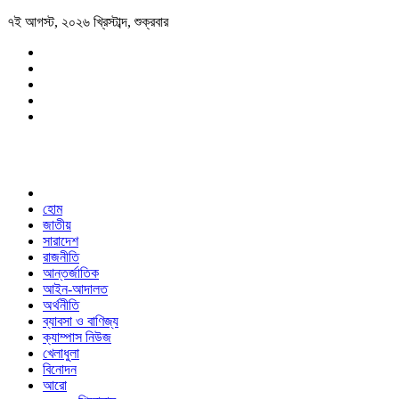
৭ই আগস্ট, ২০২৬ খ্রিস্টাব্দ, শুক্রবার
হোম
জাতীয়
সারাদেশ
রাজনীতি
আন্তর্জাতিক
আইন-আদালত
অর্থনীতি
ব্যাবসা ও বাণিজ্য
ক্যাম্পাস নিউজ
খেলাধুলা
বিনোদন
আরো