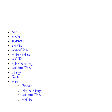
Executive Editor: Mokhlasur Rahman Mamun.
Published by Editor from: 102,
Kakrail (3rd Floor), Dhaka-1000
BPL Bhaban, 89(2nd Floor) Arambagh, Motijheel, Dhaka-1000
Email: nextnews01@gmail.com
Phone: 01716646118
হোম
জাতীয়
সারাদেশ
রাজনীতি
আন্তর্জাতিক
আইন-আদালত
অর্থনীতি
ব্যাবসা ও বাণিজ্য
ক্যাম্পাস নিউজ
খেলাধুলা
বিনোদন
আরো
শিরোনাম
শিক্ষা ও সাহিত্য
ক্যাম্পাস নিউজ
আর্কাইভ