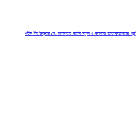
শহীদ বীর উত্তম লে. আনোয়ার গার্লস স্কুল ও কলেজে তায়কোয়ানডো প্রতিযোগিত