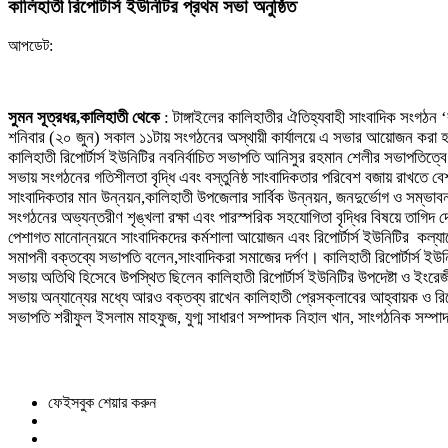
কালিহাতী রিপোর্টার্স ইউনিটির প্রথম সভা অনুষ্ঠিত
আপডেট:
সুমন সূত্রধর,কালিহাতী থেকে
: টাঙ্গাইলের কালিহাতীর ঐতিহ্যবাহী সাংবাদিক সংগঠন ‘ক
শনিবার (২০ জুন) সকাল ১১টায় সংগঠনের অস্থায়ী কার্যালয়ে এ সভার আয়োজন করা
কালিহাতী রিপোর্টার্স ইউনিটির নবনির্বাচিত সভাপতি আনিসুর রহমান শেলীর সভাপতিত্বে
সভায় সংগঠনের গতিশীলতা বৃদ্ধি এবং বস্তুনিষ্ঠ সাংবাদিকতার পরিবেশ বজায় রাখতে বেশ ক
সাংবাদিকতার মান উন্নয়ন,কালিহাতী উপজেলার সার্বিক উন্নয়ন, জনদুর্ভোগ ও সম্ভাবনা
সংগঠনের অভ্যন্তরীণ শৃঙ্খলা রক্ষা এবং পারস্পরিক সহযোগিতা বৃদ্ধির বিষয়ে তাগিদ 
পেশাগত মানোন্নয়নে সাংবাদিকদের কর্মশালা আয়োজন এবং রিপোর্টার্স ইউনিটির কল্য
সমাপনী বক্তব্যে সভাপতি বলেন,সাংবাদিকরা সমাজের দর্পণ। কালিহাতী রিপোর্টার্
সভায় অতিথি হিসেবে উপস্থিত ছিলেন কালিহাতী রিপোর্টার্স ইউনিটির উপদেষ্টা ও ইংর
সভায় অন্যান্যের মধ্যে আরও বক্তব্য রাখেন কালিহাতী প্রেসক্লাবের আহ্বায়ক ও রিপোর
সভাপতি শরীফুল ইসলাম মাহফুজ, যুগ্ম সাধারণ সম্পাদক নিহাল খান, সাংগঠনিক সম্পাদক
ফেইসবুক শেয়ার করুন