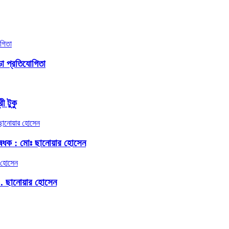
ো প্রতিযোগিতা
ী টুকু
েধক : মোঃ ছানোয়ার হোসেন
.. ছানোয়ার হোসেন