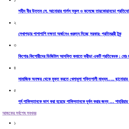
শহীদ বীর উত্তম লে. আনোয়ার গার্লস স্কুল ও কলেজে তায়কোয়ানডো প্রতিযো
২
লেখাপড়ার পাশাপাশি দক্ষতা অর্জনেও গুরুত্ব দিচ্ছে সরকার: প্রতিমন্ত্রী টুকু
৩
কিশোর-কিশোরীদের ডিজিটাল আসক্তি কমাতে ক্রীড়া একটি প্রতিষেধক : মোঃ 
৪
সামাজিক অবক্ষয় থেকে মুক্ত করতে খেলাধুলা শক্তিশালী মাধ্যম….. ছানোয়া
৫
পূর্ব পাকিস্তানকে ভাগ করা হয়েছে পাকিস্তানকে দূর্বল করার জন্য … শাহরিয়ার
আজকের সর্বশেষ সবখবর
১