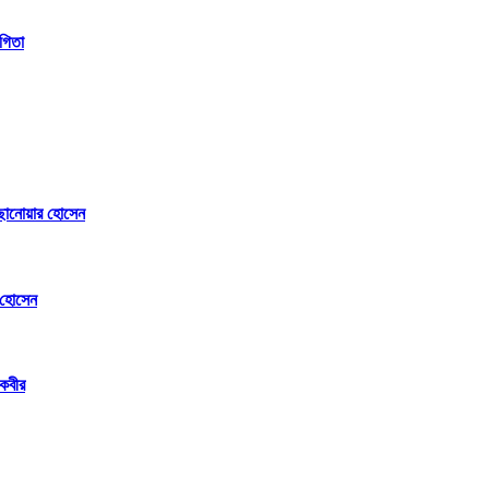
গিতা
ছানোয়ার হোসেন
র হোসেন
 কবীর