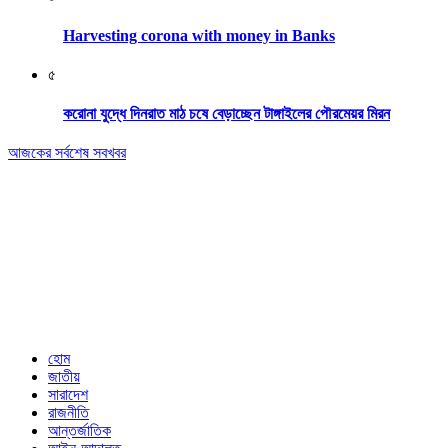
Harvesting corona with money in Banks
৫
করোনা যুদ্ধে দিনরাত মাঠ চষে বেড়াচ্ছেন টাঙ্গাইলের পৌরমেয়র মিরন
আজকের সর্বশেষ সবখবর
Editor & Publisher: Tofazzal Hossain Tuhin.
Executive Editor: Mokhlasur Rahman Mamun.
Published by Editor from: 102,
Kakrail (3rd Floor), Dhaka-1000
BPL Bhaban, 89(2nd Floor) Arambagh, Motijheel, Dhaka-1000
Email: nextnews01@gmail.com
Phone: 01716646118
হোম
জাতীয়
সারাদেশ
রাজনীতি
আন্তর্জাতিক