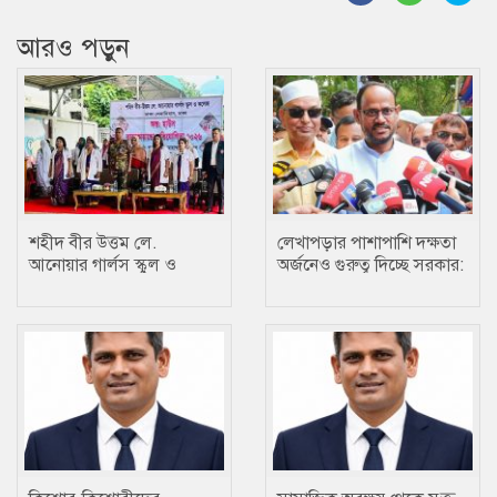
আরও পড়ুন
শহীদ বীর উত্তম লে.
লেখাপড়ার পাশাপাশি দক্ষতা
আনোয়ার গার্লস স্কুল ও
অর্জনেও গুরুত্ব দিচ্ছে সরকার:
কলেজে তায়কোয়ানডো
প্রতিমন্ত্রী টুকু
প্রতিযোগিতা