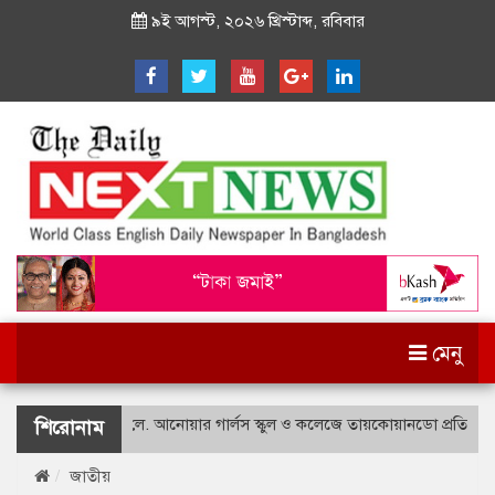
৯ই আগস্ট, ২০২৬ খ্রিস্টাব্দ, রবিবার
মেনু
শহীদ বীর উত্তম লে. আনোয়ার গার্লস স্কুল ও কলেজে তায়কোয়ানডো প্রতিযোগিতা
শিরোনাম
জাতীয়