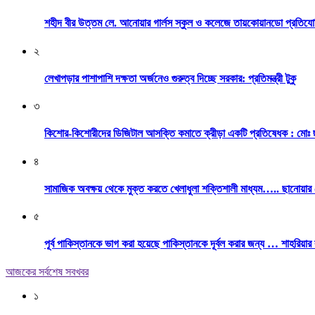
শহীদ বীর উত্তম লে. আনোয়ার গার্লস স্কুল ও কলেজে তায়কোয়ানডো প্রতিযো
২
লেখাপড়ার পাশাপাশি দক্ষতা অর্জনেও গুরুত্ব দিচ্ছে সরকার: প্রতিমন্ত্রী টুকু
৩
কিশোর-কিশোরীদের ডিজিটাল আসক্তি কমাতে ক্রীড়া একটি প্রতিষেধক : মোঃ 
৪
সামাজিক অবক্ষয় থেকে মুক্ত করতে খেলাধুলা শক্তিশালী মাধ্যম….. ছানোয়া
৫
পূর্ব পাকিস্তানকে ভাগ করা হয়েছে পাকিস্তানকে দূর্বল করার জন্য … শাহরিয়ার
আজকের সর্বশেষ সবখবর
১