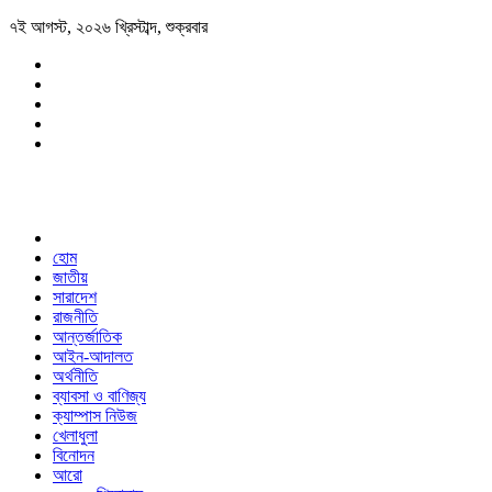
৭ই আগস্ট, ২০২৬ খ্রিস্টাব্দ, শুক্রবার
হোম
জাতীয়
সারাদেশ
রাজনীতি
আন্তর্জাতিক
আইন-আদালত
অর্থনীতি
ব্যাবসা ও বাণিজ্য
ক্যাম্পাস নিউজ
খেলাধুলা
বিনোদন
আরো