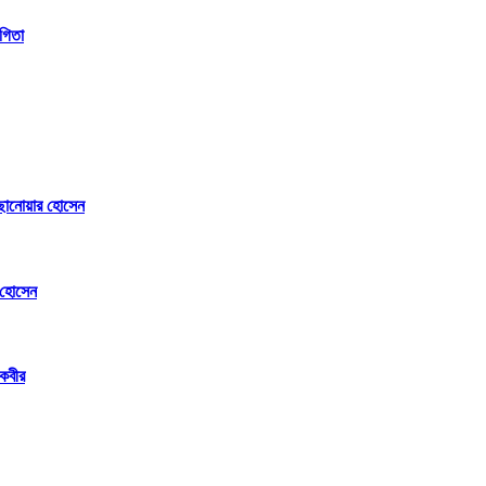
গিতা
ছানোয়ার হোসেন
র হোসেন
 কবীর