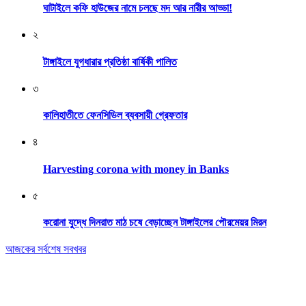
ঘাটাইলে কফি হাউজের নামে চলছে মদ আর নারীর আড্ডা!
২
টাঙ্গাইলে যুগধারার প্রতিষ্ঠা বার্ষিকী পালিত
৩
কালিহাতীতে ফেনসিডিল ব্যবসায়ী গ্রেফতার
৪
Harvesting corona with money in Banks
৫
করোনা যুদ্ধে দিনরাত মাঠ চষে বেড়াচ্ছেন টাঙ্গাইলের পৌরমেয়র মিরন
আজকের সর্বশেষ সবখবর
Editor & Publisher: Tofazzal Hossain Tuhin.
Executive Editor: Mokhlasur Rahman Mamun.