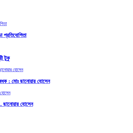
ো প্রতিযোগিতা
ী টুকু
েধক : মোঃ ছানোয়ার হোসেন
.. ছানোয়ার হোসেন