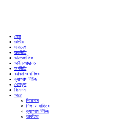
Published by Editor from: 102,
Kakrail (3rd Floor), Dhaka-1000
BPL Bhaban, 89(2nd Floor) Arambagh, Motijheel, Dhaka-1000
Email: nextnews01@gmail.com
Phone: 01716646118
হোম
জাতীয়
সারাদেশ
রাজনীতি
আন্তর্জাতিক
আইন-আদালত
অর্থনীতি
ব্যাবসা ও বাণিজ্য
ক্যাম্পাস নিউজ
খেলাধুলা
বিনোদন
আরো
শিরোনাম
শিক্ষা ও সাহিত্য
ক্যাম্পাস নিউজ
আর্কাইভ