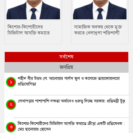
কিশোর-কিশোরীদের
সামাজিক অবক্ষয় থেকে মুক্ত
ডিজিটাল আসক্তি কমাতে
করতে খেলাধুলা শক্তিশালী
ক্রীড়া একটি প্রতিষেধক : মোঃ
মাধ্যম….. ছানোয়ার হোসেন
ছানোয়ার হোসেন
সর্বশেষ
জনপ্রিয়
শহীদ বীর উত্তম লে. আনোয়ার গার্লস স্কুল ও কলেজে তায়কোয়ানডো
১
প্রতিযোগিতা
লেখাপড়ার পাশাপাশি দক্ষতা অর্জনেও গুরুত্ব দিচ্ছে সরকার: প্রতিমন্ত্রী টুকু
২
কিশোর-কিশোরীদের ডিজিটাল আসক্তি কমাতে ক্রীড়া একটি প্রতিষেধক :
৩
মোঃ ছানোয়ার হোসেন