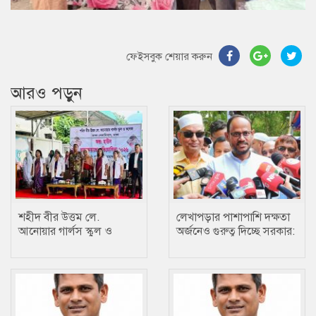
ফেইসবুক শেয়ার করুন
আরও পড়ুন
শহীদ বীর উত্তম লে.
লেখাপড়ার পাশাপাশি দক্ষতা
আনোয়ার গার্লস স্কুল ও
অর্জনেও গুরুত্ব দিচ্ছে সরকার:
কলেজে তায়কোয়ানডো
প্রতিমন্ত্রী টুকু
প্রতিযোগিতা