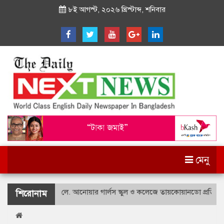
৮ই আগস্ট, ২০২৬ খ্রিস্টাব্দ, শনিবার
মেনু
শহীদ বীর উত্তম লে. আনোয়ার গার্লস স্কুল ও কলেজে তায়কোয়ানডো প্রতিযোগিত
শিরোনাম