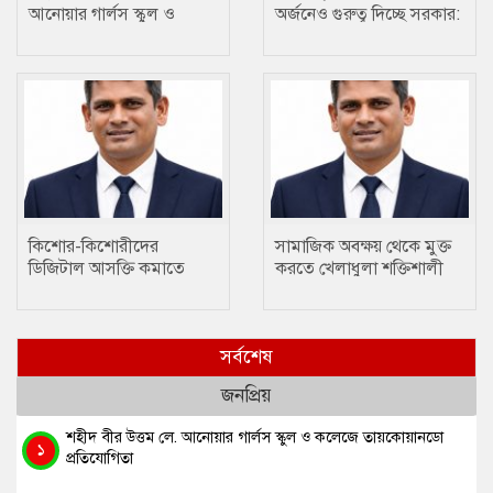
আনোয়ার গার্লস স্কুল ও
অর্জনেও গুরুত্ব দিচ্ছে সরকার:
কলেজে তায়কোয়ানডো
প্রতিমন্ত্রী টুকু
প্রতিযোগিতা
কিশোর-কিশোরীদের
সামাজিক অবক্ষয় থেকে মুক্ত
ডিজিটাল আসক্তি কমাতে
করতে খেলাধুলা শক্তিশালী
ক্রীড়া একটি প্রতিষেধক : মোঃ
মাধ্যম….. ছানোয়ার হোসেন
ছানোয়ার হোসেন
সর্বশেষ
জনপ্রিয়
শহীদ বীর উত্তম লে. আনোয়ার গার্লস স্কুল ও কলেজে তায়কোয়ানডো
১
প্রতিযোগিতা