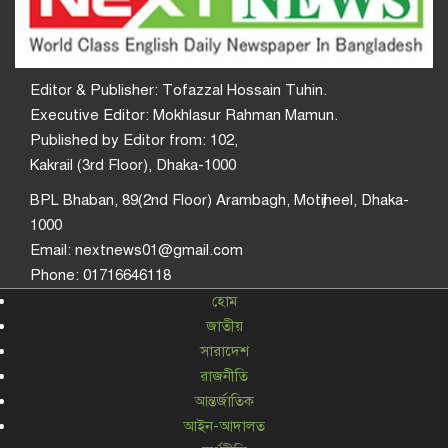
Editor & Publisher: Tofazzal Hossain Tuhin.
Executive Editor: Mokhlasur Rahman Mamun.
Published by Editor from: 102,
Kakrail (3rd Floor), Dhaka-1000
BPL Bhaban, 89(2nd Floor) Arambagh, Motijheel, Dhaka-
1000
Email: nextnews01@gmail.com
Phone: 01716646118
হোম
জাতীয়
সারাদেশ
রাজনীতি
আন্তর্জাতিক
আইন-আদালত