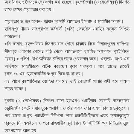
আসামিসহ দুইজনকে গ্রেফতার করা হয়েছে।বৃহস্পতিবার (৩ সেপ্টেম্বর) দিনগত
রাতে তাদের গ্রেফতার করা হয়।
গ্রেফতার দু’জন হলেন- প্রধান আসামি আসাদুল ইসলাম ও জাহাঙ্গীর আলম।
হাকিমপুর থানার ভারপ্রাপ্ত কর্মকর্তা (ওসি) ফেরদৌস ওয়াহিদ সত্যতা নিশ্চিত
করেছেন।
ওসি জানান, বৃহস্পতিবার দিনগত রাত পৌনে চারটার দিকে দিনাজপুরের কালিগঞ্জ
সীমান্ত এলাকার বোনের বাড়ি থেকে আসাদুলকে র‌্যাপিড অ্যাকশন ব্যাটালিয়ন
(র‍্যাব) ও পুলিশ যৌথ অভিযান চালিয়ে তাকে গ্রেফতার করে। এছাড়াও অপর এক
অভিযানে জাহাঙ্গীরকে আটক করেছেন র‍্যাব সদস্যরা। পরে তাদের রাতেই
র‍্যাব-১৩ এর হেডকোয়ার্টার রংপুরে নিয়ে যাওয়া হয়।
এর আগে বৃহস্পতিবার ওয়াহিদা খানমের ভাই ঘোড়াঘাট থানায় বাদী হয়ে মামলা
দায়ের করেন।
বুধবার (২ সেপ্টেম্বর) দিনগত রাতে ইউএনও ওয়াহিদার সরকারি বাসভবনের
ভেন্টিলেটর কেটে বাসায় ঢুকে ওয়াহিদা ও তাঁর বাবার ওপর হামলা চালায় দুর্বৃত্তরা।
পরে তাকে রংপুরে প্রাথমিক চিকিৎসা শেষে জরুরিভিত্তিতে এয়ার অ্যাম্বুলেন্সে
প্রথমে সিএমএইচএ ও পরে রাজধানীর ন্যাশনাল ইনস্টিটিউট অব নিউরোসায়েন্স
হাসপাতালে আনা হয়।