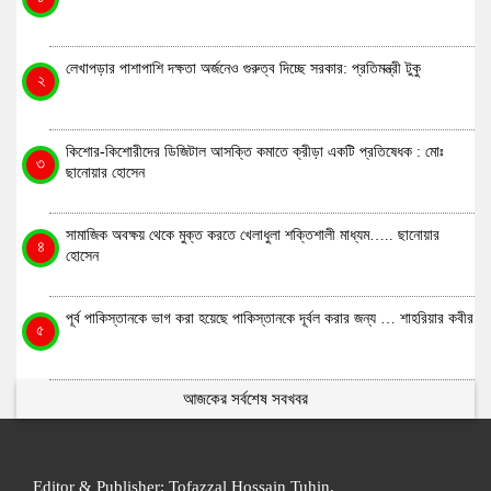
লেখাপড়ার পাশাপাশি দক্ষতা অর্জনেও গুরুত্ব দিচ্ছে সরকার: প্রতিমন্ত্রী টুকু
২
কিশোর-কিশোরীদের ডিজিটাল আসক্তি কমাতে ক্রীড়া একটি প্রতিষেধক : মোঃ
৩
ছানোয়ার হোসেন
সামাজিক অবক্ষয় থেকে মুক্ত করতে খেলাধুলা শক্তিশালী মাধ্যম….. ছানোয়ার
৪
হোসেন
পূর্ব পাকিস্তানকে ভাগ করা হয়েছে পাকিস্তানকে দূর্বল করার জন্য … শাহরিয়ার কবীর
৫
আজকের সর্বশেষ সবখবর
Editor & Publisher: Tofazzal Hossain Tuhin.