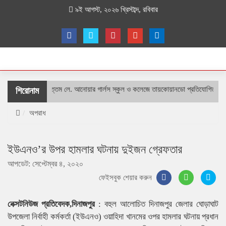
৯ই আগস্ট, ২০২৬ খ্রিস্টাব্দ, রবিবার
শহীদ বীর উত্তম লে. আনোয়ার গার্লস স্কুল ও কলেজে তায়কোয়ানডো প্রতিযোগিতা
শিরোনাম
অপরাধ
ইউএনও’র উপর হামলার ঘটনায় দুইজন গ্রেফতার
আপডেট: সেপ্টেম্বর ৪, ২০২০
ফেইসবুক শেয়ার করুন
নেক্সটনিউজ প্রতিবেদক,দিনাজপুর
: বহুল আলোচিত দিনাজপুর জেলার ঘোড়াঘাট
উপজেলা নির্বাহী কর্মকর্তা (ইউএনও) ওয়াহিদা খানমের ওপর হামলার ঘটনায় প্রধান