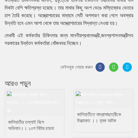
কর্তব্যরত চিকিৎসকরা জানান, দুর্বৃত্তের হামলায় ইউএনও ওয়াহিদার মাথার বাম
দিকটা বেশি ক্ষতিগ্রস্ত হয়েছে। তার মাথার কিছু অংশ ভেঙে মস্তিষ্কের ভেতরে
চাপ তৈরি করেছে। অস্ত্রোপচারের মাধ্যমে সেটি অপসারণ করা গেলে অবস্থার
উন্নতি হবে এমন আশা থেকে তার অস্ত্রোপচারের সিদ্ধান্ত নেওয়া হয়।
মেধাবী এই কর্মকর্তার চিকিৎসার জন্য মাননীয়প্রধানমন্ত্রী,জনপ্রশাসনমন্ত্রীসহ
সরকারের উর্ধ্বতন কর্মকর্তারা খোঁজখবর নিচ্ছেন।
ফেইসবুক শেয়ার করুন
আরও পড়ুন
কালিহাতীতে মাদ্রাসাছাত্রীকে
উত্ত্যক্ত ।। যুবক আটক
কালিহাতীর তল্লাই বিলে
অভিযান।। ১৩শ মিটার চায়না
জাল জব্দ