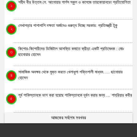
শহীদ বীর উত্তম লে. আনোয়ার গার্লস স্কুল ও কলেজে তায়কোয়ানডো প্রতিযোগিতা
১
লেখাপড়ার পাশাপাশি দক্ষতা অর্জনেও গুরুত্ব দিচ্ছে সরকার: প্রতিমন্ত্রী টুকু
২
কিশোর-কিশোরীদের ডিজিটাল আসক্তি কমাতে ক্রীড়া একটি প্রতিষেধক : মোঃ
৩
ছানোয়ার হোসেন
সামাজিক অবক্ষয় থেকে মুক্ত করতে খেলাধুলা শক্তিশালী মাধ্যম….. ছানোয়ার
৪
হোসেন
পূর্ব পাকিস্তানকে ভাগ করা হয়েছে পাকিস্তানকে দূর্বল করার জন্য … শাহরিয়ার কবীর
৫
আজকের সর্বশেষ সবখবর