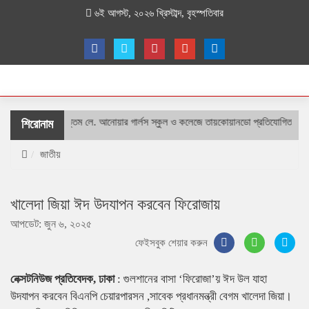
৬ই আগস্ট, ২০২৬ খ্রিস্টাব্দ, বৃহস্পতিবার
শহীদ বীর উত্তম লে. আনোয়ার গার্লস স্কুল ও কলেজে তায়কোয়ানডো প্রতিযোগিতা
ল
শিরোনাম
জাতীয়
খালেদা জিয়া ঈদ উদযাপন করবেন ফিরোজায়
আপডেট: জুন ৬, ২০২৫
ফেইসবুক শেয়ার করুন
নেক্সটনিউজ প্রতিবেদক, ঢাকা
: গুলশানের বাসা ‘ফিরোজা’য় ঈদ উল যাহা
উদযাপন করবেন বিএনপি চেয়ারপারসন ,সাবেক প্রধানমন্ত্রী বেগম খালেদা জিয়া।