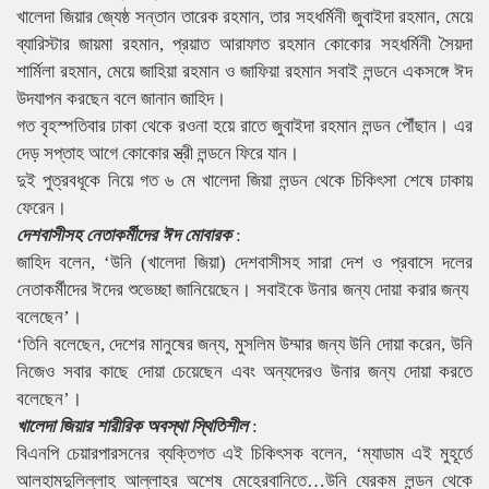
খালেদা জিয়ার জ্যেষ্ঠ সন্তান তারেক রহমান, তার সহধর্মিনী জুবাইদা রহমান, মেয়ে
ব্যারিস্টার জায়মা রহমান, প্রয়াত আরাফাত রহমান কোকোর সহধর্মিনী সৈয়দা
শার্মিলা রহমান, মেয়ে জাহিয়া রহমান ও জাফিয়া রহমান সবাই লন্ডনে একসঙ্গে ঈদ
উদযাপন করছেন বলে জানান জাহিদ।
গত বৃহস্পতিবার ঢাকা থেকে রওনা হয়ে রাতে জুবাইদা রহমান লন্ডন পৌঁছান। এর
দেড় সপ্তাহ আগে কোকোর স্ত্রী লন্ডনে ফিরে যান।
দুই পুত্রবধূকে নিয়ে গত ৬ মে খালেদা জিয়া লন্ডন থেকে চিকিৎসা শেষে ঢাকায়
ফেরেন।
দেশবাসীসহ নেতাকর্মীদের ঈদ মোবারক
:
জাহিদ বলেন, ‘উনি (খালেদা জিয়া) দেশবাসীসহ সারা দেশ ও প্রবাসে দলের
নেতাকর্মীদের ঈদের শুভেচ্ছা জানিয়েছেন। সবাইকে উনার জন্য দোয়া করার জন্য
বলেছেন’।
‘তিনি বলেছেন, দেশের মানুষের জন্য, মুসলিম উম্মার জন্য উনি দোয়া করেন, উনি
নিজেও সবার কাছে দোয়া চেয়েছেন এবং অন্যদেরও উনার জন্য দোয়া করতে
বলেছেন’।
খালেদা জিয়ার শারীরিক অবস্থা স্থিতিশীল
:
বিএনপি চেয়ারপারসনের ব্যক্তিগত এই চিকিৎসক বলেন, ‘ম্যাডাম এই মুহূর্তে
আলহামদুলিল্লাহ আল্লাহর অশেষ মেহেরবানিতে…উনি যেরকম লন্ডন থেকে