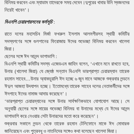
বিনিময় করবেন এবং ম্যাডাম তাদেরকে সময় দেবেন।দুপুরের খাবার উনি স্বজনদের
নিয়েই খাবেন’।
বিএনপি চেয়ারপারসনের কর্মসূচি
:
রাতে দলের মহাসচিব মির্জা ফখরুল ইসলাম আলমগীরসহ স্থায়ী কমিটির
সদস্যগণের সঙ্গে গুলশানের ফিরোজায় ঈদের শুভেচ্ছা বিনিময় করবেন খালেদা
জিয়া।
ছেলের সঙ্গে ঈদ আনন্দ ভাগাভাগি :
বিএনপি স্থায়ী কমিটির সদস্য এজেডএম জাহিদ বলেন, ‘এখানে মনে রাখতে হবে,
উনার (খালেদা জিয়া) যে জ্যেষ্ঠ সন্তান বিএনপি ভারপ্রাপ্ত চেয়ারম্যান তারেক
রহমান সাহেব…উনার অ্যাকচুয়ালি ঈদ হচ্ছে ৬ জুন মানে আজকে শুক্রবার লন্ডনে
ঈদুল আজহা উদযাপন হচ্ছে। ইতোমধ্যে তারেক সাহেব দলের নেতাকর্মীদের সঙ্গে
ঈদগাহে ঈদের নামাজ আদায় করেছেন’।
‘ভারপ্রাপ্ত চেয়ারম্যানের সঙ্গে উনার সার্বক্ষণিকভাবে যোগাযোগ আছে। সে
অনুযায়ী ছেলের সঙ্গে মায়ের শুভেচ্ছা বিনিময় বা উনাদের মধ্যে যে ঈদের আনন্দ
ভাগাভাগি করে নেওয়ার সেটা উনারদের মতো করে করেছেন’।
শুক্রবার সকালে লন্ডন থেকে তারেক রহমান টেলিফোনে মাকে ঈদ মোবারক
জানিয়েছেন এবং পুত্রবধূ ও নাতনিদের সঙ্গেও কথা বলেছেন খালেদা জিয়া।