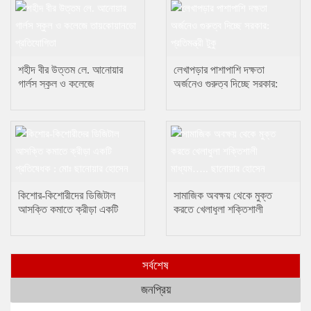
শহীদ বীর উত্তম লে. আনোয়ার
লেখাপড়ার পাশাপাশি দক্ষতা
গার্লস স্কুল ও কলেজে
অর্জনেও গুরুত্ব দিচ্ছে সরকার:
তায়কোয়ানডো প্রতিযোগিতা
প্রতিমন্ত্রী টুকু
কিশোর-কিশোরীদের ডিজিটাল
সামাজিক অবক্ষয় থেকে মুক্ত
আসক্তি কমাতে ক্রীড়া একটি
করতে খেলাধুলা শক্তিশালী
প্রতিষেধক : মোঃ ছানোয়ার হোসেন
মাধ্যম….. ছানোয়ার হোসেন
সর্বশেষ
জনপ্রিয়