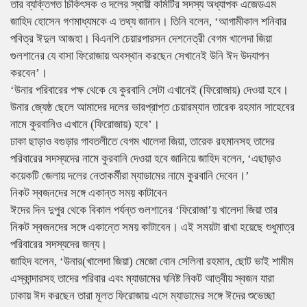
তার ব্যক্তিগত চিকিৎসক ও দলের স্থায়ী কমিটির সদস্য অধ্যাপক এজেডএম
জাহিদ হোসেন গণমাধ্যমকে এ তথ্য জানান। তিনি বলেন, ‘আগামীকাল শনিবার
পবিত্র ঈদুল আজহা। বিএনপি চেয়ারপারসন দেশনেত্রী বেগম খালেদা জিয়া
গুলশানের যে বাসা ফিরোজায় অবস্থান করছেন সেখানেই উনি ঈদ উদযাপন
করবেন’।
‘উনার পরিবারের পক্ষ থেকে যে কুরবানি সেটা এখানেই (ফিরোজায়) দেওয়া হবে।
উনার জ্যেষ্ঠ ছেলে আমাদের দলের ভারপ্রাপ্ত চেয়ারম্যান তারেক রহমান সাহেবের
নামে কুরবানিও এখানে (ফিরোজায়) হবে’।
ঢাকা ছাড়াও বগুড়ার গাবতলীতে বেগম খালেদা জিয়া, তারেক রহমানসহ তাদের
পরিবারের সদস্যদের নামে কুরবানি দেওয়া হবে জানিয়ে জাহিদ বলেন, ‘এছাড়াও
কয়েকটি জেলায় দলের নেতাকর্মীরা ম্যাডামের নামে কুরবানি দেবেন।’
নিকট স্বজনদের সঙ্গে একান্ত সময় কাটাবেন
ঈদের দিন দুপুর থেকে বিকাল পর্যন্ত গুলশানের ‘ফিরোজা’য় খালেদা জিয়া তার
নিকট স্বজনদের সঙ্গে একান্তে সময় কাটাবেন। এই সময়টা রাখা হয়েছে শুধুমাত্র
পরিবারের সদস্যদের জন্য।
জাহিদ বলেন, ‘উনার(খালেদা জিয়া) মেজো বোন সেলিনা রহমান, ছোট ভাই শামীম
এস্কান্দারসহ তাদের পরিবার এবং ম্যাডামের ঘনিষ্ট নিকট আত্বীয় স্বজন যারা
ঢাকায় ঈদ করছেন তারা মূলত ফিরোজায় এসে ম্যাডামের সঙ্গে ঈদের শুভেচ্ছা