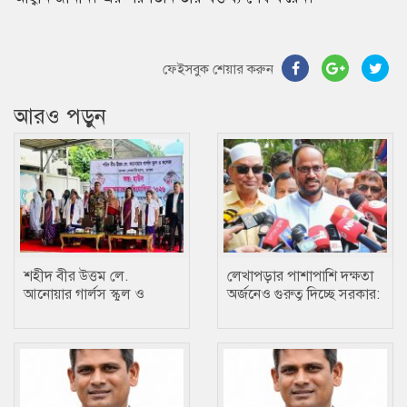
ফেইসবুক শেয়ার করুন
আরও পড়ুন
শহীদ বীর উত্তম লে.
লেখাপড়ার পাশাপাশি দক্ষতা
আনোয়ার গার্লস স্কুল ও
অর্জনেও গুরুত্ব দিচ্ছে সরকার:
কলেজে তায়কোয়ানডো
প্রতিমন্ত্রী টুকু
প্রতিযোগিতা