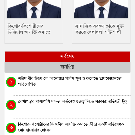
কিশোর-কিশোরীদের
সামাজিক অবক্ষয় থেকে মুক্ত
ডিজিটাল আসক্তি কমাতে
করতে খেলাধুলা শক্তিশালী
ক্রীড়া একটি প্রতিষেধক : মোঃ
মাধ্যম….. ছানোয়ার হোসেন
ছানোয়ার হোসেন
সর্বশেষ
জনপ্রিয়
শহীদ বীর উত্তম লে. আনোয়ার গার্লস স্কুল ও কলেজে তায়কোয়ানডো
১
প্রতিযোগিতা
লেখাপড়ার পাশাপাশি দক্ষতা অর্জনেও গুরুত্ব দিচ্ছে সরকার: প্রতিমন্ত্রী টুকু
২
কিশোর-কিশোরীদের ডিজিটাল আসক্তি কমাতে ক্রীড়া একটি প্রতিষেধক :
৩
মোঃ ছানোয়ার হোসেন