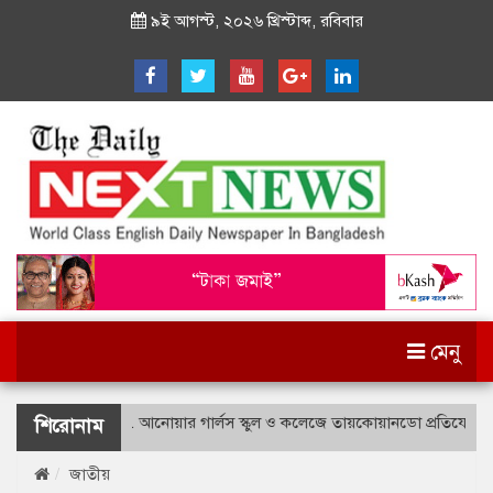
৯ই আগস্ট, ২০২৬ খ্রিস্টাব্দ, রবিবার
মেনু
ীদ বীর উত্তম লে. আনোয়ার গার্লস স্কুল ও কলেজে তায়কোয়ানডো প্রতিযোগিতা
শিরোনাম
জাতীয়