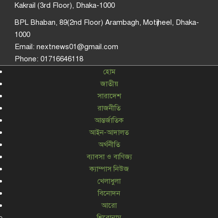
Kakrail (3rd Floor), Dhaka-1000
BPL Bhaban, 89(2nd Floor) Arambagh, Motijheel, Dhaka-
1000
Email: nextnews01@gmail.com
Phone: 01716646118
হোম
জাতীয়
সারাদেশ
রাজনীতি
আন্তর্জাতিক
আইন-আদালত
অর্থনীতি
ব্যাবসা ও বাণিজ্য
ক্যাম্পাস নিউজ
খেলাধুলা
বিনোদন
আরো
শিরোনাম