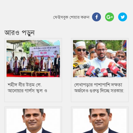
ফেইসবুক শেয়ার করুন
আরও পড়ুন
শহীদ বীর উত্তম লে.
লেখাপড়ার পাশাপাশি দক্ষতা
আনোয়ার গার্লস স্কুল ও
অর্জনেও গুরুত্ব দিচ্ছে সরকার:
কলেজে তায়কোয়ানডো
প্রতিমন্ত্রী টুকু
প্রতিযোগিতা