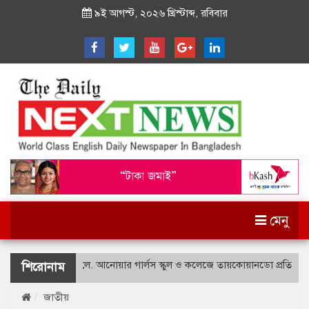
৯ই আগস্ট, ২০২৬ খ্রিস্টাব্দ, রবিবার
মেনু
শহীদ বীর উত্তম লে. আনোয়ার গার্লস স্কুল ও কলেজে তায়কোয়ানডো প্রতিযোগিতা
শিরোনাম
জাতীয়