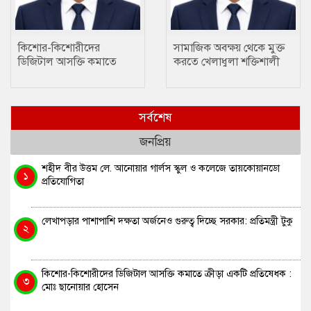
কিশোর-কিশোরীদের
সামাজিক অবক্ষয় থেকে মুক্ত
ডিজিটাল আসক্তি কমাতে
করতে খেলাধুলা শক্তিশালী
ক্রীড়া একটি প্রতিষেধক : মোঃ
মাধ্যম….. ছানোয়ার হোসেন
ছানোয়ার হোসেন
সর্বশেষ
জনপ্রিয়
শহীদ বীর উত্তম লে. আনোয়ার গার্লস স্কুল ও কলেজে তায়কোয়ানডো
১
প্রতিযোগিতা
লেখাপড়ার পাশাপাশি দক্ষতা অর্জনেও গুরুত্ব দিচ্ছে সরকার: প্রতিমন্ত্রী টুকু
২
কিশোর-কিশোরীদের ডিজিটাল আসক্তি কমাতে ক্রীড়া একটি প্রতিষেধক :
৩
মোঃ ছানোয়ার হোসেন