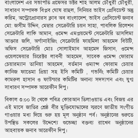
বাংলাদেশ এর সভাপতি প্রফেসর ডক্টর শাহ আলম চৌধুরী চৌধুরী,
সাধারণ সম্পাদক বিপ্লব ঘোষ রাহুল, সিনিয়র ভাইস প্রেসিডেন্ট অন্তু
করিম, অন্ট্রোপ্রোনারস ক্লাব অব বাংলাদেশ, ভাইস প্রেসিডেন্ট জনাব
মো: জসীম উদ্দিন, মেম্বার সেক্রেটারি চয়ন সাহা, পাবলিক রিলেশন
সেক্রেটারি লাকি আমান, ওমেন্স এমপ্লয়মেন্ট সেক্রেটারি তাসলিমা
আক্তার জলি, অর্গানাইজিং সেক্রেটারি ফাহমিদা আহমেদ বিউটি,
অফিস সেক্রেটারি মোঃ সোলাইমান আহমেদ জিসান, ওমেন্স
ওয়েলফেয়ার ডিরেক্টর লাবনী আহমেদ, সাবেক ওমেন্স ফোরাম
চেয়ারম্যান তানিয়া আহমেদ, বর্তমান ওম্যান্স ফোরাম চেয়ার
কানিজ ফাতেমা প্রিয়া সহ ইসি কমিটি , গভর্নিং কমিটি চেয়ার
কামরুল হাসান ও ফাউন্ডার কমিটির অনান্য সদস্যগন এবং যুগ্ম
সাধারণ সম্পাদক আরেফীন দিপু।
বিকাল ৩:০০ টা থেকে পবিত্র কোরআন তিলাওয়াত এবং বিজয় এর
এই মাসে জাতির শ্রেষ্ঠ বীর মুক্তিযোদ্ধাদের স্মরণে জাতীয় সংগীত
গাওয়ার মধ্য দিয়ে শুরু হয় মূল অনুষ্ঠান পর্ব। অনুষ্ঠানের শুরুতে
উপস্থিত সকলের উদ্দেশ্যে শুভেচ্ছা বক্তব্য রাখেন অনুষ্ঠানের
আহবায়ক জনাব আরেফীন দিপু।