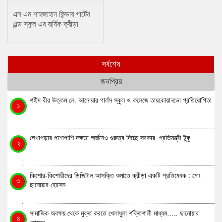
এস এম শাহজাহান কিন্ডার গার্টেন
এন্ড স্কুল এর বার্ষিক ক্রীড়া
প্রতিযোগিতা
সর্বশেষ
জনপ্রিয়
শহীদ বীর উত্তম লে. আনোয়ার গার্লস স্কুল ও কলেজে তায়কোয়ানডো প্রতিযোগিতা
১
লেখাপড়ার পাশাপাশি দক্ষতা অর্জনেও গুরুত্ব দিচ্ছে সরকার: প্রতিমন্ত্রী টুকু
২
কিশোর-কিশোরীদের ডিজিটাল আসক্তি কমাতে ক্রীড়া একটি প্রতিষেধক : মোঃ
৩
ছানোয়ার হোসেন
সামাজিক অবক্ষয় থেকে মুক্ত করতে খেলাধুলা শক্তিশালী মাধ্যম….. ছানোয়ার
৪