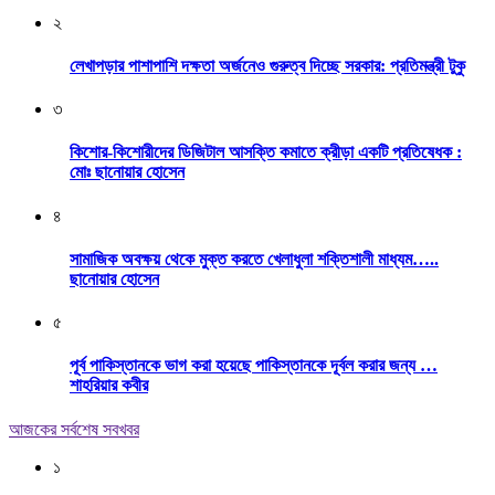
২
লেখাপড়ার পাশাপাশি দক্ষতা অর্জনেও গুরুত্ব দিচ্ছে সরকার: প্রতিমন্ত্রী টুকু
৩
কিশোর-কিশোরীদের ডিজিটাল আসক্তি কমাতে ক্রীড়া একটি প্রতিষেধক :
মোঃ ছানোয়ার হোসেন
৪
সামাজিক অবক্ষয় থেকে মুক্ত করতে খেলাধুলা শক্তিশালী মাধ্যম…..
ছানোয়ার হোসেন
৫
পূর্ব পাকিস্তানকে ভাগ করা হয়েছে পাকিস্তানকে দূর্বল করার জন্য …
শাহরিয়ার কবীর
আজকের সর্বশেষ সবখবর
১