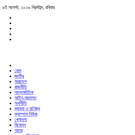
৯ই আগস্ট, ২০২৬ খ্রিস্টাব্দ, রবিবার
হোম
জাতীয়
সারাদেশ
রাজনীতি
আন্তর্জাতিক
আইন-আদালত
অর্থনীতি
ব্যাবসা ও বাণিজ্য
ক্যাম্পাস নিউজ
খেলাধুলা
বিনোদন
আরো