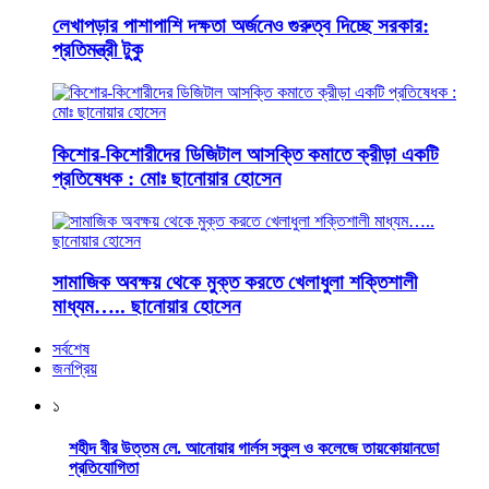
লেখাপড়ার পাশাপাশি দক্ষতা অর্জনেও গুরুত্ব দিচ্ছে সরকার:
প্রতিমন্ত্রী টুকু
কিশোর-কিশোরীদের ডিজিটাল আসক্তি কমাতে ক্রীড়া একটি
প্রতিষেধক : মোঃ ছানোয়ার হোসেন
সামাজিক অবক্ষয় থেকে মুক্ত করতে খেলাধুলা শক্তিশালী
মাধ্যম….. ছানোয়ার হোসেন
সর্বশেষ
জনপ্রিয়
১
শহীদ বীর উত্তম লে. আনোয়ার গার্লস স্কুল ও কলেজে তায়কোয়ানডো
প্রতিযোগিতা