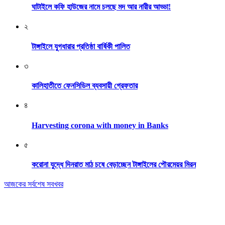
ঘাটাইলে কফি হাউজের নামে চলছে মদ আর নারীর আড্ডা!
২
টাঙ্গাইলে যুগধারার প্রতিষ্ঠা বার্ষিকী পালিত
৩
কালিহাতীতে ফেনসিডিল ব্যবসায়ী গ্রেফতার
৪
Harvesting corona with money in Banks
৫
করোনা যুদ্ধে দিনরাত মাঠ চষে বেড়াচ্ছেন টাঙ্গাইলের পৌরমেয়র মিরন
আজকের সর্বশেষ সবখবর
Editor & Publisher: Tofazzal Hossain Tuhin.
Executive Editor: Mokhlasur Rahman Mamun.