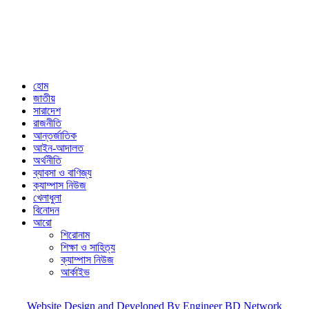
Published by Editor from: 102,
Kakrail (3rd Floor), Dhaka-1000
BPL Bhaban, 89(2nd Floor) Arambagh, Motijheel, Dhaka-1000
Email: nextnews01@gmail.com
Phone: 01716646118
হোম
জাতীয়
সারাদেশ
রাজনীতি
আন্তর্জাতিক
আইন-আদালত
অর্থনীতি
ব্যাবসা ও বাণিজ্য
ক্যাম্পাস নিউজ
খেলাধুলা
বিনোদন
আরো
শিরোনাম
শিক্ষা ও সাহিত্য
ক্যাম্পাস নিউজ
আর্কাইভ
Website Design and Developed By Engineer BD Network