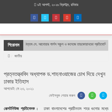
৯ই আগস্ট, ২০২৬ খ্রিস্টাব্দ, রবিবার
শহীদ বীর উত্তম লে. আনোয়ার গার্লস স্কুল ও কলেজে তায়কোয়ানডো প্রতিযোগিতা
শিরোনাম
জাতীয়
প্রত্নতত্ত্ববিদ অধ্যাপক ড.শাহনাওয়াজের চোখ দিয়ে দেখুন
ঢাকার ইতিহাস
আপডেট: মে ২৩, ২০২১
ফেইসবুক শেয়ার করুন
নেক্সটনিউজ প্রতিবেদক :
ঢাকা বাংলাদেশের প্রাচীনতম শহর গুলোর মধ্যে