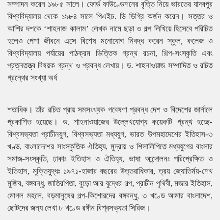
সম্পাদন করেন ১৯৮৫ সালে। ফোর্ড ফাউণ্ডেশনের বৃত্তি নিয়ে ভারতের যাদবপুর
বিশ্ববিদ্যালয় থেকে ১৯৮৪ সালে পিএইচ. ডি ডিগ্রি অর্জন করেন। সত্তর ও
আশির দশকে ‘শাহনাজ কালাম’ লেখক নামে ছড়া ও গল্প লিখিয়ে হিসেবে পরিচিত
হলেও পেশা জীবনে এসে বিশেষ মনোযোগ নিবদ্ধ করেন স্কুল, কলেজ ও
বিশ্ববিদ্যালয় পর্যায়ের পাঠক্রম ভিত্তিক গ্রন্থ রচনা, শিল্প-সংস্কৃতি এবং
প্রত্নতত্ত্ব বিষয়ক গ্রন্থ ও প্রবন্ধ লেখায়। ড. শাহনাওয়াজ সম্পাদিত ও রচিত
গ্রন্থের সংখ্যা অর্ধ
শতাধিক। তাঁর রচিত প্রায় সমসংখ্যক গবেষণা প্রবন্ধ দেশ ও বিদেশের জার্নালে
প্রকাশিত হয়েছে। ড. শাহনাওয়াজের উল্লেখযোগ্য কয়েকটি গ্রন্থ হচ্ছে-
বিশ্বসভ্যতা প্রাচীনযুগ, বিশ্বসভ্যতা মধ্যযুগ, ভারত উপমহাদেশের ইতিহাস-৩
খণ্ড, বাংলাদেশের সাংস্কৃতিক ঐতিহ্য, মুদ্রায় ও শিলালিপিতে মধ্যযুগের বাংলার
সমাজ-সংস্কৃতি, ঢাকাঃ ইতিহাস ও ঐতিহ্য, ভাষা আন্দোলনঃ পরিপ্রেক্ষিত ও
ইতিহাস, মুক্তিযুদ্ধঃ ১৯৭১-হাজার বছরের উত্তরাধিকার, ত্রয় জ্যোতির্ময়-শেখ
মুজিব, বঙ্গবন্ধু, জাতিরপিতা, বুড়ো আর বুদ্ধের গল্প, প্রাচীন পৃথিবী, মজার ইতিহাস,
মোগল মহলে, বড়মানুষের গল্প-কিশোরদের বঙ্গবন্ধু, ৩ খণ্ডে আমার বাংলাদেশ,
ছোটদের জন্য লেখা ৮ খণ্ডে রঙ্গীন বিশ্বসভ্যতা সিরিজ।