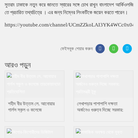
সুতরাং ঢাকাকে নতুন করে জানতে স্যারের সঙ্গে চোখ রাখুন বাংলাদেশ আর্কিওলজি
তে প্রচারিত তথ্যচিত্রে । এর জন্য নিম্নের লিংকটিকে জয়েন করতে পারেন।
https://youtube.com/channel/UCmZZkoLAI3YK4WCc0x04
ফেইসবুক শেয়ার করুন
আরও পড়ুন
শহীদ বীর উত্তম লে. আনোয়ার
লেখাপড়ার পাশাপাশি দক্ষতা
গার্লস স্কুল ও কলেজে
অর্জনেও গুরুত্ব দিচ্ছে সরকার:
তায়কোয়ানডো প্রতিযোগিতা
প্রতিমন্ত্রী টুকু