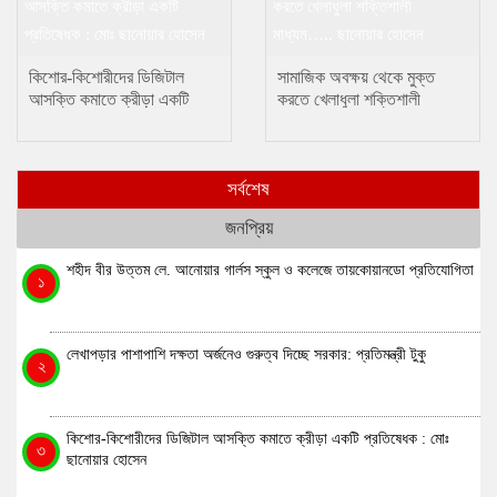
কিশোর-কিশোরীদের ডিজিটাল
সামাজিক অবক্ষয় থেকে মুক্ত
আসক্তি কমাতে ক্রীড়া একটি
করতে খেলাধুলা শক্তিশালী
প্রতিষেধক : মোঃ ছানোয়ার হোসেন
মাধ্যম….. ছানোয়ার হোসেন
সর্বশেষ
জনপ্রিয়
শহীদ বীর উত্তম লে. আনোয়ার গার্লস স্কুল ও কলেজে তায়কোয়ানডো প্রতিযোগিতা
১
লেখাপড়ার পাশাপাশি দক্ষতা অর্জনেও গুরুত্ব দিচ্ছে সরকার: প্রতিমন্ত্রী টুকু
২
কিশোর-কিশোরীদের ডিজিটাল আসক্তি কমাতে ক্রীড়া একটি প্রতিষেধক : মোঃ
৩
ছানোয়ার হোসেন