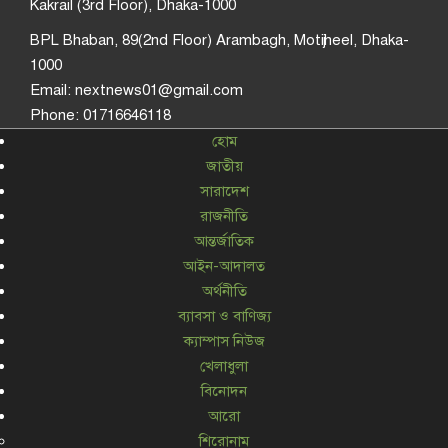
Kakrail (3rd Floor), Dhaka-1000
BPL Bhaban, 89(2nd Floor) Arambagh, Motijheel, Dhaka-
1000
Email: nextnews01@gmail.com
Phone: 01716646118
হোম
জাতীয়
সারাদেশ
রাজনীতি
আন্তর্জাতিক
আইন-আদালত
অর্থনীতি
ব্যাবসা ও বাণিজ্য
ক্যাম্পাস নিউজ
খেলাধুলা
বিনোদন
আরো
শিরোনাম