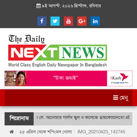
৯ই আগস্ট, ২০২৬ খ্রিস্টাব্দ, রবিবার
মেনু
শহীদ বীর উত্তম লে. আনোয়ার গার্লস স্কুল ও কলেজে তায়কোয়ানডো প্রতিযোগিত
শিরোনাম
২৫ এপ্রিল থেকে শপিংমল খোলা
IMG_20210423_142745