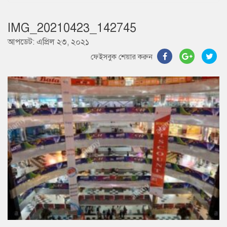
IMG_20210423_142745
আপডেট: এপ্রিল ২৩, ২০২১
ফেইসবুক শেয়ার করুন