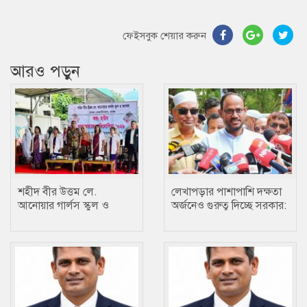
ফেইসবুক শেয়ার করুন
আরও পড়ুন
শহীদ বীর উত্তম লে.
লেখাপড়ার পাশাপাশি দক্ষতা
আনোয়ার গার্লস স্কুল ও
অর্জনেও গুরুত্ব দিচ্ছে সরকার:
কলেজে তায়কোয়ানডো
প্রতিমন্ত্রী টুকু
প্রতিযোগিতা