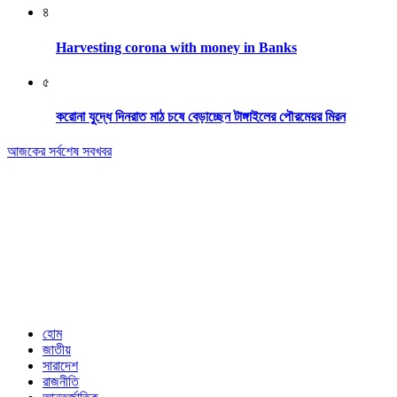
৪
Harvesting corona with money in Banks
৫
করোনা যুদ্ধে দিনরাত মাঠ চষে বেড়াচ্ছেন টাঙ্গাইলের পৌরমেয়র মিরন
আজকের সর্বশেষ সবখবর
Editor & Publisher: Tofazzal Hossain Tuhin.
Executive Editor: Mokhlasur Rahman Mamun.
Published by Editor from: 102,
Kakrail (3rd Floor), Dhaka-1000
BPL Bhaban, 89(2nd Floor) Arambagh, Motijheel, Dhaka-1000
Email: nextnews01@gmail.com
Phone: 01716646118
হোম
জাতীয়
সারাদেশ
রাজনীতি