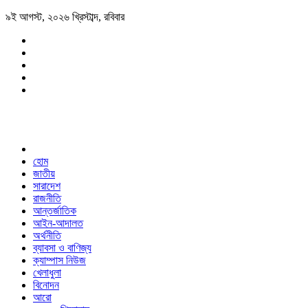
৯ই আগস্ট, ২০২৬ খ্রিস্টাব্দ, রবিবার
হোম
জাতীয়
সারাদেশ
রাজনীতি
আন্তর্জাতিক
আইন-আদালত
অর্থনীতি
ব্যাবসা ও বাণিজ্য
ক্যাম্পাস নিউজ
খেলাধুলা
বিনোদন
আরো