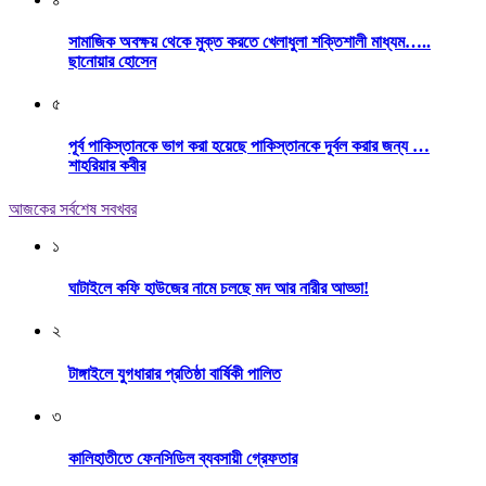
সামাজিক অবক্ষয় থেকে মুক্ত করতে খেলাধুলা শক্তিশালী মাধ্যম…..
ছানোয়ার হোসেন
৫
পূর্ব পাকিস্তানকে ভাগ করা হয়েছে পাকিস্তানকে দূর্বল করার জন্য …
শাহরিয়ার কবীর
আজকের সর্বশেষ সবখবর
১
ঘাটাইলে কফি হাউজের নামে চলছে মদ আর নারীর আড্ডা!
২
টাঙ্গাইলে যুগধারার প্রতিষ্ঠা বার্ষিকী পালিত
৩
কালিহাতীতে ফেনসিডিল ব্যবসায়ী গ্রেফতার