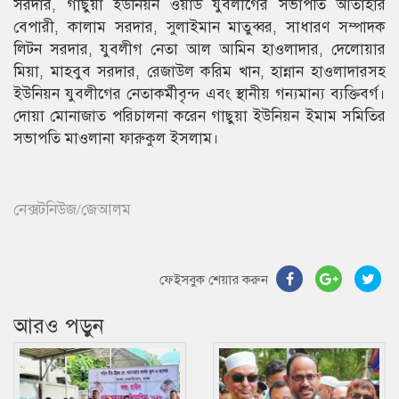
সরদার, গাছুয়া ইউনিয়ন ওয়ার্ড যুবলীগের সভাপতি আতাহার
বেপারী, কালাম সরদার, সুলাইমান মাতুব্বর, সাধারণ সম্পাদক
লিটন সরদার, যুবলীগ নেতা আল আমিন হাওলাদার, দেলোয়ার
মিয়া, মাহবুব সরদার, রেজাউল করিম খান, হান্নান হাওলাদারসহ
ইউনিয়ন যুবলীগের নেতাকর্মীবৃন্দ এবং স্থানীয় গন্যমান্য ব্যক্তিবর্গ।
দোয়া মোনাজাত পরিচালনা করেন গাছুয়া ইউনিয়ন ইমাম সমিতির
সভাপতি মাওলানা ফারুকুল ইসলাম।
নেক্সটনিউজ/জেআলম
ফেইসবুক শেয়ার করুন
আরও পড়ুন