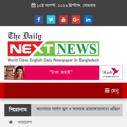
১০ই আগস্ট, ২০২৬ খ্রিস্টাব্দ, সোমবার
মেনু
ীদ বীর উত্তম লে. আনোয়ার গার্লস স্কুল ও কলেজে তায়কোয়ানডো প্রতিযোগিতা
শিরোনাম
সারাদেশ