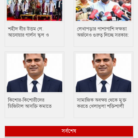
শহীদ বীর উত্তম লে.
লেখাপড়ার পাশাপাশি দক্ষতা
আনোয়ার গার্লস স্কুল ও
অর্জনেও গুরুত্ব দিচ্ছে সরকার:
কলেজে তায়কোয়ানডো
প্রতিমন্ত্রী টুকু
প্রতিযোগিতা
কিশোর-কিশোরীদের
সামাজিক অবক্ষয় থেকে মুক্ত
ডিজিটাল আসক্তি কমাতে
করতে খেলাধুলা শক্তিশালী
ক্রীড়া একটি প্রতিষেধক : মোঃ
মাধ্যম….. ছানোয়ার হোসেন
ছানোয়ার হোসেন
সর্বশেষ