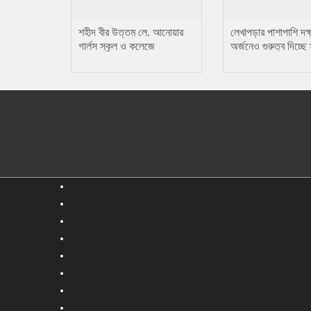
শহীদ বীর উত্তম লে. আনোয়ার
লেখাপড়ার পাশাপাশি দক্
গার্লস স্কুল ও কলেজে
অর্জনেও গুরুত্ব দিচ্ছে
তায়কোয়ানডো প্রতিযোগিতা
প্রতিমন্ত্রী টুকু