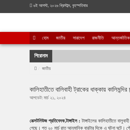
৬ই আগস্ট, ২০২৬ খ্রিস্টাব্দ, বৃহস্পতিবার
হোম
জাতীয়
সারাদেশ
রাজনীতি
আন্তর্জাতিক
শিরোনাম
জাতীয়
কালিহাতীতে বালিবাহী ট্রাকের ধাক্কায় কালিমন্দির চু
আপডেট: মার্চ ২১, ২০২৪
নেক্সটনিউজ প্রতিবেদক,টাঙ্গাইল :
টাঙ্গাইলের কালিহাতীতে বালুবা
গেছে। গত ২০ মার্চ রাত আনুমানিক বারটার দিকে এ ঘটনা ঘটে। প