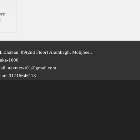
ুক্ত
ী
সেন
L Bhaban, 89(2nd Floor) Arambagh, Motijheel,
aka-1000
ail: nextnews01@gmail.com
one: 01716646118