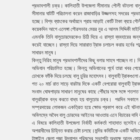
প্রভাবশালী চক্র। কালিহাতী উপজেলা সীমানার পৌলী বটতলা বালু ঘ
সীমানার ঘাটটি পরিচালনা করেন রাজাবাড়ির উজ্জলসহ সদরের প্রভা
হচ্ছে। বিশ্ব ব্যাংকের অর্থায়নে প্রায় আড়াই কোটি টাকা ব্যয়ে পৌ
কয়েকদিন আগে এলেঙ্গা পৌরসভার মেয়র নুর এ আলম সিদ্দিকী মাইকি
এমনকি তিনি বালুচোরদেরকেও চিঠি দিয়ে এ রাস্তা ব্যবহারের জন্
করেই যাচ্ছেন। রাস্তা দিয়ে সারারাত ট্রাক চলাচল করায় হর্নের শব্
সাধারন মানুষ।
কিন্তু নিরিহ মানুষ প্রভাবশালীদের কিছু বলার সাহস পাচ্ছেন না।
অভিযান পরিচালিত হচ্ছে। কিন্তু অভিযানের পূর্বে তারা খবর প
চোখকে ফাঁকি দিয়ে চলছে বালু চুরির মহোৎসব। বালুবাহী ট্রাকগুল
গত ২০ মার্চ রাত সাড়ে বারটার দিকে একটি বেপরোয়া বালুবাহী ট্রাক
সংবাদ ঘোষপাড়ার সাধারণ মানুষের কাছে পৌঁছার সঙ্গে সঙ্গে শতশত মান
বালুরট্রাক বন্ধ করতে বাধ্য হয় বালুচোর চক্র। পরদিন সকালে এল
সম্প্রদায়ের লোকজন একত্রিত হয়ে ক্ষোভ প্রকাশ করে এই ঘটনার তীব্
অবিলম্বে অবৈধ বালু চোরদের আইনের আওতায় এনে বিচারের দাবি
এ বিষয়ে কালিহাতী উপজেলা নির্বাহী কর্মকর্তা শাহাদাত হুসেইন
অপরাধীদের চিহ্নিত করার চেষ্টা চলছে।মন্দির কমিটিকে একটি অ
টাঙ্গাইল জেলা পুজা উদযাপন পরিষদের সভাপতি অধ্যক্ষ আনন্দ মোহন দ