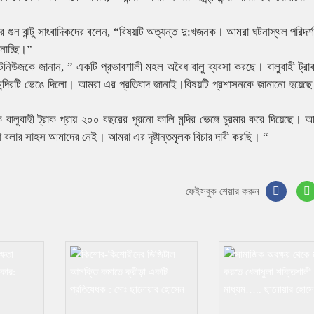
মার গুন ঝন্টু সাংবাদিকদের বলেন, “বিষয়টি অত্যন্ত দু:খজনক। আমরা ঘটনাস্থল পরিদর
ানাচ্ছি।”
্সটনিউজকে জানান, ” একটি প্রভাবশালী মহল অবৈধ বালু ব্যবসা করছে। বালুবাহী ট্র
ন্দিরটি ভেঙে দিলো। আমরা এর প্রতিবাদ জানাই।বিষয়টি প্রশাসনকে জানানো হয়েছে। 
ে বালুবাহী ট্রাক প্রায় ২০০ বছরের পুরনো কালি মন্দির ভেঙ্গে চুরমার করে দিয়েছে। 
কথা বলার সাহস আমাদের নেই। আমরা এর দৃষ্টান্তমূলক বিচার দাবী করছি। “
ফেইসবুক শেয়ার করুন