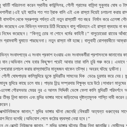
াটটি পরিচালনা করেন স্থানীয় কাউন্সিলর, পৌলী গ্রামের বাসিন্দা সুকুমার ঘোষ ও টা
বশালীরা।এই দুই ঘাটের শত শত ট্রাক বালি এই এক রাস্তা দিয়েই চলাচলা করায় রাস্তা
লী বাসস্টপ থেকে স্বরুপপুর পর্যন্ত এই নতুন রাস্তাটি গত বছর নির্মান করে এলেঙ্গা
ং করেছেন এবং বিভিন্ন দফতরে চিঠি দিয়েছেন বালু পরিবহনে এই রাস্তা ব্যবহার না ক
য নিষেধ করেছেন। “কিন্তু চোর না শোনে ধর্মের কাহিনী।” বালুচোরেরা রাতের আঁধারে 
দে গ্রামবাসী ঘুমাতে পারছেননা। নতুন রাস্তা নষ্ট হচ্ছে। বালুবাহী রোগব্যাধীতে আক্রা
 বিভিন্ন সংবাদপত্রে এ সংবাদ প্রকাশ হওয়ায় এবং সংবাদকর্মীরা প্রশাসনকে জানানোর 
েয়ে যান।অভিযান শেষ হবার কিছুক্ষণ পরেই আবার তারা বালি চুরি শুরু করে। এভাবে 
ো বেপরোয়া চলাচল করায় রাস্তাঘাটের মানুষজন থাকেন তটস্থ। অহরহ ঘটছে দুর্ঘটনা।
 পৌলী ঘোষপাড়ার কালিমন্দিরে ডুকে মন্দিরটির সামনের দিক ভেঙে চুরমার করে দেয়। মন্দ
ুষ মন্দিরে কাছে চলে যায়। পাড়ার হিন্দু সম্প্রদায় বিক্ষুব্ধ হয়ে উঠে।সাধারণ মানুষের ব
েঙ্গা পৌরসভার মেয়র নুর এ আলম সিদ্দিকী ভেঙ্গে ফেলা কালি মন্দিরটি পরিদর্শনে আ
র নিন্দা জানান এবং মন্দির ভাঙ্গার সাথে জড়িতদের দৃষ্টান্তমূলক শাস্তি দাবী করেন।
 করেন।
 নেক্সটনিউজকে জানান,” মন্দির ভাঙ্গার ঘটনা জেনেছি।বিষয়টি অত্যন্ত গুরুত্বের সা
ভিযোগ দিতে বলেছি।অভিযোগ পেলে কঠোর ব্যবস্থা নেয়া হবে।”
ে নেক্সট নিউজকে জানান, ” মন্দির ভাঙ্গার ঘটনার তীব্র্র নিন্দা জানাচ্ছি। দোষীদের শ