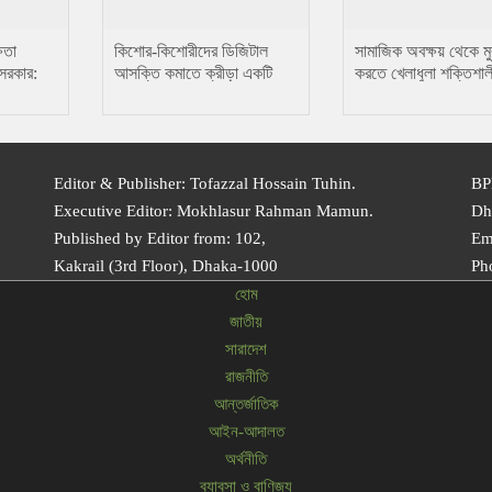
ষতা
কিশোর-কিশোরীদের ডিজিটাল
সামাজিক অবক্ষয় থেকে ম
 সরকার:
আসক্তি কমাতে ক্রীড়া একটি
করতে খেলাধুলা শক্তিশাল
প্রতিষেধক : মোঃ ছানোয়ার
মাধ্যম….. ছানোয়ার হো
হোসেন
Editor & Publisher: Tofazzal Hossain Tuhin.
BP
Executive Editor: Mokhlasur Rahman Mamun.
Dh
Published by Editor from: 102,
Em
Kakrail (3rd Floor), Dhaka-1000
Ph
হোম
জাতীয়
সারাদেশ
রাজনীতি
আন্তর্জাতিক
আইন-আদালত
অর্থনীতি
ব্যাবসা ও বাণিজ্য