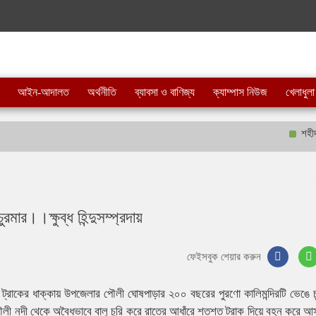
আইন-আদালত
অর্থনীতি
ব্যাবসা ও বাণিজ্য
ক্যাম্পাস নিউজ
খেলাধুলা
শহীদ বীর
রমার।।ক্ষুব্ধ হিন্দুসম্প্রদায়
ফেইসবুক শেয়ার করুন
হী ট্রাকের ধাক্কায় উপজেলার পৌলী ঘোষপাড়ার ২০০ বছরের পুরণো কালিমন্দিরটি ভেঙে চ
ৌলী নদী থেকে অবৈধভাবে বালু চুরি করে রাতের আধাঁরে শতশত ট্রাক দিয়ে বহন করে 