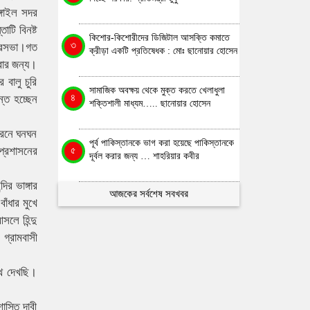
ঙ্গাইল সদর
টি বিনষ্ট
কিশোর-কিশোরীদের ডিজিটাল আসক্তি কমাতে
৩
 পৌরসভা।গত
ক্রীড়া একটি প্রতিষেধক : মোঃ ছানোয়ার হোসেন
রার জন্য।
বালু চুরি
সামাজিক অবক্ষয় থেকে মুক্ত করতে খেলাধুলা
৪
ন্ত হচ্ছেন
শক্তিশালী মাধ্যম….. ছানোয়ার হোসেন
কারনে ঘনঘন
পূর্ব পাকিস্তানকে ভাগ করা হয়েছে পাকিস্তানকে
প্রশাসনের
৫
দূর্বল করার জন্য … শাহরিয়ার কবীর
ির ভাঙ্গার
আজকের সর্বশেষ সবখবর
াঁধার মুখে
সলে হিন্দু
 গ্রামবাসী
থে দেখছি।
াস্তি দাবী