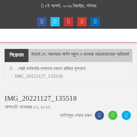
৮ই আগস্ট, ২০২৬ খ্রিস্টাব্দ, শনিবার
শহীদ বীর উত্তম লে. আনোয়ার গার্লস স্কুল ও কলেজে তায়কোয়ানডো প্রতিযোগিতা
শিরোনাম
শ্রেষ্ঠ কর্মকর্তার সম্মাননা পেলেন রাজিয়া সুলতানা
IMG_20221127_135518
IMG_20221127_135518
আপডেট: নভেম্বর ২৭, ২০২২
ফেইসবুক শেয়ার করুন