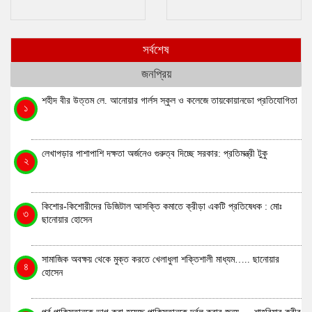
প্রতিষেধক : মোঃ ছানোয়ার হোসেন
মাধ্যম….. ছানোয়ার হোসেন
সর্বশেষ
জনপ্রিয়
শহীদ বীর উত্তম লে. আনোয়ার গার্লস স্কুল ও কলেজে তায়কোয়ানডো প্রতিযোগিতা
১
লেখাপড়ার পাশাপাশি দক্ষতা অর্জনেও গুরুত্ব দিচ্ছে সরকার: প্রতিমন্ত্রী টুকু
২
কিশোর-কিশোরীদের ডিজিটাল আসক্তি কমাতে ক্রীড়া একটি প্রতিষেধক : মোঃ
৩
ছানোয়ার হোসেন
সামাজিক অবক্ষয় থেকে মুক্ত করতে খেলাধুলা শক্তিশালী মাধ্যম….. ছানোয়ার
৪
হোসেন