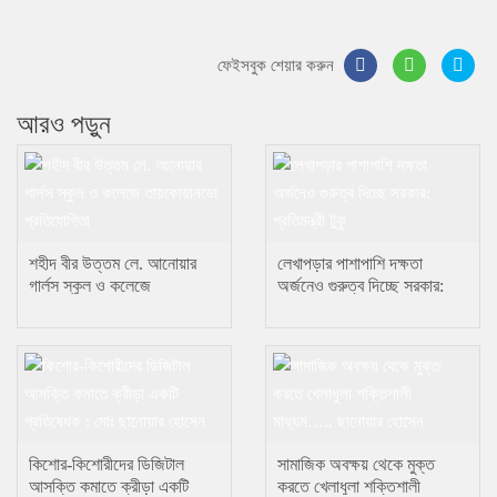
ফেইসবুক শেয়ার করুন
আরও পড়ুন
শহীদ বীর উত্তম লে. আনোয়ার
লেখাপড়ার পাশাপাশি দক্ষতা
গার্লস স্কুল ও কলেজে
অর্জনেও গুরুত্ব দিচ্ছে সরকার:
তায়কোয়ানডো প্রতিযোগিতা
প্রতিমন্ত্রী টুকু
কিশোর-কিশোরীদের ডিজিটাল
সামাজিক অবক্ষয় থেকে মুক্ত
আসক্তি কমাতে ক্রীড়া একটি
করতে খেলাধুলা শক্তিশালী