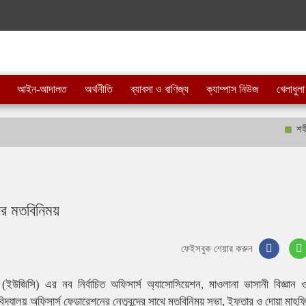
আইন-আদালত
অর্থনীতি
ব্যাবসা ও বাণিজ্য
ক্যাম্পাস নিউজ
খেলাধুলা
শহীদ ব
ের মতবিনিময়
ফেইসবুক শেয়ার করুন
 (ইউজিসি) এর নব নির্বাচিত অফিসার্স অ্যাসোসিয়েশন, মাওলানা ভাসানী বিজ্ঞান ও 
িদ্যালয় অফিসার্স ফেডারেশনের নেতৃবৃন্দের সাথে মতবিনিময় সভা, ইফতার ও দোয়া মাহফি