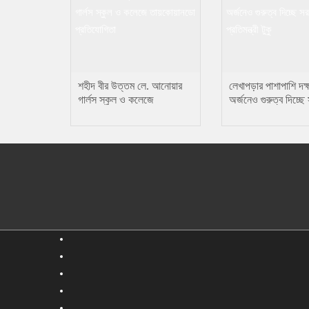
শহীদ বীর উত্তম লে. আনোয়ার
লেখাপড়ার পাশাপাশি দক্
গার্লস স্কুল ও কলেজে
অর্জনেও গুরুত্ব দিচ্ছে
তায়কোয়ানডো প্রতিযোগিতা
প্রতিমন্ত্রী টুকু