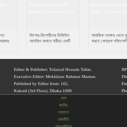
ষতা
কিশোর-কিশোরীদের ডিজিটাল
সামাজিক অবক্ষয় থেকে ম
 সরকার:
আসক্তি কমাতে ক্রীড়া একটি
করতে খেলাধুলা শক্তিশাল
প্রতিষেধক : মোঃ ছানোয়ার
মাধ্যম….. ছানোয়ার হো
হোসেন
Editor & Publisher: Tofazzal Hossain Tuhin.
BP
Executive Editor: Mokhlasur Rahman Mamun.
Dh
Published by Editor from: 102,
Em
Kakrail (3rd Floor), Dhaka-1000
Ph
হোম
জাতীয়
সারাদেশ
রাজনীতি
আন্তর্জাতিক