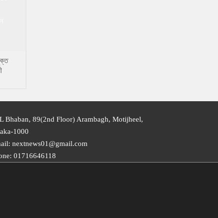
ুক্ত
ী
সেন
L Bhaban, 89(2nd Floor) Arambagh, Motijheel,
aka-1000
ail: nextnews01@gmail.com
one: 01716646118