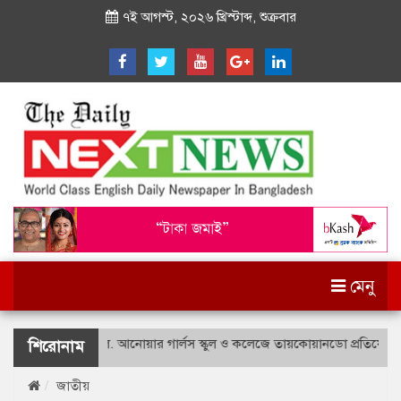
৭ই আগস্ট, ২০২৬ খ্রিস্টাব্দ, শুক্রবার
মেনু
শহীদ বীর উত্তম লে. আনোয়ার গার্লস স্কুল ও কলেজে তায়কোয়ানডো প্রতিযোগিতা
শিরোনাম
জাতীয়