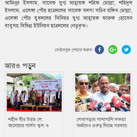
আমিনুর ইসলাম, সাবেক যুগ্ম আহ্বায়ক শরিফ মোল্লা, শহিদুল
ইসলাম, এলেঙ্গা পৌর ছাত্রদলের সাবেক সদস্য সচিব রকিব মোল্লা,
এলেঙ্গা পৌর যুবদলের সিনিয়র যুগ্ম আহ্বায়ক ফারুক হোসেন
বাবুসহ বিভিন্ন ইউনিয়ন ছাত্রদলের নেতৃবৃন্দ।
ফেইসবুক শেয়ার করুন
আরও পড়ুন
শহীদ বীর উত্তম লে.
লেখাপড়ার পাশাপাশি দক্ষতা
আনোয়ার গার্লস স্কুল ও
অর্জনেও গুরুত্ব দিচ্ছে সরকার:
কলেজে তায়কোয়ানডো
প্রতিমন্ত্রী টুকু