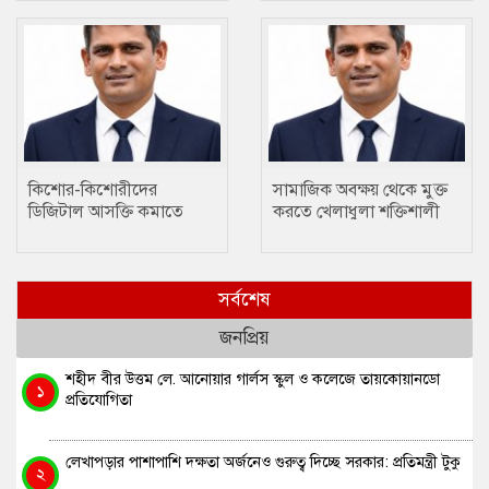
প্রতিযোগিতা
কিশোর-কিশোরীদের
সামাজিক অবক্ষয় থেকে মুক্ত
ডিজিটাল আসক্তি কমাতে
করতে খেলাধুলা শক্তিশালী
ক্রীড়া একটি প্রতিষেধক : মোঃ
মাধ্যম….. ছানোয়ার হোসেন
ছানোয়ার হোসেন
সর্বশেষ
জনপ্রিয়
শহীদ বীর উত্তম লে. আনোয়ার গার্লস স্কুল ও কলেজে তায়কোয়ানডো
১
প্রতিযোগিতা
লেখাপড়ার পাশাপাশি দক্ষতা অর্জনেও গুরুত্ব দিচ্ছে সরকার: প্রতিমন্ত্রী টুকু
২