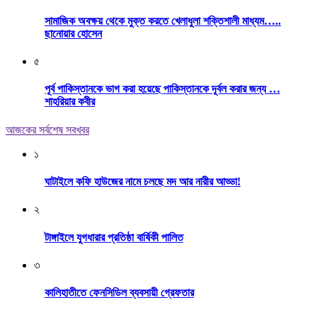
সামাজিক অবক্ষয় থেকে মুক্ত করতে খেলাধুলা শক্তিশালী মাধ্যম…..
ছানোয়ার হোসেন
৫
পূর্ব পাকিস্তানকে ভাগ করা হয়েছে পাকিস্তানকে দূর্বল করার জন্য …
শাহরিয়ার কবীর
আজকের সর্বশেষ সবখবর
১
ঘাটাইলে কফি হাউজের নামে চলছে মদ আর নারীর আড্ডা!
২
টাঙ্গাইলে যুগধারার প্রতিষ্ঠা বার্ষিকী পালিত
৩
কালিহাতীতে ফেনসিডিল ব্যবসায়ী গ্রেফতার