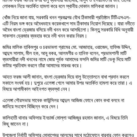
মালিক ফরজ আলীর উপর বালু ব্যবসায়ী জাহাঙ্গীর, মাসুদ ও ইসরাফিলের ভাই তাদের
লোকজন নিয়ে অতর্কিত হামলা করে বলে স্থানীয় দোকান মালিকরা জানান।
খোঁজ নিয়ে জানা যায়, সরকারি খনন প্রকল্পের যৌথ ঠিকাদারী প্রতিষ্ঠান টিটিএসএল-
এটি নিয়ম ভঙ্গ করে অবৈধভাবে কয়েকধাপে সাব ঠিকাদার নিয়োগ দিয়েছে। যারা নদীতে
অবৈধ বাংলা ড্রেজার বসিয়ে নদী খনন করে আসছিলো। কিন্তুু সরকারি বিধি অনুযায়ী
সাকসান ড্রেজার ব্যবহার করে নদী খনন করার নিয়ম।
জমির মালিক হাকিমপুর ও চরভাবলা গ্রামের মো. আজাহার, ওয়াজেদ, হাফিজ উদ্দিন,
আব্দুস সালাম, মীল হক, আবু বকর, আলমগীর ও হানিফ বলেন, প্রভাবশালী মাটি
ব্যবসায়ীরা নদী খননের নামে জোর পূর্বক আমাদের ফসলি জমির মাটি ভেকু দিয়ে মাটি
কাটার প্রতিবাদ করলে তাঁরা আমাদের মারধর করে।
আহত ফরজ আলী জানান, বাংলা ড্রেজার দিয়ে বালু উত্তোলনে বাধা প্রদান করলে
সকালে সংঘর্ষ হয়। দুপুরে এলেঙ্গা গেলে আমার উপর অতর্কিত হামলা করে তারা। এ
বিষয়ে আগামীকাল আইনগত ব্যবস্থা নেব।
এলেঙ্গা পৌরসভার সাবেক কাউন্সিলর আব্দুল আজিজ ফোনে কোন কথা বলবে না
জানিয়ে সংযোগ বিচ্ছিন্ন করে দেন।
কালিহাতী থানার অফিসার ইনচার্জ মোল্লা আজিজুর রহমান জানান, এ বিষয়ে তিনি
কিছু জানেন না।
উপজেলা নির্বাহী অফিসার মোবাশ্বের আলমের সাথে মুঠোফোনে বারবার ফোন করলেও