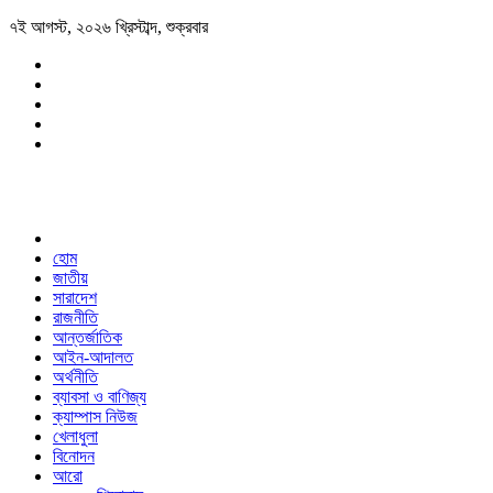
৭ই আগস্ট, ২০২৬ খ্রিস্টাব্দ, শুক্রবার
হোম
জাতীয়
সারাদেশ
রাজনীতি
আন্তর্জাতিক
আইন-আদালত
অর্থনীতি
ব্যাবসা ও বাণিজ্য
ক্যাম্পাস নিউজ
খেলাধুলা
বিনোদন
আরো