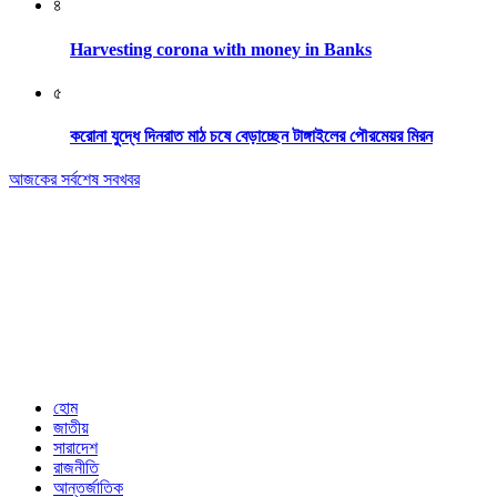
৪
Harvesting corona with money in Banks
৫
করোনা যুদ্ধে দিনরাত মাঠ চষে বেড়াচ্ছেন টাঙ্গাইলের পৌরমেয়র মিরন
আজকের সর্বশেষ সবখবর
Editor & Publisher: Tofazzal Hossain Tuhin.
Executive Editor: Mokhlasur Rahman Mamun.
Published by Editor from: 102,
Kakrail (3rd Floor), Dhaka-1000
BPL Bhaban, 89(2nd Floor) Arambagh, Motijheel, Dhaka-1000
Email: nextnews01@gmail.com
Phone: 01716646118
হোম
জাতীয়
সারাদেশ
রাজনীতি
আন্তর্জাতিক