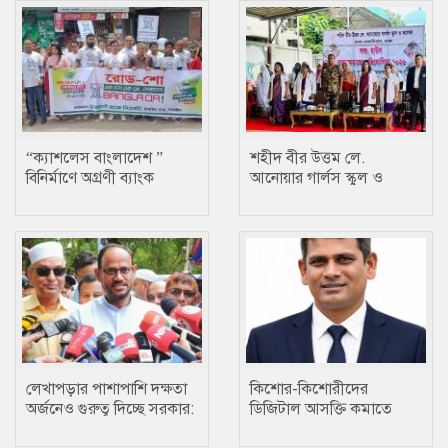
“ক্যাশলেস বাংলাদেশ ”
শহীদ বীর উত্তম লে.
বিনির্মাণে অগ্রণী ব্যাংক
আনোয়ার গার্লস স্কুল ও
টাঙ্গাইল শাখার রোড শো
কলেজে তায়কোয়ানডো
প্রতিযোগিতা
লেখাপড়ার পাশাপাশি দক্ষতা
কিশোর-কিশোরীদের
অর্জনেও গুরুত্ব দিচ্ছে সরকার:
ডিজিটাল আসক্তি কমাতে
প্রতিমন্ত্রী টুকু
ক্রীড়া একটি প্রতিষেধক : মোঃ