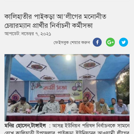
কালিহাতীর পাইকড়া আ’লীগের মনোনীত
চেয়ারম্যান প্রার্থীর নির্বাচনী কর্মীসভা
আপডেট: নভেম্বর ৭, ২০২১
ফেইসবুক শেয়ার করুন
মনির হোসেন,টাঙ্গাইল :
আসন্ন ইউনিয়ন পরিষদ নির্বাচনকে সামনে
রেখে কালিহাতী উপজেলার পাইকড়া ইউনিয়নের আওয়ামী লীগের