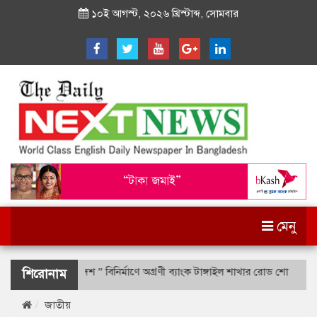
১০ই আগস্ট, ২০২৬ খ্রিস্টাব্দ, সোমবার
মেনু
ক্যাশলেস বাংলাদেশ ” বিনির্মাণে অগ্রণী ব্যাংক টাঙ্গাইল শাখার রোড শো
শহীদ
শিরোনাম
জাতীয়