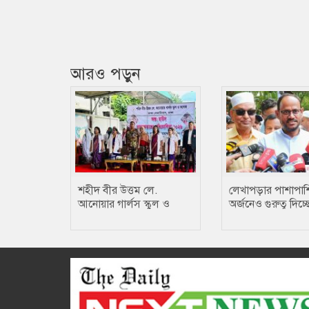
আরও পড়ুন
শহীদ বীর উত্তম লে.
লেখাপড়ার পাশাপাশি
আনোয়ার গার্লস স্কুল ও
অর্জনেও গুরুত্ব দিচ্ছ
কলেজে তায়কোয়ানডো
সরকার: প্রতিমন্ত্রী টু
প্রতিযোগিতা