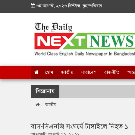
৬ই আগস্ট, ২০২৬ খ্রিস্টাব্দ, বৃহস্পতিবার
হোম
জাতীয়
সারাদেশ
রাজনীতি
আন্ত
শিরোনাম
জাতীয়
বাস-সিএনজি সংঘর্ষে টাঙ্গাইলে নিহত ১
আপডেট: আগস্ট ২২, ২০২১