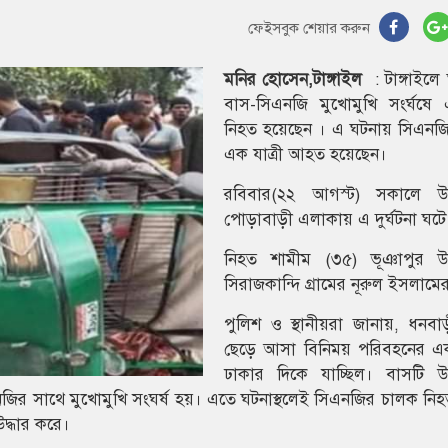
ফেইসবুক শেয়ার করুন
মনির হোসেন,টাঙ্গাইল
: টাঙ্গাইলে
বাস-সিএনজি মুখোমুখি সংর্ঘষ
নিহত হয়েছেন । এ ঘটনায় সিএন
এক যাত্রী আহত হয়েছেন।
রবিবার(২২ আগস্ট) সকালে উ
পোড়াবাড়ী এলাকায় এ দুর্ঘটনা ঘটে
নিহত শামীম (৩৫) ভূঞাপুর উ
সিরাজকান্দি গ্রামের নূরুল ইসলামে
পুলিশ ও স্থানীয়রা জানায়, ধনবা
ছেড়ে আসা বিনিময় পরিবহনের এ
ঢাকার দিকে যাচ্ছিল। বাসটি 
জির সাথে মুখোমুখি সংঘর্ষ হয়। এতে ঘটনাস্থলেই সিএনজির চালক নি
দ্ধার করে।