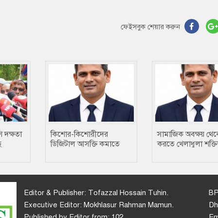
ফেইসবুক শেয়ার করুন
 দক্ষতা
কিশোর-কিশোরীদের
সামাজিক অবক্ষয় থেকে
ে
ডিজিটাল আসক্তি কমাতে
করতে খেলাধুলা শক্ত
কু
ক্রীড়া একটি প্রতিষেধক :
মাধ্যম….. ছানোয়ার
মোঃ ছানোয়ার হোসেন
Editor & Publisher: Tofazzal Hossain Tuhin.
BP
Executive Editor: Mokhlasur Rahman Mamun.
Dh
Published by Editor from: 102,
Em