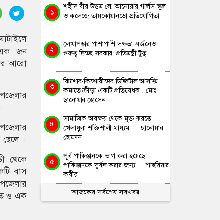
শহীদ বীর উত্তম লে. আনোয়ার গার্লস স্কুল
১
ও কলেজে তায়কোয়ানডো প্রতিযোগিতা
 ঘাটাইলে
লেখাপড়ার পাশাপাশি দক্ষতা অর্জনেও
২
ে এক জন
গুরুত্ব দিচ্ছে সরকার: প্রতিমন্ত্রী টুকু
জির আরো
কিশোর-কিশোরীদের ডিজিটাল আসক্তি
৩
কমাতে ক্রীড়া একটি প্রতিষেধক : মোঃ
পজেলার
ছানোয়ার হোসেন
।
সামাজিক অবক্ষয় থেকে মুক্ত করতে
৪
পজেলার
খেলাধুলা শক্তিশালী মাধ্যম….. ছানোয়ার
হোসেন
র ছেলে ।
পূর্ব পাকিস্তানকে ভাগ করা হয়েছে
ড়ী থেকে
৫
পাকিস্তানকে দূর্বল করার জন্য … শাহরিয়ার
কটি বাস
কবীর
উপজেলার
আজকের সর্বশেষ সবখবর
হত ও এক