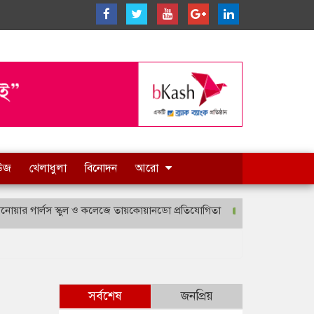
িউজ
খেলাধুলা
বিনোদন
আরো
র গার্লস স্কুল ও কলেজে তায়কোয়ানডো প্রতিযোগিতা
লেখাপড়ার পাশাপাশি দক্ষতা 
সর্বশেষ
জনপ্রিয়