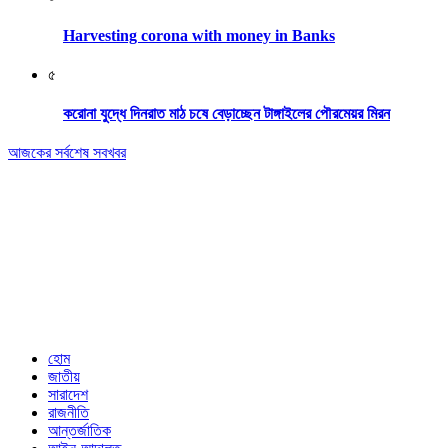
Harvesting corona with money in Banks
৫
করোনা যুদ্ধে দিনরাত মাঠ চষে বেড়াচ্ছেন টাঙ্গাইলের পৌরমেয়র মিরন
আজকের সর্বশেষ সবখবর
Editor & Publisher: Tofazzal Hossain Tuhin.
Executive Editor: Mokhlasur Rahman Mamun.
Published by Editor from: 102,
Kakrail (3rd Floor), Dhaka-1000
BPL Bhaban, 89(2nd Floor) Arambagh, Motijheel, Dhaka-1000
Email: nextnews01@gmail.com
Phone: 01716646118
হোম
জাতীয়
সারাদেশ
রাজনীতি
আন্তর্জাতিক