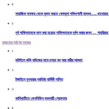
৪
সামাজিক অবক্ষয় থেকে মুক্ত করতে খেলাধুলা শক্তিশালী মাধ্যম….. ছানোয়া
৫
পূর্ব পাকিস্তানকে ভাগ করা হয়েছে পাকিস্তানকে দূর্বল করার জন্য … শাহরিয়ার
আজকের সর্বশেষ সবখবর
১
ঘাটাইলে কফি হাউজের নামে চলছে মদ আর নারীর আড্ডা!
২
টাঙ্গাইলে যুগধারার প্রতিষ্ঠা বার্ষিকী পালিত
৩
কালিহাতীতে ফেনসিডিল ব্যবসায়ী গ্রেফতার
৪