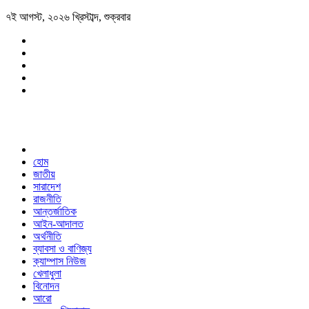
৭ই আগস্ট, ২০২৬ খ্রিস্টাব্দ, শুক্রবার
হোম
জাতীয়
সারাদেশ
রাজনীতি
আন্তর্জাতিক
আইন-আদালত
অর্থনীতি
ব্যাবসা ও বাণিজ্য
ক্যাম্পাস নিউজ
খেলাধুলা
বিনোদন
আরো