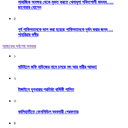
সামাজিক অবক্ষয় থেকে মুক্ত করতে খেলাধুলা শক্তিশালী মাধ্যম…..
ছানোয়ার হোসেন
৫
পূর্ব পাকিস্তানকে ভাগ করা হয়েছে পাকিস্তানকে দূর্বল করার জন্য …
শাহরিয়ার কবীর
আজকের সর্বশেষ সবখবর
১
ঘাটাইলে কফি হাউজের নামে চলছে মদ আর নারীর আড্ডা!
২
টাঙ্গাইলে যুগধারার প্রতিষ্ঠা বার্ষিকী পালিত
৩
কালিহাতীতে ফেনসিডিল ব্যবসায়ী গ্রেফতার
৪