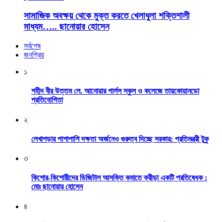
সামাজিক অবক্ষয় থেকে মুক্ত করতে খেলাধুলা শক্তিশালী
মাধ্যম….. ছানোয়ার হোসেন
সর্বশেষ
জনপ্রিয়
১
শহীদ বীর উত্তম লে. আনোয়ার গার্লস স্কুল ও কলেজে তায়কোয়ানডো
প্রতিযোগিতা
২
লেখাপড়ার পাশাপাশি দক্ষতা অর্জনেও গুরুত্ব দিচ্ছে সরকার: প্রতিমন্ত্রী টুকু
৩
কিশোর-কিশোরীদের ডিজিটাল আসক্তি কমাতে ক্রীড়া একটি প্রতিষেধক :
মোঃ ছানোয়ার হোসেন
৪