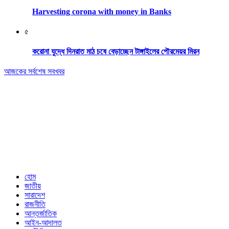
Harvesting corona with money in Banks
৫
করোনা যুদ্ধে দিনরাত মাঠ চষে বেড়াচ্ছেন টাঙ্গাইলের পৌরমেয়র মিরন
আজকের সর্বশেষ সবখবর
Editor & Publisher: Tofazzal Hossain Tuhin.
Executive Editor: Mokhlasur Rahman Mamun.
Published by Editor from: 102,
Kakrail (3rd Floor), Dhaka-1000
BPL Bhaban, 89(2nd Floor) Arambagh, Motijheel, Dhaka-1000
Email: nextnews01@gmail.com
Phone: 01716646118
হোম
জাতীয়
সারাদেশ
রাজনীতি
আন্তর্জাতিক
আইন-আদালত