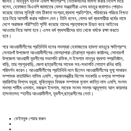
জানাই। মাহবূবূল হানিফ এমপি ক্ষতিগ্রস্হ নেতাকর্মীদের মামলা করার নির্দেশ দিয়ে
বলেন, হেফাজত বিএনপি জামাতের যেসব সন্ত্রাসীরা এসব ভাংচূর জ্বালাও পোড়াও
করেছে তাদের সূনিদৃষ্ট নাম ঠিকানা সংগ্রহ,ব্যবসা প্রতিস্ঠান, পরিবারের পরিচয় নিশ্চত
হয়ে নিয়ে আসামী করার পর্রামশ দেন। তিনি বলেন, যেসব ধর্ম ব্যবসায়ীরা ধর্মের নামে
দেশে অরাজক পরিস্হিতি সৃস্টি করেছে তাদের প্রত্যাককে চিহৃত করে আইনের
আওতায় নিয়ে আসা হবে। এসব ধর্ম ব্যবসায়ীদের হাত থেকে ধর্মকে রক্ষা করতে
হবে।
পরে আওয়ামীলীগের প্রতিনিধি দলের সদস্যরা হেফাজতের হামলা ভাংচূরে ক্ষতিগ্রস্হ
সেনারগাঁ উপজেলা আওয়ামীলীগের মোগড়াপারা চৌরাস্তা প্রধান কার্য়ালয়, সোনারগাঁ
উপজেলা আওয়ামী যূবলীগের সভাপতি রফিক‚ল ইসলাম নান্নূর ব্যবসা পপ্রতিষ্ঠান,
বাড়ি, তার শ্বশূরবাড়ি, জেলা ছাত্রলীগের সাবেক সহ-সভাপতি সোহাগ রনির বাড়ি
পরিদর্শন করেন। আওয়ামীলীগের প্রতিনিধি দলে ছিলেন আওয়ামীলীগের যূগ্ম সাধারন
সম্পাদক বাহাউদ্দিন নাসিম এমপি , প্রধানমন্ত্রীর বিশেষ সহকারি ও দপ্তর সম্পাদক
ব্যারিস্টার বিপ্লব বড়ূয়া, মূক্তিযূদ্ব বিযয়ক সম্পাদক মৃনাল কান্তি দাস এমপি, সংসদ
সদস্য শামীম ওসমান, নজরূল ইসলাম, সাবেক সংসদ সদস্য আব্দূল্লাহ আল কায়সার
হাসনাতসহ স্হানীয় আওয়ামীলীগ, যূবলীগ,ছাত্রলীগের নেতা।
ফেইসবুক শেয়ার করুন