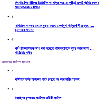
কিশোর-কিশোরীদের ডিজিটাল আসক্তি কমাতে ক্রীড়া একটি প্রতিষেধক :
মোঃ ছানোয়ার হোসেন
৪
সামাজিক অবক্ষয় থেকে মুক্ত করতে খেলাধুলা শক্তিশালী মাধ্যম…..
ছানোয়ার হোসেন
৫
পূর্ব পাকিস্তানকে ভাগ করা হয়েছে পাকিস্তানকে দূর্বল করার জন্য …
শাহরিয়ার কবীর
আজকের সর্বশেষ সবখবর
১
ঘাটাইলে কফি হাউজের নামে চলছে মদ আর নারীর আড্ডা!
২
টাঙ্গাইলে যুগধারার প্রতিষ্ঠা বার্ষিকী পালিত