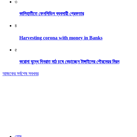
৩
কালিহাতীতে ফেনসিডিল ব্যবসায়ী গ্রেফতার
৪
Harvesting corona with money in Banks
৫
করোনা যুদ্ধে দিনরাত মাঠ চষে বেড়াচ্ছেন টাঙ্গাইলের পৌরমেয়র মিরন
আজকের সর্বশেষ সবখবর
Editor & Publisher: Tofazzal Hossain Tuhin.
Executive Editor: Mokhlasur Rahman Mamun.
Published by Editor from: 102,
Kakrail (3rd Floor), Dhaka-1000
BPL Bhaban, 89(2nd Floor) Arambagh, Motijheel, Dhaka-1000
Email: nextnews01@gmail.com
Phone: 01716646118
হোম