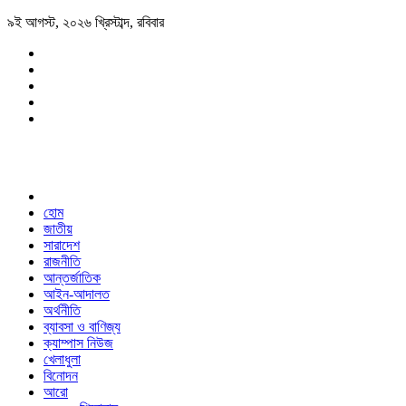
৯ই আগস্ট, ২০২৬ খ্রিস্টাব্দ, রবিবার
হোম
জাতীয়
সারাদেশ
রাজনীতি
আন্তর্জাতিক
আইন-আদালত
অর্থনীতি
ব্যাবসা ও বাণিজ্য
ক্যাম্পাস নিউজ
খেলাধুলা
বিনোদন
আরো