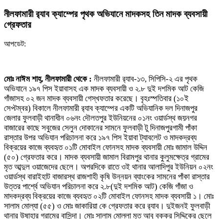
নীলফামারী র‌্যাব ক্যাম্পের পৃথক অভিযানে মাদকসহ তিন মাদক ব্যবসায়ী
গ্রেফতার
আপডেট:
মোঃ নাঈম শাহ্, নীলফামারী থেকে :
নীলফামারী র‌্যাব-১৩, সিপিসি-২ এর পৃথক
অভিযানে ১৯৭ পিস ইয়াবাসহ এক মাদক ব্যবসায়ী ও ২.৮ দুই দশমিক আট কেজি
গাঁজাসহ ০২ জন মাদক ব্যবসায়ী গেস্খফতার করেছে। বৃহঃস্পতিবার (১০ই
সেপ্টম্বর) বিকালে নীলফামারী র‌্যাব ক্যাম্পের একটি অভিযানিক দল দিনাজপুর
জেলার ফুলবাড়ী থানাধীন ০৬নং দৌলতপুর ইউনিয়নের ০১নং ওয়ার্ডস্থ জয়নগর
বাজারের কাছে সবুজের সেলুন দোকানের সামনে ফুলবাড়ী টু দিনাজপুরগামী পাঁকা
রাস্তার উপর অভিযান পরিচালনা করে ১৯৭ পিস ইয়াবা ট্যাবলেট ও মাদকদ্রব্য
বিক্রয়ের কাজে ব্যবহৃত ০১টি মোবাইল ফোনসহ মাদক ব্যবসায়ী মোঃ জামাল উদ্দিন
(৫০) গ্রেফতার করে। মাদক ব্যবসায়ী জামাল বিরামপুর থানার কুলুমক্ষেত্র গ্রামের
মৃত আব্দুল ওয়াজেদের ছেলে। অপরদিকে রাতে ওই থানার আলাদিপুর ইউনিয়ন ০২নং
ওয়ার্ডস্থ বারাইহাট বাজারস্থ রাজশাহী কৃষি উন্নয়ন ব্যাংকের সামনের পাঁকা রাস্তার
উত্তর পার্শ্বে অভিযান পরিচালনা করে ২.৮(দুই দশমিক আট) কেজি গাঁজা ও
মাদকদ্রব্য বিক্রয়ের কাজে ব্যবহৃত ০২টি মোবাইল ফোনসহ মাদক ব্যবসায়ী ১। মোঃ
সালাম মোল্যা (৫৫) ও মোঃ জাকারিয়া কে গ্রেফতার করে র‌্যাব। দুইজনই ফুলবাড়ী
থানার উষাহার গ্রামের বাসিন্দা। মোঃ সালাম মোল্লা মৃত আবু বক্কর সিদ্দিকের ছেলে