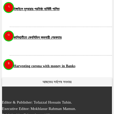
২
টাঙ্গাইলে যুগধারার প্রতিষ্ঠা বার্ষিকী পালিত
৩
কালিহাতীতে ফেনসিডিল ব্যবসায়ী গ্রেফতার
৪
Harvesting corona with money in Banks
আজকের সর্বশেষ সবখবর
৫
করোনা যুদ্ধে দিনরাত মাঠ চষে বেড়াচ্ছেন টাঙ্গাইলের পৌরমেয়র মিরন
Editor & Publisher: Tofazzal Hossain Tuhin.
Executive Editor: Mokhlasur Rahman Mamun.