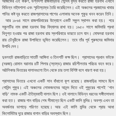
আজকের এই করুণ, ভগ্নদশা রাজবাড়িটির সৌন্দর্য বৃদ্ধি করতে রাজা হরনাথ এখানে
বিভিন্ন নাট্যশালা এবং স্মৃতিস্তম্ভ তৈরি করেছিলেন। এই অঞ্চলের প্রজাদের খাবার
পানির কষ্ট দূর করতে রাজপ্রাসাদের পাশের এলাকায় অনেক পুকুর খনন করেন তিনি।
আর ১৮৬৪ সালে রাজপরিবারের উদ্যোগে একটি স্কুল স্থাপন করা হয়। পরে
স্কুলটির নাম রাজা হরনাথ উচ্চ বিদ্যালয় রাখা হয়। ১৯৫০ সালে জমিদারি প্রথা
বিলুপ্ত হওয়ার পর রাজা হরনাথ রায় স্বপরিবারে ভারতে চলে যান। মোঘলরা হরনাথ
রায় চৌধুরীকে রাজা উপাধিতে ভূষিত করেছিলেন। তবে তাঁর পূর্ব পুরুষদের জমিদার
উপাধি দেন।
দুবলহাট রাজবাড়িতে সাতটি আঙ্গিনা ও তিনশটি কক্ষ ছিল। প্রাসাদের প্রধান ফটকে
(দরজা) রোমান ঘরানার ৪টি পিলার (স্তম্ভ) রাজার রচিশীলতার পরিচয় বহন করে।
অট্টলিকার ভিতরের দালানগুলো তিন থেকে চার তলা বিশিষ্ট বলে ধারণা করা হয়।
প্রাসাদের ভিতরে এখনো একটি সান বাঁধানো কূপ রয়েছে। রাজবাড়ির সামনে ছিল
গোবিন্দ পুকুর। এই অঞ্চলের লোকজনদের আনন্দ দিতে ওই পুকুরের পাশেই ’গান
বাড়ি’ নামক একটি ঐতিহ্যবাহী দালান ছিল। ওই দালানে বিভিন্ন ধরনের সঙ্গীতসাধনা
করা হত। রাজার গান বাড়ির শেষ সীমান্তে ছিল একটি কালি মন্দির। অবশ্য এখন তা
অবর্জনার ভাগাড়ে পরিণত হয়েছে। আর এই কালি মন্দির থেকে প্রায় আধা
কিলোমিটার দূরে রাজার বাগান বাড়ির অবস্থান ছিল।