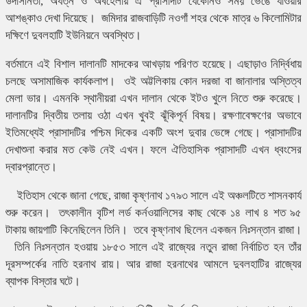
উদাসীনতা, অযত্ন ও অবহেলায় এ প্রাসাদটি যেকোনও সময় ভেঙে যাওয়ার
আশঙ্কাও দেখা দিয়েছে। জমিদার রাজবাড়িটি নওগাঁ শহর থেকে মাত্র ৬ কিলোমিটার
দক্ষিণে দুবলহাটি ইউনিয়নে অবস্থিত।
বর্তমানে এই বিশাল দালানটি মাদকের আখড়ায় পরিণত হয়েছে। এছাড়াও নির্দ্বিধায়
চলছে অসামাজিক কার্যকলাপ। ওই অট্টলিকায় কোন দরজা বা জানালার অস্তিত্ব
মেলা ভার। এমনকি স্থানীয়রা এখন দালান থেকে ইটও খুলে নিতে শুরু করেছে।
দালানটির দ্বিতীয় তলায় ওঠা এখন খুবই ঝূঁকিপূর্ন বিষয়। রক্ষণাবেক্ষণের অভাবে
ইতিমধ্যেই প্রাসাদটির পশ্চিম দিকের একটি অংশ দুবার ভেঙ্গে গেছে। প্রাসাদটির
দেখাশুনা করার মত কেউ নেই এখন। ফলে ঐতিহাসিক প্রাসাদটি এখন ধ্বংসের
দ্বারপ্রান্তে।
ইতিহাস থেকে জানা গেছে, রাজা কৃষ্ণনাথ ১৭৯৩ সালে এই অঞ্চলটিতে শাসনকার্য
শুরু করেন। তৎকালীন বৃটিশ লর্ড কর্নওয়ালিসের কাছ থেকে ১৪ লাখ ৪ শত ৯৫
টাকায় জায়গাটি কিনেছিলেন তিনি। তবে কৃষ্ণনাথ ছিলেন একজন নিঃসন্তান রাজা।
তিনি নিঃসন্তান হওয়ায় ১৮৫৩ সালে এই রাজ্যের নতুন রাজা নির্বাচিত হন তাঁর
‍দূরসম্পর্কের নাতি হরনাথ রায়। আর রাজা হরনাথের আমলে দুবলহাটির রাজ্যের
ব্যাপক বিস্তার ঘটে।