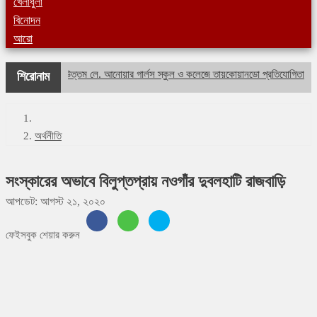
খেলাধুলা
বিনোদন
আরো
শহীদ বীর উত্তম লে. আনোয়ার গার্লস স্কুল ও কলেজে তায়কোয়ানডো প্রতিযোগিতা
ল
শিরোনাম
অর্থনীতি
সংস্কারের অভাবে বিলুপ্তপ্রায় নওগাঁর দুবলহাটি রাজবাড়ি
আপডেট: আগস্ট ২১, ২০২০
ফেইসবুক শেয়ার করুন