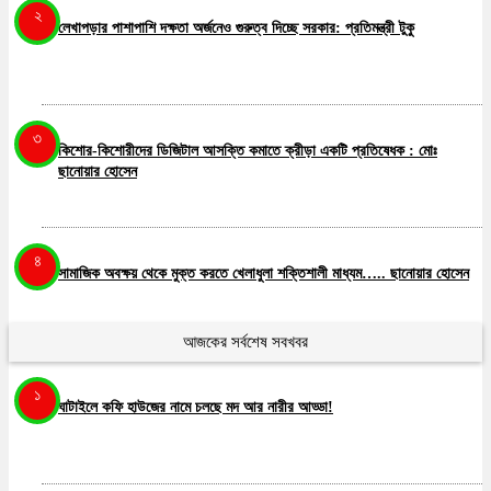
২
লেখাপড়ার পাশাপাশি দক্ষতা অর্জনেও গুরুত্ব দিচ্ছে সরকার: প্রতিমন্ত্রী টুকু
৩
কিশোর-কিশোরীদের ডিজিটাল আসক্তি কমাতে ক্রীড়া একটি প্রতিষেধক : মোঃ
ছানোয়ার হোসেন
৪
সামাজিক অবক্ষয় থেকে মুক্ত করতে খেলাধুলা শক্তিশালী মাধ্যম….. ছানোয়ার হোসেন
আজকের সর্বশেষ সবখবর
৫
১
পূর্ব পাকিস্তানকে ভাগ করা হয়েছে পাকিস্তানকে দূর্বল করার জন্য … শাহরিয়ার কবীর
ঘাটাইলে কফি হাউজের নামে চলছে মদ আর নারীর আড্ডা!