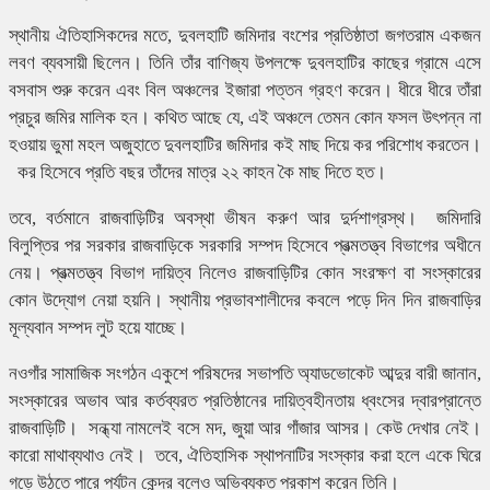
স্থানীয় ঐতিহাসিকদের মতে, দুবলহাটি জমিদার বংশের প্রতিষ্ঠাতা জগতরাম একজন
লবণ ব্যবসায়ী ছিলেন। তিনি তাঁর বাণিজ্য উপলক্ষে দুবলহাটির কাছের গ্রামে এসে
বসবাস শুরু করেন এবং বিল অঞ্চলের ইজারা পত্তন গ্রহণ করেন। ধীরে ধীরে তাঁরা
প্রচুর জমির মালিক হন। কথিত আছে যে, এই অঞ্চলে তেমন কোন ফসল উৎপন্ন না
হওয়ায় ভুমা মহল অজুহাতে দুবলহাটির জমিদার কই মাছ দিয়ে কর পরিশোধ করতেন।
কর হিসেবে প্রতি বছর তাঁদের মাত্র ২২ কাহন কৈ মাছ দিতে হত।
তবে, বর্তমানে রাজবাড়িটির অবস্থা ভীষন করুণ আর দুর্দশাগ্রস্থ। জমিদারি
বিলুপ্তির পর সরকার রাজবাড়িকে সরকারি সম্পদ হিসেবে প্রত্মতত্ত্ব বিভাগের অধীনে
নেয়। প্রত্মতত্ত্ব বিভাগ দায়িত্ব নিলেও রাজবাড়িটির কোন সংরক্ষণ বা সংস্কারের
কোন উদ্যোগ নেয়া হয়নি। স্থানীয় প্রভাবশালীদের কবলে পড়ে দিন দিন রাজবাড়ির
মূল্যবান সম্পদ লুট হয়ে যাচ্ছে।
নওগাঁর সামাজিক সংগঠন একুশে পরিষদের সভাপতি অ্যাডভোকেট আব্দুর বারী জানান,
সংস্কারের অভাব আর কর্তব্যরত প্রতিষ্ঠানের দায়িত্বহীনতায় ধ্বংসের দ্বারপ্রান্তে
রাজবাড়িটি। সন্ধ্যা নামলেই বসে মদ, জুয়া আর গাঁজার আসর। কেউ দেখার নেই।
কারো মাথাব্যথাও নেই। তবে, ঐতিহাসিক স্থাপনাটির সংস্কার করা হলে একে ঘিরে
গড়ে উঠতে পারে পর্যটন কেন্দ্র বলেও অভিব্যক্ত প্রকাশ করেন তিনি।