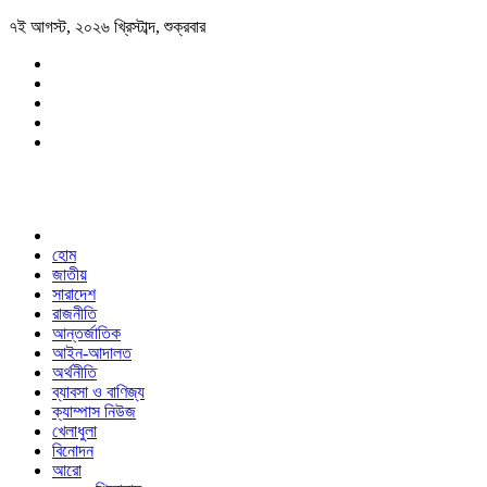
৭ই আগস্ট, ২০২৬ খ্রিস্টাব্দ, শুক্রবার
হোম
জাতীয়
সারাদেশ
রাজনীতি
আন্তর্জাতিক
আইন-আদালত
অর্থনীতি
ব্যাবসা ও বাণিজ্য
ক্যাম্পাস নিউজ
খেলাধুলা
বিনোদন
আরো