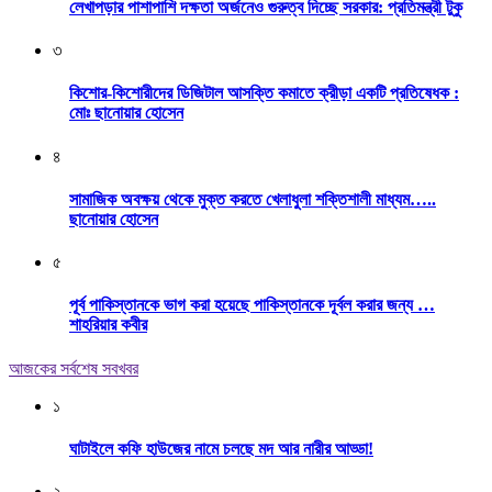
লেখাপড়ার পাশাপাশি দক্ষতা অর্জনেও গুরুত্ব দিচ্ছে সরকার: প্রতিমন্ত্রী টুকু
৩
কিশোর-কিশোরীদের ডিজিটাল আসক্তি কমাতে ক্রীড়া একটি প্রতিষেধক :
মোঃ ছানোয়ার হোসেন
৪
সামাজিক অবক্ষয় থেকে মুক্ত করতে খেলাধুলা শক্তিশালী মাধ্যম…..
ছানোয়ার হোসেন
৫
পূর্ব পাকিস্তানকে ভাগ করা হয়েছে পাকিস্তানকে দূর্বল করার জন্য …
শাহরিয়ার কবীর
আজকের সর্বশেষ সবখবর
১
ঘাটাইলে কফি হাউজের নামে চলছে মদ আর নারীর আড্ডা!
২