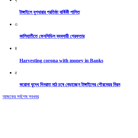
টাঙ্গাইলে যুগধারার প্রতিষ্ঠা বার্ষিকী পালিত
৩
কালিহাতীতে ফেনসিডিল ব্যবসায়ী গ্রেফতার
৪
Harvesting corona with money in Banks
৫
করোনা যুদ্ধে দিনরাত মাঠ চষে বেড়াচ্ছেন টাঙ্গাইলের পৌরমেয়র মিরন
আজকের সর্বশেষ সবখবর
Editor & Publisher: Tofazzal Hossain Tuhin.
Executive Editor: Mokhlasur Rahman Mamun.
Published by Editor from: 102,
Kakrail (3rd Floor), Dhaka-1000