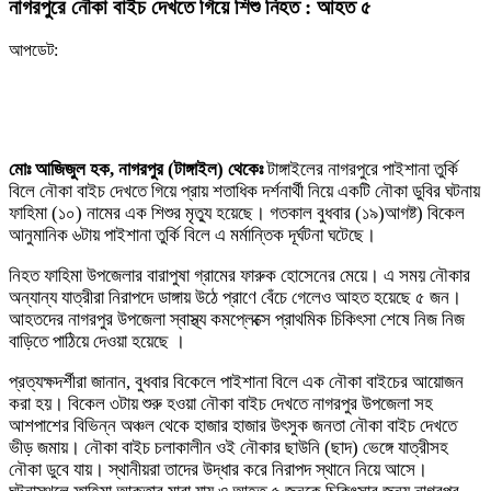
নাগরপুরে নৌকা বাইচ দেখতে গিয়ে শিশু নিহত : আহত ৫
আপডেট:
মোঃ আজিজুল হক, নাগরপুর (টাঙ্গাইল) থেকেঃ
টাঙ্গাইলের নাগরপুরে পাইশানা তুর্কি
বিলে নৌকা বাইচ দেখতে গিয়ে প্রায় শতাধিক দর্শনার্থী নিয়ে একটি নৌকা ডুবির ঘটনায়
ফাহিমা (১০) নামের এক শিশুর মৃত্যু হয়েছে। গতকাল বুধবার (১৯)আগষ্ট) বিকেল
আনুমানিক ৬টায় পাইশানা তুর্কি বিলে এ মর্মান্তিক দূর্ঘটনা ঘটেছে।
নিহত ফাহিমা উপজেলার বারাপুষা গ্রামের ফারুক হোসেনের মেয়ে। এ সময় নৌকার
অন্যান্য যাত্রীরা নিরাপদে ডাঙ্গায় উঠে প্রাণে বেঁচে গেলেও আহত হয়েছে ৫ জন।
আহতদের নাগরপুর উপজেলা স্বাস্থ্য কমপ্লেক্সে প্রাথমিক চিকিৎসা শেষে নিজ নিজ
বাড়িতে পাঠিয়ে দেওয়া হয়েছে ।
প্রত্যক্ষদর্শীরা জানান, বুধবার বিকেলে পাইশানা বিলে এক নৌকা বাইচের আয়োজন
করা হয়। বিকেল ৩টায় শুরু হওয়া নৌকা বাইচ দেখতে নাগরপুর উপজেলা সহ
আশপাশের বিভিন্ন অঞ্চল থেকে হাজার হাজার উৎসুক জনতা নৌকা বাইচ দেখতে
ভীড় জমায়। নৌকা বাইচ চলাকালীন ওই নৌকার ছাউনি (ছাদ) ভেঙ্গে যাত্রীসহ
নৌকা ডুবে যায়। স্থানীয়রা তাদের উদ্ধার করে নিরাপদ স্থানে নিয়ে আসে।