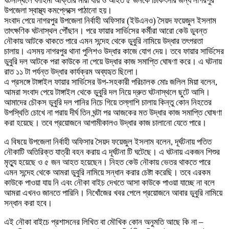
ঘটনাস্থলে ফাহিমা আক্তার মারা যায় ও আহত ৫ জনকে চিকিৎসার জন্য নাগরপুর
উপজেলা স্বাস্থ্য কমপ্লেক্সে পাঠানো হয়।
সংবাদ পেয়ে নাগরপুর উপজেলা নির্বাহী অফিসার (ইউএনও) সৈয়দ ফয়েজুল ইসলাম
তাৎক্ষণিক ঘটনাস্থল পৌঁছান। পরে ফায়ার সার্ভিসের কর্মীরা আরো কেউ ডুবন্ত
নৌকায় আটকে থাকতে পারে এমন সন্দেহ থেকে ডুবুরি নামিয়ে উদ্ধার তৎপরতা
চালায়। এসময় নাগরপুর থানা পুলিশও উদ্ধার কাজে যোগ দেয়। তবে ফায়ার সার্ভিসের
ডুবুরি দল আটকে পরা কাউকে না পেয়ে উদ্ধার কাজ সমাপ্তি ঘোষণা করে। এ ঘটনায়
রাত ১১ টা পর্যন্ত উদ্ধার কার্যক্রম অব্যহৃত ছিলো।
এ প্রসঙ্গে টাঙ্গাইল ফায়ার সার্ভিসের উপ-সহকারী পরিচালক মোঃ জলিল মিয়া বলেন,
আমরা সংবাদ পেয়ে টাঙ্গাইল থেকে ডুবুরি দল নিয়ে দ্রুত ঘটনাস্থলে ছুটে আসি।
আমাদের চৌকস ডুবুরি দল পানির নিচে গিয়ে তল্লাশি চালায় কিন্তু কোন নিহতের
উপস্থিতি চোখে না পরায় দীর্ঘ তিন ঘন্টা পর আজকের মত উদ্ধার কাজ সমাপ্তি ঘোষণা
করা হয়েছে। তবে প্রয়োজনে আগামীকালও উদ্ধার কাজ চালানো যেতে পারে।
এ বিষয়ে উপজেলা নির্বাহী অফিসার সৈয়দ ফয়েজুল ইসলাম বলেন, দূর্ঘটনায় পতিত
নৌকাটি অতিরিক্ত যাত্রী বহন করায় এ দূর্ঘটনা টি ঘটেছে। এ ঘটনায় একজন শিশুর
মৃত্যু হয়েছে ও ৫ জন আহত হয়েছেন। নিহত কেউ নৌকায় ভেতর থাকতে পারে
এমন সন্দেহ থেকে আমরা ডুবুরি নামিয়ে সন্ধান করার চেষ্টা করেছি। তবে এরকম
কাউকে পাওয়া যায় নি এবং নৌকা বাইচ দেখতে আসা কাউকে পাওয়া যাচ্ছে না বলে
আমরা এখনও জানতে পারিনি। নিখোঁজের খবর পেলে প্রয়োজনে আবার ডুবুরি নামিয়ে
সন্ধান করা হবে।
এই নৌকা বাইচে প্রশাসনের লিখিত বা মৌখিক কোন অনুমতি আছে কি না –