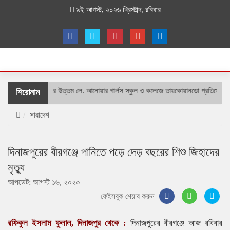
৯ই আগস্ট, ২০২৬ খ্রিস্টাব্দ, রবিবার
শহীদ বীর উত্তম লে. আনোয়ার গার্লস স্কুল ও কলেজে তায়কোয়ানডো প্রতিযোগিতা
শিরোনাম
সারাদেশ
দিনাজপুরের বীরগঞ্জে পানিতে পড়ে দেড় বছরের শিশু জিহাদের
মৃত্যু
আপডেট: আগস্ট ১৬, ২০২০
ফেইসবুক শেয়ার করুন
রফিকুল ইসলাম ফুলাল, দিনাজপুর থেকে :
দিনাজপুরের বীরগঞ্জে আজ রবিবার