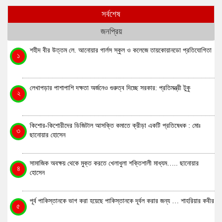
সর্বশেষ
জনপ্রিয়
শহীদ বীর উত্তম লে. আনোয়ার গার্লস স্কুল ও কলেজে তায়কোয়ানডো প্রতিযোগিতা
১
লেখাপড়ার পাশাপাশি দক্ষতা অর্জনেও গুরুত্ব দিচ্ছে সরকার: প্রতিমন্ত্রী টুকু
২
কিশোর-কিশোরীদের ডিজিটাল আসক্তি কমাতে ক্রীড়া একটি প্রতিষেধক : মোঃ
৩
ছানোয়ার হোসেন
সামাজিক অবক্ষয় থেকে মুক্ত করতে খেলাধুলা শক্তিশালী মাধ্যম….. ছানোয়ার
৪
হোসেন
পূর্ব পাকিস্তানকে ভাগ করা হয়েছে পাকিস্তানকে দূর্বল করার জন্য … শাহরিয়ার কবীর
৫