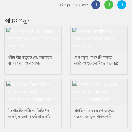
ফেইসবুক শেয়ার করুন
আরও পড়ুন
শহীদ বীর উত্তম লে. আনোয়ার
লেখাপড়ার পাশাপাশি দক্ষতা
গার্লস স্কুল ও কলেজে
অর্জনেও গুরুত্ব দিচ্ছে সরকার:
তায়কোয়ানডো প্রতিযোগিতা
প্রতিমন্ত্রী টুকু
কিশোর-কিশোরীদের ডিজিটাল
সামাজিক অবক্ষয় থেকে মুক্ত
আসক্তি কমাতে ক্রীড়া একটি
করতে খেলাধুলা শক্তিশালী
প্রতিষেধক : মোঃ ছানোয়ার হোসেন
মাধ্যম….. ছানোয়ার হোসেন