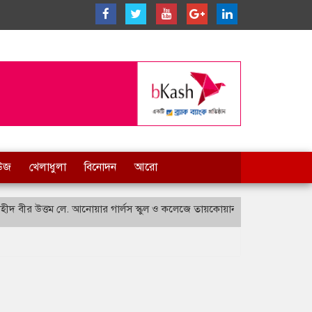
িউজ
খেলাধুলা
বিনোদন
আরো
দ বীর উত্তম লে. আনোয়ার গার্লস স্কুল ও কলেজে তায়কোয়ানডো প্রতিযোগিতা