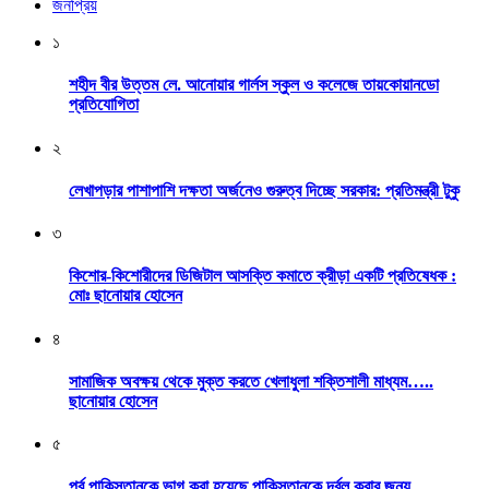
জনপ্রিয়
১
শহীদ বীর উত্তম লে. আনোয়ার গার্লস স্কুল ও কলেজে তায়কোয়ানডো
প্রতিযোগিতা
২
লেখাপড়ার পাশাপাশি দক্ষতা অর্জনেও গুরুত্ব দিচ্ছে সরকার: প্রতিমন্ত্রী টুকু
৩
কিশোর-কিশোরীদের ডিজিটাল আসক্তি কমাতে ক্রীড়া একটি প্রতিষেধক :
মোঃ ছানোয়ার হোসেন
৪
সামাজিক অবক্ষয় থেকে মুক্ত করতে খেলাধুলা শক্তিশালী মাধ্যম…..
ছানোয়ার হোসেন
৫
পূর্ব পাকিস্তানকে ভাগ করা হয়েছে পাকিস্তানকে দূর্বল করার জন্য …