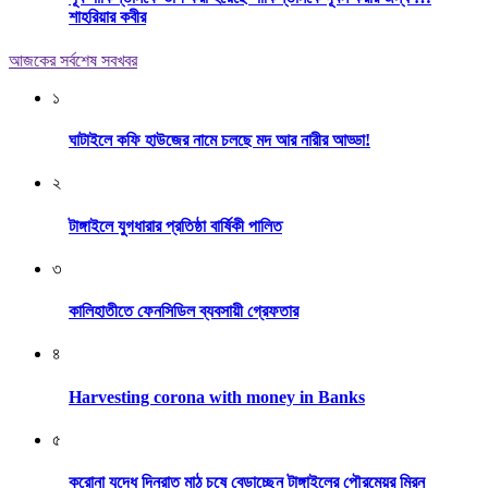
শাহরিয়ার কবীর
আজকের সর্বশেষ সবখবর
১
ঘাটাইলে কফি হাউজের নামে চলছে মদ আর নারীর আড্ডা!
২
টাঙ্গাইলে যুগধারার প্রতিষ্ঠা বার্ষিকী পালিত
৩
কালিহাতীতে ফেনসিডিল ব্যবসায়ী গ্রেফতার
৪
Harvesting corona with money in Banks
৫
করোনা যুদ্ধে দিনরাত মাঠ চষে বেড়াচ্ছেন টাঙ্গাইলের পৌরমেয়র মিরন