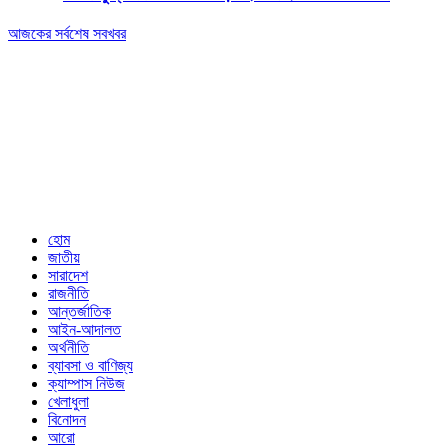
আজকের সর্বশেষ সবখবর
Editor & Publisher: Tofazzal Hossain Tuhin.
Executive Editor: Mokhlasur Rahman Mamun.
Published by Editor from: 102,
Kakrail (3rd Floor), Dhaka-1000
BPL Bhaban, 89(2nd Floor) Arambagh, Motijheel, Dhaka-1000
Email: nextnews01@gmail.com
Phone: 01716646118
হোম
জাতীয়
সারাদেশ
রাজনীতি
আন্তর্জাতিক
আইন-আদালত
অর্থনীতি
ব্যাবসা ও বাণিজ্য
ক্যাম্পাস নিউজ
খেলাধুলা
বিনোদন
আরো