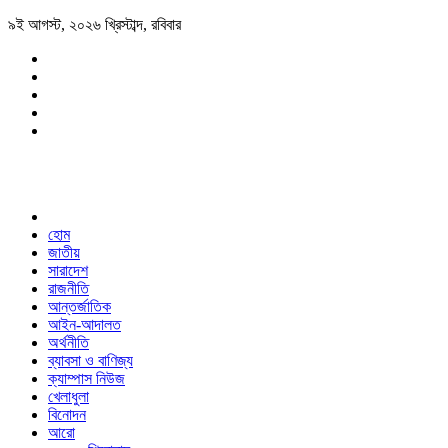
৯ই আগস্ট, ২০২৬ খ্রিস্টাব্দ, রবিবার
হোম
জাতীয়
সারাদেশ
রাজনীতি
আন্তর্জাতিক
আইন-আদালত
অর্থনীতি
ব্যাবসা ও বাণিজ্য
ক্যাম্পাস নিউজ
খেলাধুলা
বিনোদন
আরো