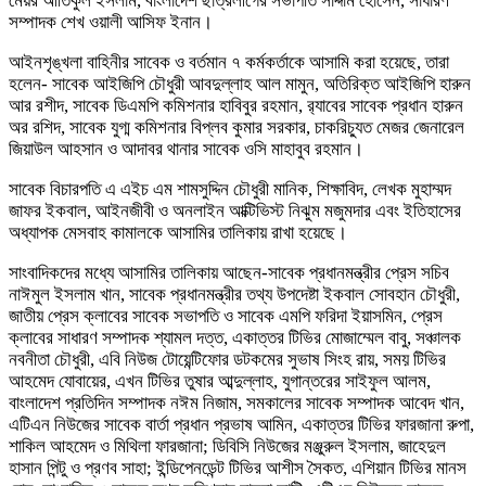
মেয়র আতিকুল ইসলাম, বাংলাদেশ ছাত্রলীগের সভাপতি সাদ্দাম হোসেন, সাধারণ
সম্পাদক শেখ ওয়ালী আসিফ ইনান।
আইনশৃঙ্খলা বাহিনীর সাবেক ও বর্তমান ৭ কর্মকর্তাকে আসামি করা হয়েছে, তারা
হলেন- সাবেক আইজিপি চৌধুরী আবদুল্লাহ আল মামুন, অতিরিক্ত আইজিপি হারুন
আর রশীদ, সাবেক ডিএমপি কমিশনার হাবিবুর রহমান, র‌্যাবের সাবেক প্রধান হারুন
অর রশিদ, সাবেক যুগ্ম কমিশনার বিপ্লব কুমার সরকার, চাকরিচ্যুত মেজর জেনারেল
জিয়াউল আহসান ও আদাবর থানার সাবেক ওসি মাহাবুব রহমান।
সাবেক বিচারপতি এ এইচ এম শামসুদ্দিন চৌধুরী মানিক, শিক্ষাবিদ, লেখক মুহাম্মদ
জাফর ইকবাল, আইনজীবী ও অনলাইন আক্টিভিস্ট নিঝুম মজুমদার এবং ইতিহাসের
অধ্যাপক মেসবাহ কামালকে আসামির তালিকায় রাখা হয়েছে।
সাংবাদিকদের মধ্যে আসামির তালিকায় আছেন-সাবেক প্রধানমন্ত্রীর প্রেস সচিব
নাঈমুল ইসলাম খান, সাবেক প্রধানমন্ত্রীর তথ্য উপদেষ্টা ইকবাল সোবহান চৌধুরী,
জাতীয় প্রেস ক্লাবের সাবেক সভাপতি ও সাবেক এমপি ফরিদা ইয়াসমিন, প্রেস
ক্লাবের সাধারণ সম্পাদক শ্যামল দত্ত, একাত্তর টিভির মোজাম্মেল বাবু, সঞ্চালক
নবনীতা চৌধুরী, এবি নিউজ টোয়েন্টিফোর ডটকমের সুভাষ সিংহ রায়, সময় টিভির
আহমেদ যোবায়ের, এখন টিভির তুষার আব্দুল্লাহ, যুগান্তরের সাইফুল আলম,
বাংলাদেশ প্রতিদিন সম্পাদক নঈম নিজাম, সমকালের সাবেক সম্পাদক আবেদ খান,
এটিএন নিউজের সাবেক বার্তা প্রধান প্রভাষ আমিন, একাত্তর টিভির ফারজানা রুপা,
শাকিল আহমেদ ও মিথিলা ফারজানা; ডিবিসি নিউজের মঞ্জুরুল ইসলাম, জাহেদুল
হাসান পিন্টু ও প্রণব সাহা; ইন্ডিপেনডেন্ট টিভির আশীস সৈকত, এশিয়ান টিভির মানস