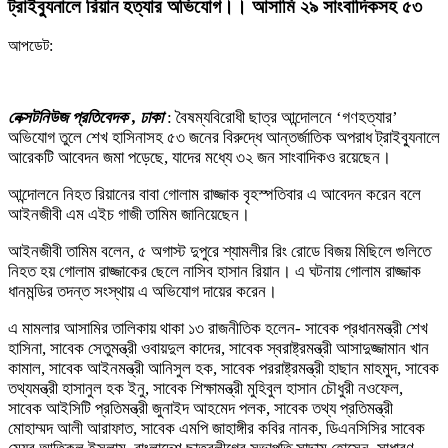
ট্রাইব্যুনালে রিয়ান হত্যার অভিযোগ।। আসামি ২৯ সাংবাদিকসহ ৫৩
আপডেট:
নেক্সটনিউজ প্রতিবেদক , ঢাকা
: বৈষম্যবিরোধী ছাত্র আন্দোলনে ‘গণহত্যার’
অভিযোগ তুলে শেখ হাসিনাসহ ৫৩ জনের বিরুদ্ধে আন্তর্জাতিক অপরাধ ট্রাইব্যুনালে
আরেকটি আবেদন জমা পড়েছে, যাদের মধ্যে ৩২ জন সাংবাদিকও রয়েছেন।
আন্দোলনে নিহত রিয়ানের বাবা গোলাম রাজ্জাক বৃহস্পতিবার এ আবেদন করেন বলে
আইনজীবী এম এইচ গাজী তামিম জানিয়েছেন।
আইনজীবী তামিম বলেন, ৫ অগাস্ট দুপুরে শ্যামলীর রিং রোডে বিজয় মিছিলে গুলিতে
নিহত হয় গোলাম রাজ্জাকের ছেলে নাসিব হাসান রিয়ান। এ ঘটনায় গোলাম রাজ্জাক
ধানমন্ডির তদন্ত সংস্থায় এ অভিযোগ দায়ের করেন।
এ মামলার আসামির তালিকায় থাকা ১৩ রাজনীতিক হলেন- সাবেক প্রধানমন্ত্রী শেখ
হাসিনা, সাবেক সেতুমন্ত্রী ওবায়দুল কাদের, সাবেক স্বরাষ্ট্রমন্ত্রী আসাদুজ্জামান খান
কামাল, সাবেক আইনমন্ত্রী আনিসুল হক, সাবেক পররাষ্ট্রমন্ত্রী হাছান মাহমুদ, সাবেক
তথ্যমন্ত্রী হাসানুল হক ইনু, সাবেক শিক্ষামন্ত্রী মুহিবুল হাসান চৌধুরী নওফেল,
সাবেক আইসিটি প্রতিমন্ত্রী জুনাইদ আহমেদ পলক, সাবেক তথ্য প্রতিমন্ত্রী
মোহাম্মদ আলী আরাফাত, সাবেক এমপি জাহাঙ্গীর কবির নানক, ডিএনসিসির সাবেক