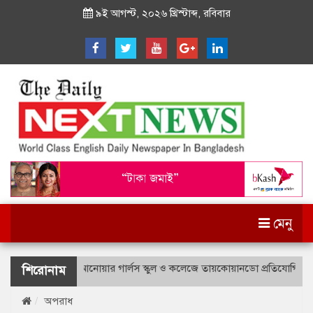
৯ই আগস্ট, ২০২৬ খ্রিস্টাব্দ, রবিবার
মেনু
 বীর উত্তম লে. আনোয়ার গার্লস স্কুল ও কলেজে তায়কোয়ানডো প্রতিযোগিতা
শিরোনাম
অপরাধ