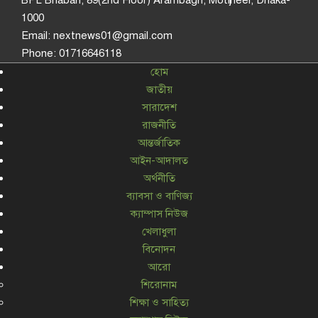
1000
Email: nextnews01@gmail.com
Phone: 01716646118
হোম
জাতীয়
সারাদেশ
রাজনীতি
আন্তর্জাতিক
আইন-আদালত
অর্থনীতি
ব্যাবসা ও বাণিজ্য
ক্যাম্পাস নিউজ
খেলাধুলা
বিনোদন
আরো
শিরোনাম
শিক্ষা ও সাহিত্য