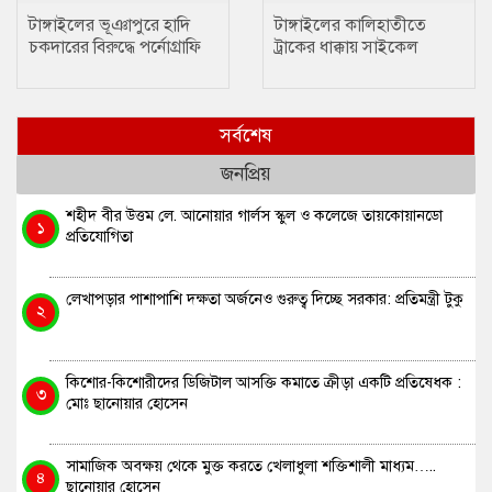
টাঙ্গাইলের ভূঞাপুরে হাদি
টাঙ্গাইলের কালিহাতীতে
চকদারের বিরুদ্ধে পর্নোগ্রাফি
ট্রাকের ধাক্কায় সাইকেল
নিয়ন্ত্রণ আইনে মামলা
আরোহী নিহত
সর্বশেষ
জনপ্রিয়
শহীদ বীর উত্তম লে. আনোয়ার গার্লস স্কুল ও কলেজে তায়কোয়ানডো
১
প্রতিযোগিতা
লেখাপড়ার পাশাপাশি দক্ষতা অর্জনেও গুরুত্ব দিচ্ছে সরকার: প্রতিমন্ত্রী টুকু
২
কিশোর-কিশোরীদের ডিজিটাল আসক্তি কমাতে ক্রীড়া একটি প্রতিষেধক :
৩
মোঃ ছানোয়ার হোসেন
সামাজিক অবক্ষয় থেকে মুক্ত করতে খেলাধুলা শক্তিশালী মাধ্যম…..
৪
ছানোয়ার হোসেন