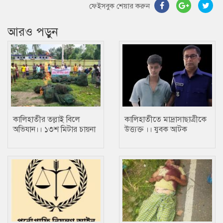
ফেইসবুক শেয়ার করুন
আরও পড়ুন
কালিহাতীর তল্লাই বিলে
কালিহাতীতে মাদ্রাসাছাত্রীকে
অভিযান।। ১৩শ মিটার চায়না
উত্ত্যক্ত ।। যুবক আটক
জাল জব্দ