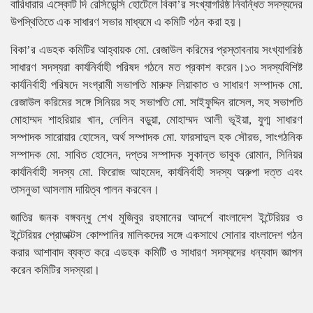
বারিধারার এস্কোট দি রেসিডেন্সি হোটেলে বিকা’র সংখ্যাগরিষ্ঠ নিবন্ধিত সদস্যদের
উপস্থিতিতে এক সাধারণ সভার মাধ্যমে এ কমিটি গঠন করা হয়।
বিকা’র এডহক কমিটির আহ্বায়ক মো. রেজাউল করিমের প্রস্তাবনায় সংখ্যাগরিষ্ঠ
সাধারণ সদস্যরা কার্যনির্বাহী পরিষদ গঠনে মত প্রকাশ করেন।১৩ সদস্যবিশিষ্ট
কার্যনির্বাহী পরিষদে সংগ্রামী সভাপতি মারুফ লিয়াকাত ও সাধারণ সম্পাদক মো.
রেজাউল করিমের সঙ্গে সিনিয়র সহ সভাপতি মো. সাইফুদ্দিন রাসেল, সহ সভাপতি
মোহাম্মদ শাহরিয়ার খান, লেলিন বড়ুয়া, মোহাম্মদ আলী ভূইয়া, যুগ্ম সাধারণ
সম্পাদক সারোয়ার হোসেন, অর্থ সম্পাদক মো. ফারসাদুল হক সৌরভ, সাংগঠনিক
সম্পাদক মো. সাবিত হোসেন, দপ্তর সম্পাদক সুকান্ত ভাবুক রোমান, সিনিয়র
কার্যনির্বাহী সদস্য মো. ফিরোজ আহমেদ, কার্যনির্বাহী সদস্য অরুপা দত্ত এবং
তাসনুভা আসলাম দায়িত্ব পালন করবেন।
জাতির জনক বঙ্গবন্ধু শেখ মুজিবুর রহমানের আদর্শে বাংলাদেশ ইন্টেরিয়র ও
ইন্টেরিয়র প্রোডাক্টস কোম্পানির মালিকদের সঙ্গে একসাথে সোনার বাংলাদেশ গঠন
করার আশাবাদ ব্যক্ত করে এডহক কমিটি ও সাধারণ সদস্যদের ধন্যবাদ জ্ঞাপন
করেন কমিটির সদস্যরা।