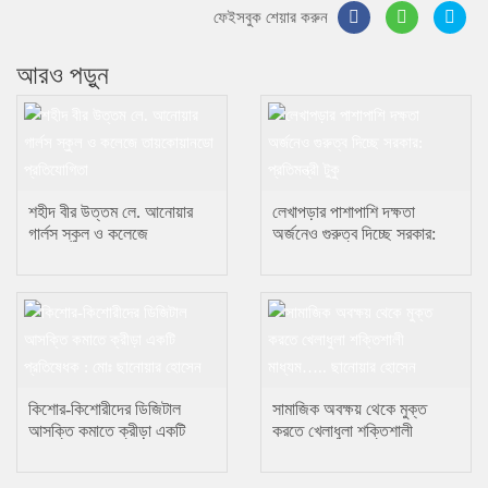
ফেইসবুক শেয়ার করুন
আরও পড়ুন
শহীদ বীর উত্তম লে. আনোয়ার
লেখাপড়ার পাশাপাশি দক্ষতা
গার্লস স্কুল ও কলেজে
অর্জনেও গুরুত্ব দিচ্ছে সরকার:
তায়কোয়ানডো প্রতিযোগিতা
প্রতিমন্ত্রী টুকু
কিশোর-কিশোরীদের ডিজিটাল
সামাজিক অবক্ষয় থেকে মুক্ত
আসক্তি কমাতে ক্রীড়া একটি
করতে খেলাধুলা শক্তিশালী
প্রতিষেধক : মোঃ ছানোয়ার হোসেন
মাধ্যম….. ছানোয়ার হোসেন