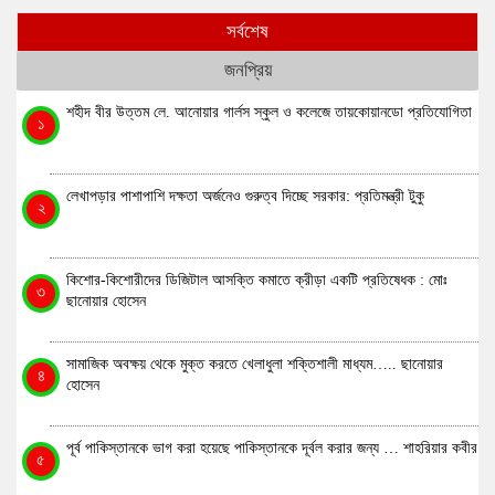
সর্বশেষ
জনপ্রিয়
শহীদ বীর উত্তম লে. আনোয়ার গার্লস স্কুল ও কলেজে তায়কোয়ানডো প্রতিযোগিতা
১
লেখাপড়ার পাশাপাশি দক্ষতা অর্জনেও গুরুত্ব দিচ্ছে সরকার: প্রতিমন্ত্রী টুকু
২
কিশোর-কিশোরীদের ডিজিটাল আসক্তি কমাতে ক্রীড়া একটি প্রতিষেধক : মোঃ
৩
ছানোয়ার হোসেন
সামাজিক অবক্ষয় থেকে মুক্ত করতে খেলাধুলা শক্তিশালী মাধ্যম….. ছানোয়ার
৪
হোসেন
পূর্ব পাকিস্তানকে ভাগ করা হয়েছে পাকিস্তানকে দূর্বল করার জন্য … শাহরিয়ার কবীর
৫