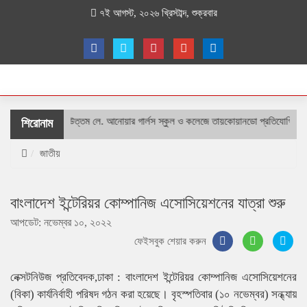
৭ই আগস্ট, ২০২৬ খ্রিস্টাব্দ, শুক্রবার
শহীদ বীর উত্তম লে. আনোয়ার গার্লস স্কুল ও কলেজে তায়কোয়ানডো প্রতিযোগিতা
শিরোনাম
জাতীয়
বাংলাদেশ ইন্টেরিয়র কোম্পানিজ এসোসিয়েশনের যাত্রা শুরু
আপডেট: নভেম্বর ১০, ২০২২
ফেইসবুক শেয়ার করুন
নেক্সটনিউজ প্রতিবেদক,ঢাকা : বাংলাদেশ ইন্টেরিয়র কোম্পানিজ এসোসিয়েশনের
(বিকা) কার্যনির্বাহী পরিষদ গঠন করা হয়েছে। বৃহস্পতিবার (১০ নভেম্বর) সন্ধ্যায়