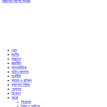
আজকের সর্বশেষ সবখবর
Editor & Publisher: Tofazzal Hossain Tuhin.
Executive Editor: Mokhlasur Rahman Mamun.
Published by Editor from: 102,
Kakrail (3rd Floor), Dhaka-1000
BPL Bhaban, 89(2nd Floor) Arambagh, Motijheel, Dhaka-1000
Email: nextnews01@gmail.com
Phone: 01716646118
হোম
জাতীয়
সারাদেশ
রাজনীতি
আন্তর্জাতিক
আইন-আদালত
অর্থনীতি
ব্যাবসা ও বাণিজ্য
ক্যাম্পাস নিউজ
খেলাধুলা
বিনোদন
আরো
শিরোনাম
শিক্ষা ও সাহিত্য