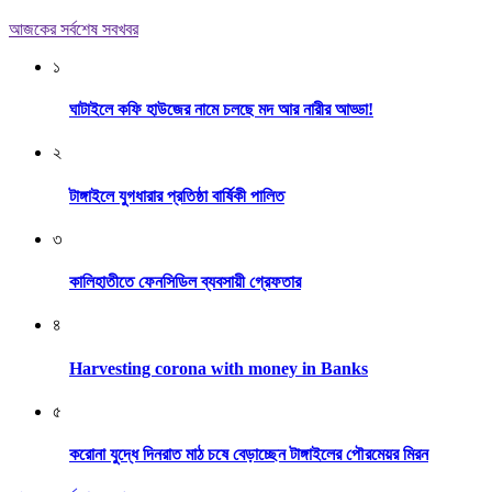
আজকের সর্বশেষ সবখবর
১
ঘাটাইলে কফি হাউজের নামে চলছে মদ আর নারীর আড্ডা!
২
টাঙ্গাইলে যুগধারার প্রতিষ্ঠা বার্ষিকী পালিত
৩
কালিহাতীতে ফেনসিডিল ব্যবসায়ী গ্রেফতার
৪
Harvesting corona with money in Banks
৫
করোনা যুদ্ধে দিনরাত মাঠ চষে বেড়াচ্ছেন টাঙ্গাইলের পৌরমেয়র মিরন