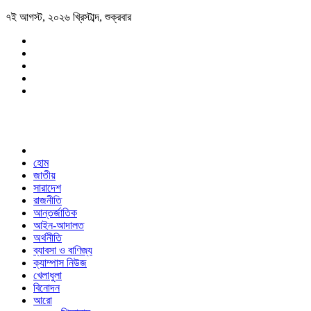
৭ই আগস্ট, ২০২৬ খ্রিস্টাব্দ, শুক্রবার
হোম
জাতীয়
সারাদেশ
রাজনীতি
আন্তর্জাতিক
আইন-আদালত
অর্থনীতি
ব্যাবসা ও বাণিজ্য
ক্যাম্পাস নিউজ
খেলাধুলা
বিনোদন
আরো