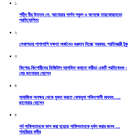
১
শহীদ বীর উত্তম লে. আনোয়ার গার্লস স্কুল ও কলেজে তায়কোয়ানডো
প্রতিযোগিতা
২
লেখাপড়ার পাশাপাশি দক্ষতা অর্জনেও গুরুত্ব দিচ্ছে সরকার: প্রতিমন্ত্রী টুকু
৩
কিশোর-কিশোরীদের ডিজিটাল আসক্তি কমাতে ক্রীড়া একটি প্রতিষেধক :
মোঃ ছানোয়ার হোসেন
৪
সামাজিক অবক্ষয় থেকে মুক্ত করতে খেলাধুলা শক্তিশালী মাধ্যম…..
ছানোয়ার হোসেন
৫
পূর্ব পাকিস্তানকে ভাগ করা হয়েছে পাকিস্তানকে দূর্বল করার জন্য …
শাহরিয়ার কবীর