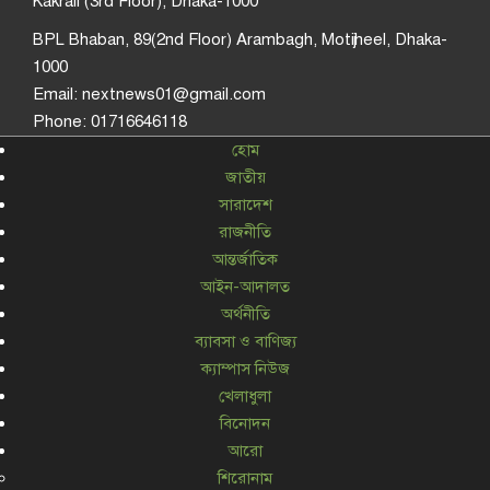
Kakrail (3rd Floor), Dhaka-1000
BPL Bhaban, 89(2nd Floor) Arambagh, Motijheel, Dhaka-
1000
Email: nextnews01@gmail.com
Phone: 01716646118
হোম
জাতীয়
সারাদেশ
রাজনীতি
আন্তর্জাতিক
আইন-আদালত
অর্থনীতি
ব্যাবসা ও বাণিজ্য
ক্যাম্পাস নিউজ
খেলাধুলা
বিনোদন
আরো
শিরোনাম