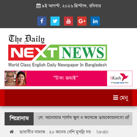
৯ই আগস্ট, ২০২৬ খ্রিস্টাব্দ, রবিবার
মেনু
শহীদ বীর উত্তম লে. আনোয়ার গার্লস স্কুল ও কলেজে তায়কোয়ানডো প্রতিযোগিত
শিরোনাম
তারাবীর নামাজ : ২০ জনের বেশি মুসল্লি নয়
tarabi