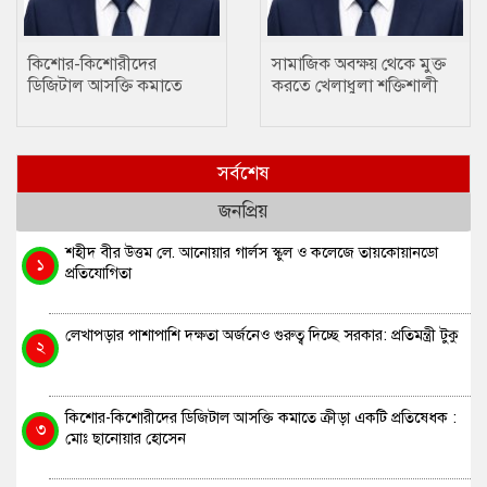
কিশোর-কিশোরীদের
সামাজিক অবক্ষয় থেকে মুক্ত
ডিজিটাল আসক্তি কমাতে
করতে খেলাধুলা শক্তিশালী
ক্রীড়া একটি প্রতিষেধক : মোঃ
মাধ্যম….. ছানোয়ার হোসেন
ছানোয়ার হোসেন
সর্বশেষ
জনপ্রিয়
শহীদ বীর উত্তম লে. আনোয়ার গার্লস স্কুল ও কলেজে তায়কোয়ানডো
১
প্রতিযোগিতা
লেখাপড়ার পাশাপাশি দক্ষতা অর্জনেও গুরুত্ব দিচ্ছে সরকার: প্রতিমন্ত্রী টুকু
২
কিশোর-কিশোরীদের ডিজিটাল আসক্তি কমাতে ক্রীড়া একটি প্রতিষেধক :
৩
মোঃ ছানোয়ার হোসেন