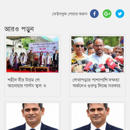
ফেইসবুক শেয়ার করুন
আরও পড়ুন
শহীদ বীর উত্তম লে.
লেখাপড়ার পাশাপাশি দক্ষতা
আনোয়ার গার্লস স্কুল ও
অর্জনেও গুরুত্ব দিচ্ছে সরকার:
কলেজে তায়কোয়ানডো
প্রতিমন্ত্রী টুকু
প্রতিযোগিতা