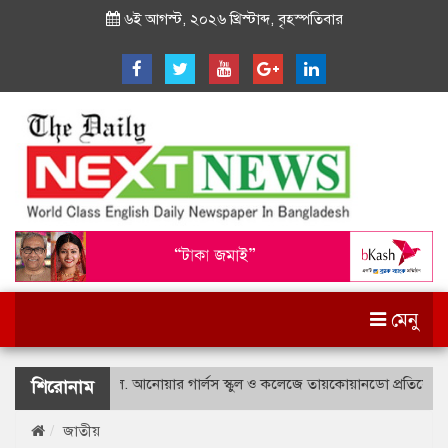
৬ই আগস্ট, ২০২৬ খ্রিস্টাব্দ, বৃহস্পতিবার
মেনু
শহীদ বীর উত্তম লে. আনোয়ার গার্লস স্কুল ও কলেজে তায়কোয়ানডো প্রতিযোগিতা
শিরোনাম
জাতীয়