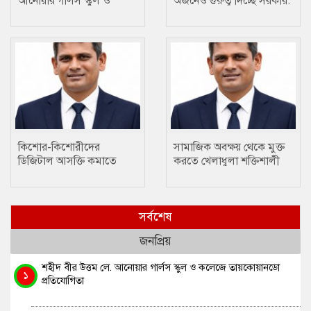
আনোয়ার গার্লস স্কুল ও
অর্জনেও গুরুত্ব দিচ্ছে সরকার:
কলেজে তায়কোয়ানডো
প্রতিমন্ত্রী টুকু
প্রতিযোগিতা
কিশোর-কিশোরীদের
সামাজিক অবক্ষয় থেকে মুক্ত
ডিজিটাল আসক্তি কমাতে
করতে খেলাধুলা শক্তিশালী
ক্রীড়া একটি প্রতিষেধক : মোঃ
মাধ্যম….. ছানোয়ার হোসেন
ছানোয়ার হোসেন
সর্বশেষ
জনপ্রিয়
শহীদ বীর উত্তম লে. আনোয়ার গার্লস স্কুল ও কলেজে তায়কোয়ানডো
১
প্রতিযোগিতা