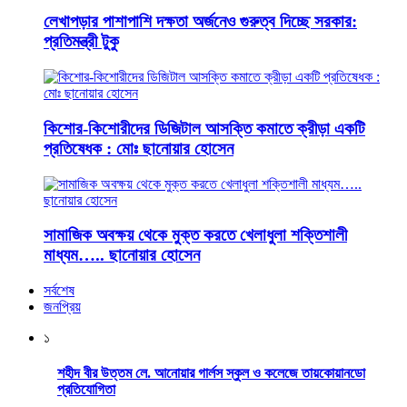
লেখাপড়ার পাশাপাশি দক্ষতা অর্জনেও গুরুত্ব দিচ্ছে সরকার:
প্রতিমন্ত্রী টুকু
কিশোর-কিশোরীদের ডিজিটাল আসক্তি কমাতে ক্রীড়া একটি
প্রতিষেধক : মোঃ ছানোয়ার হোসেন
সামাজিক অবক্ষয় থেকে মুক্ত করতে খেলাধুলা শক্তিশালী
মাধ্যম….. ছানোয়ার হোসেন
সর্বশেষ
জনপ্রিয়
১
শহীদ বীর উত্তম লে. আনোয়ার গার্লস স্কুল ও কলেজে তায়কোয়ানডো
প্রতিযোগিতা