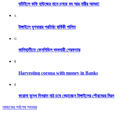
ঘাটাইলে কফি হাউজের নামে চলছে মদ আর নারীর আড্ডা!
২
টাঙ্গাইলে যুগধারার প্রতিষ্ঠা বার্ষিকী পালিত
৩
কালিহাতীতে ফেনসিডিল ব্যবসায়ী গ্রেফতার
৪
Harvesting corona with money in Banks
৫
করোনা যুদ্ধে দিনরাত মাঠ চষে বেড়াচ্ছেন টাঙ্গাইলের পৌরমেয়র মিরন
আজকের সর্বশেষ সবখবর
Editor & Publisher: Tofazzal Hossain Tuhin.
Executive Editor: Mokhlasur Rahman Mamun.