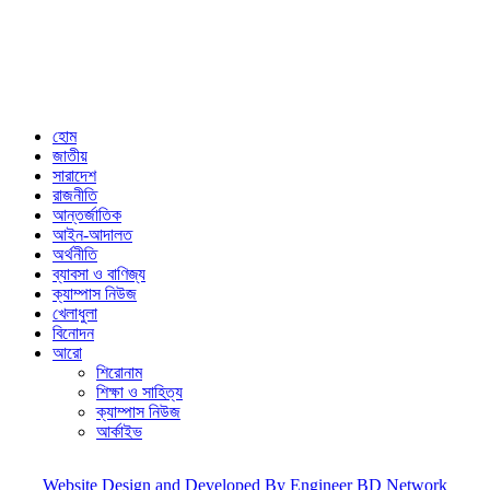
Published by Editor from: 102,
Kakrail (3rd Floor), Dhaka-1000
BPL Bhaban, 89(2nd Floor) Arambagh, Motijheel, Dhaka-1000
Email: nextnews01@gmail.com
Phone: 01716646118
হোম
জাতীয়
সারাদেশ
রাজনীতি
আন্তর্জাতিক
আইন-আদালত
অর্থনীতি
ব্যাবসা ও বাণিজ্য
ক্যাম্পাস নিউজ
খেলাধুলা
বিনোদন
আরো
শিরোনাম
শিক্ষা ও সাহিত্য
ক্যাম্পাস নিউজ
আর্কাইভ
Website Design and Developed By Engineer BD Network