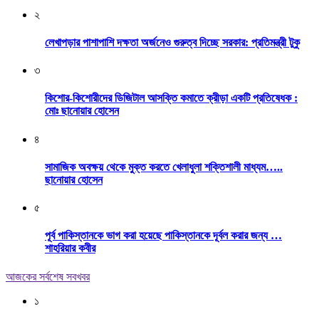
২
লেখাপড়ার পাশাপাশি দক্ষতা অর্জনেও গুরুত্ব দিচ্ছে সরকার: প্রতিমন্ত্রী টুকু
৩
কিশোর-কিশোরীদের ডিজিটাল আসক্তি কমাতে ক্রীড়া একটি প্রতিষেধক :
মোঃ ছানোয়ার হোসেন
৪
সামাজিক অবক্ষয় থেকে মুক্ত করতে খেলাধুলা শক্তিশালী মাধ্যম…..
ছানোয়ার হোসেন
৫
পূর্ব পাকিস্তানকে ভাগ করা হয়েছে পাকিস্তানকে দূর্বল করার জন্য …
শাহরিয়ার কবীর
আজকের সর্বশেষ সবখবর
১