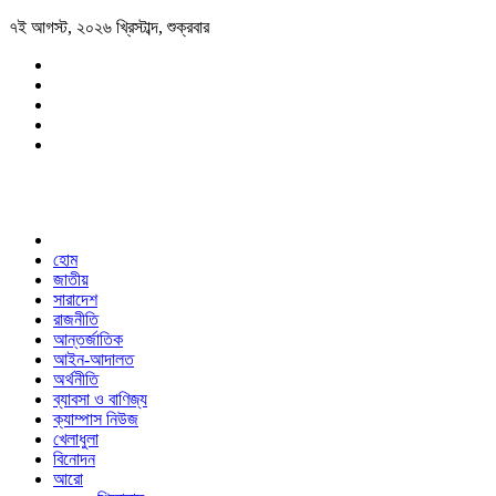
৭ই আগস্ট, ২০২৬ খ্রিস্টাব্দ, শুক্রবার
হোম
জাতীয়
সারাদেশ
রাজনীতি
আন্তর্জাতিক
আইন-আদালত
অর্থনীতি
ব্যাবসা ও বাণিজ্য
ক্যাম্পাস নিউজ
খেলাধুলা
বিনোদন
আরো