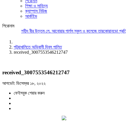
শিরোনাম
শিক্ষা ও সাহিত্য
ক্যাম্পাস নিউজ
আর্কাইভ
শিরোনাম
শহীদ বীর উত্তম লে. আনোয়ার গার্লস স্কুল ও কলেজে তায়কোয়ানডো প্রতিযো
পটুয়াখালিতে অভিবাসী দিবস পালিত
received_3007553546212747
received_3007553546212747
আপডেট: ডিসেম্বর ১৮, ২০২২
ফেইসবুক শেয়ার করুন