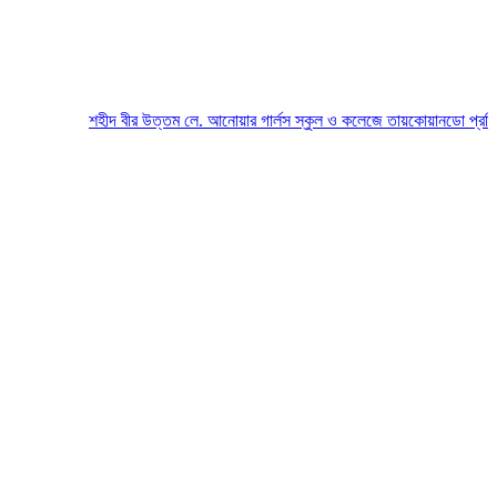
শহীদ বীর উত্তম লে. আনোয়ার গার্লস স্কুল ও কলেজে তায়কোয়ানডো প্রতিযোগিত