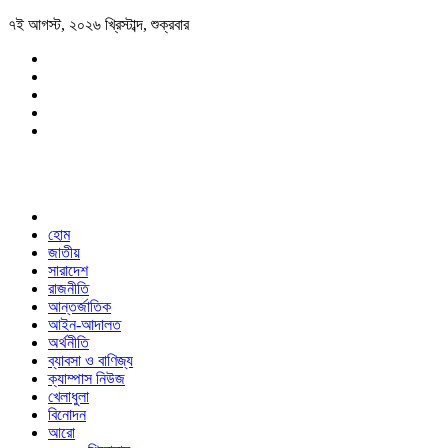
৭ই আগস্ট, ২০২৬ খ্রিস্টাব্দ, শুক্রবার
হোম
জাতীয়
সারাদেশ
রাজনীতি
আন্তর্জাতিক
আইন-আদালত
অর্থনীতি
ব্যাবসা ও বাণিজ্য
ক্যাম্পাস নিউজ
খেলাধুলা
বিনোদন
আরো