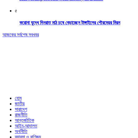
৫
করোনা যুদ্ধে দিনরাত মাঠ চষে বেড়াচ্ছেন টাঙ্গাইলের পৌরমেয়র মিরন
আজকের সর্বশেষ সবখবর
Editor & Publisher: Tofazzal Hossain Tuhin.
Executive Editor: Mokhlasur Rahman Mamun.
Published by Editor from: 102,
Kakrail (3rd Floor), Dhaka-1000
BPL Bhaban, 89(2nd Floor) Arambagh, Motijheel, Dhaka-1000
Email: nextnews01@gmail.com
Phone: 01716646118
হোম
জাতীয়
সারাদেশ
রাজনীতি
আন্তর্জাতিক
আইন-আদালত
অর্থনীতি
ব্যাবসা ও বাণিজ্য