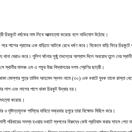
াত্রী চিরকুটে ধর্ষকের নাম লিখে আত্মহত্যা করেছে বলে অভিযোগ উঠেছে।
। পরে পাশের গ্রামের এক বাড়িতে আটকে রেখে ধর্ষণ করে। বিকেলে বাড়ি ফিরে চিরকুটে ধর্ষ
েলান্দহ থানা ঘেরাও করে। পুলিশ ঘটনার সুষ্ঠু তদন্তের আশ্বাস দিলে অবরোধ তুলে নেয় স্থান
 সে স্থানীয় মালঞ্চ এম এ গফুর উচ্চ বিদ্যালয়ের দশম শ্রেণির ছাত্রী।
ামের খোকা মোল্লার পুত্র তামিম আহমেদ স্বপন নামে (৩০) এক বখাটে যুবক তাকে রাস্তা 
ার লাশ এবং লাশের পাশে থাকা চিরকুট উদ্ধার হয়।
ত্মহত্যা করেছে।
ও দৃষ্টান্তমূলক শাস্তির দাবিতে শুক্রবার দুপুরে তারা বিক্ষোভ মিছিল করে।
লী পরিবারের সদস্য হওয়ায় বখাটে স্বপনের বিরুদ্ধে কেউ প্রতিবাদ করার সাহস পেত ন