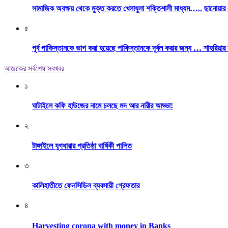
সামাজিক অবক্ষয় থেকে মুক্ত করতে খেলাধুলা শক্তিশালী মাধ্যম….. ছানোয়া
৫
পূর্ব পাকিস্তানকে ভাগ করা হয়েছে পাকিস্তানকে দূর্বল করার জন্য … শাহরিয়ার
আজকের সর্বশেষ সবখবর
১
ঘাটাইলে কফি হাউজের নামে চলছে মদ আর নারীর আড্ডা!
২
টাঙ্গাইলে যুগধারার প্রতিষ্ঠা বার্ষিকী পালিত
৩
কালিহাতীতে ফেনসিডিল ব্যবসায়ী গ্রেফতার
৪
Harvesting corona with money in Banks