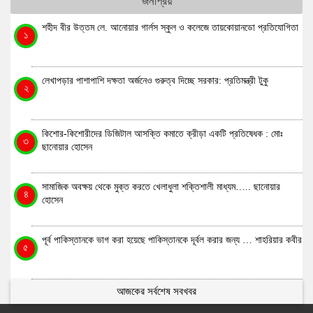
জনপ্রিয়
শহীদ বীর উত্তম লে. আনোয়ার গার্লস স্কুল ও কলেজে তায়কোয়ানডো প্রতিযোগিতা
১
লেখাপড়ার পাশাপাশি দক্ষতা অর্জনেও গুরুত্ব দিচ্ছে সরকার: প্রতিমন্ত্রী টুকু
২
কিশোর-কিশোরীদের ডিজিটাল আসক্তি কমাতে ক্রীড়া একটি প্রতিষেধক : মোঃ
৩
ছানোয়ার হোসেন
সামাজিক অবক্ষয় থেকে মুক্ত করতে খেলাধুলা শক্তিশালী মাধ্যম….. ছানোয়ার
৪
হোসেন
পূর্ব পাকিস্তানকে ভাগ করা হয়েছে পাকিস্তানকে দূর্বল করার জন্য … শাহরিয়ার কবীর
৫
আজকের সর্বশেষ সবখবর