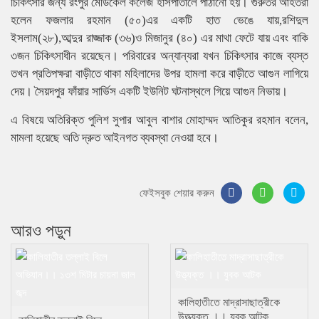
চিকিৎসার জন্য রংপুর মেডিকেল কলেজ হাসপাতালে পাঠানো হয়। গুরুতর আহতরা
হলেন ফজলার রহমান (৫০)এর একটি হাত ভেঙে যায়,রশিদুল
ইসলাম(২৮),আব্দুর রাজ্জাক (৩৬)ও মিজানুর (৪০) এর মাথা ফেটে যায় এবং বাকি
৩জন চিকিৎসাধীন রয়েছেন। পরিবারের অন্যান্যরা যখন চিকিৎসার কাজে ব্যস্ত
তখন প্রতিপক্ষরা বাড়ীতে থাকা মহিলাদের উপর হামলা করে বাড়ীতে আগুন লাগিয়ে
দেয়। সৈয়দপুর ফাঁয়ার সার্ভিস একটি ইউনিট ঘটনাস্থলে গিয়ে আগুন নিভায়।
এ বিষয়ে অতিরিক্ত পুলিশ সুপার আবুল বাশার মোহাম্মদ আতিকুর রহমান বলেন,
মামলা হয়েছে অতি দ্রুত আইনগত ব্যবস্থা নেওয়া হবে।
ফেইসবুক শেয়ার করুন
আরও পড়ুন
কালিহাতীতে মাদ্রাসাছাত্রীকে
উত্ত্যক্ত ।। যুবক আটক