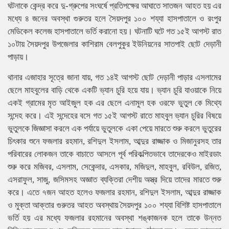
ঘটনাকে কেন্দ্র করে দু-গ্রুপের সংঘর্ষে প্রতিপক্ষের আঘাতে সাতজন আহত হয় এর
মধ্যে ৪ জনের অবস্থা গুরুতর হলে সৈয়দপুর ১০০ শয্যা হাসপাতালে ও রংপুর
মেডিকেল কলেজ হাসপাতালে ভর্তি করানো হয়। ঘটনাটি ঘটে গত ১৫ই আগস্ট রাত
১০টায় সৈয়দপুর উপজেলার কাশিরাম বেলপুকুর ইউনিয়নের সাতপাই ছোট দেড়ানী
পাড়ায়।
থানার এজাহার সূত্রে জানা যায়, গত ১৪ই আগস্ট ছোট দেড়ানী পাড়ার এসলামের
ছেলে মাহবুলের বাড়ি থেকে একটি ভ্যান চুরি হয়ে যায়। ভ্যান চুরি যাওয়াকে নিয়ে
একই গ্রামের মৃত আইজুল হক এর ছেলে এনামুল হক ওরফে ভুতুল কে মিথ্যে
সন্দেহ করে। এই সন্দেহের বসে গত ১৫ই আগস্ট রাতে মাহবুল ভ্যান চুরির বিষয়ে
ভুতুলকে জিজ্ঞাসা করলে এক পর্যায়ে ভুতুলকে একা পেয়ে মারতে শুরু করলে ভুতুরের
চিৎকার শুনে ফজলার রহমান, রশিদুল ইসলাম, আব্দুর রাজ্জাক ও মিজানুরসহ তার
পরিবারের লোকজন তাকে বাচাতে আসলে পূর্ব পরিকল্পিতভাবে তাদেরকেও মাইরডাং
শুরু করে মজিবর, এসলাম, সেকেন্দার, এসকার, মজিদুল, মাহবুল, রবিউল, রজিত,
এসরাফুল, সাজু, জসিমসহ অজ্ঞাত ব্যক্তিরা দেশীয় অস্ত্র দিয়ে তাদের মারতে শুরু
করে। এতে ৭জন আহত হলেও ফজলার রহমান, রশিদুল ইসলাম, আব্দুর রাজ্জাক
ও মুক্তা আক্তার গুরুতর আহত অবস্থায় সৈয়দপুর ১০০ শয্যা বিশিষ্ট হাসপাতালে
ভর্তি হয় এর মধ্যে ফজলার রহমানের অবস্থা শঙ্কাজনক হলে তাকে উন্নত