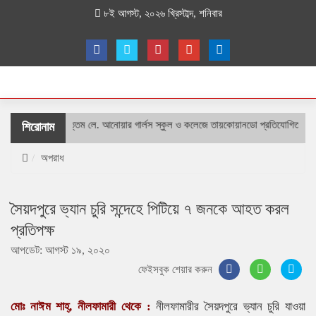
৮ই আগস্ট, ২০২৬ খ্রিস্টাব্দ, শনিবার
শহীদ বীর উত্তম লে. আনোয়ার গার্লস স্কুল ও কলেজে তায়কোয়ানডো প্রতিযোগিতা
শিরোনাম
অপরাধ
সৈয়দপুরে ভ্যান চুরি সন্দেহে পিটিয়ে ৭ জনকে আহত করল
প্রতিপক্ষ
আপডেট: আগস্ট ১৯, ২০২০
ফেইসবুক শেয়ার করুন
মোঃ নাঈম শাহ্, নীলফামারী থেকে :
নীলফামারীর সৈয়দপুরে ভ্যান চুরি যাওয়া